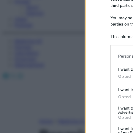
Fitness
third parties
Sport
Esercizi
You may sepa
Video
parties on t
Podcast
This informa
Medicina AZ
Participants
Farmaci
Calcolatori
Please note
Persona
Oroscopo
information 
Abbonamenti
deny consent
I want t
in below Go
Facebook
X
Instagram
Opted 
I want t
Opted 
I want 
Advertis
Opted 
Home
»
Medicina A-Z
I want t
of my P