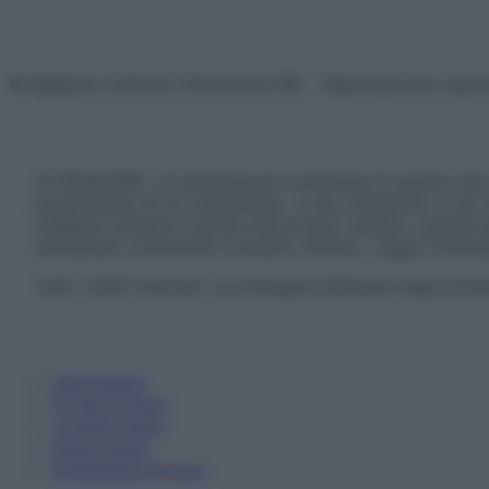
© Belpietro Edizioni Periodiche SRL – Riproduzione riser
ATTENZIONE: Le informazioni contenute in questo sito 
prescrizione di un trattamento, e non intendono e non 
chiedere sempre il parere del proprio medico curante e/o
necessario contattare il proprio medico. Leggi il Discl
Tutti i diritti riservati. Le immagini utilizzate negli ar
Informativa
Privacy Policy
Cookie Policy
Note Legali
Preferenze Privacy