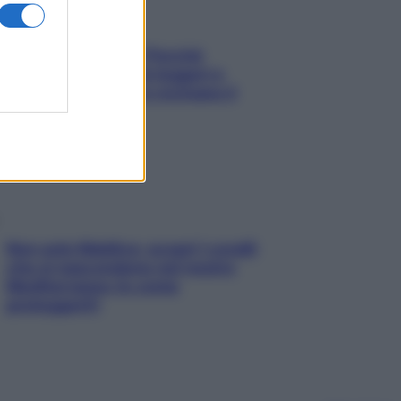
Fame dopo cena? Perché
succede e 6 snack leggeri e
appetitosi che non rovinano il
sonno
Non solo Maldive: scopri i coralli
che si nascondono nel nostro
Mediterraneo (e come
proteggerli)