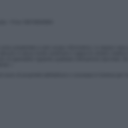
vata – P.Iva 13673600964
sono presentate a solo scopo informativo, in nessun caso p
devono in alcun modo sostituire il rapporto diretto medico-p
 di specialisti riguardo qualsiasi indicazione riportata. Se
aimer »
ticoli sono di proprietà dell’editore o concesse in licenza per 