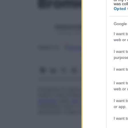
Bromidrosi
was col
Opted 
Google 
Redazione Starbene
1 Gennaio 2025 – Lettura 1 minuto
I want t
web or d
Google
Discover
Fon
Seguici su
I want t
purpose
I want 
I want t
Emissione di sudore dall’odore fetido, dov
web or d
sudore viene emesso in quantità normale, 
handicap
nella
vita
sociale. L’
anomalia
può
I want t
interessare tutto il corpo. Il trattamento c
or app.
deodoranti a base di
alluminio
,
zinco
o zi
I want t