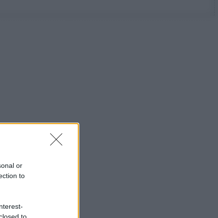
sonal or
ection to
nterest-
closed to