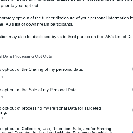
 prior to your opt-out.
rately opt-out of the further disclosure of your personal information by
he IAB’s list of downstream participants.
tion may also be disclosed by us to third parties on the IAB’s List of 
 that may further disclose it to other third parties.
 that this website/app uses one or more Google services and may gath
l Data Processing Opt Outs
including but not limited to your visit or usage behaviour. You may click 
 to Google and its third-party tags to use your data for below specifi
o opt-out of the Sharing of my personal data.
ogle consent section.
In
o opt-out of the Sale of my Personal Data.
In
to opt-out of processing my Personal Data for Targeted
ing.
In
o opt-out of Collection, Use, Retention, Sale, and/or Sharing
ersonal Data that Is Unrelated with the Purposes for which it