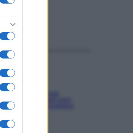
ggi anche
Capelli spezzati lungo
l’attaccatura? Scopri come
risolvere l’annoso problema