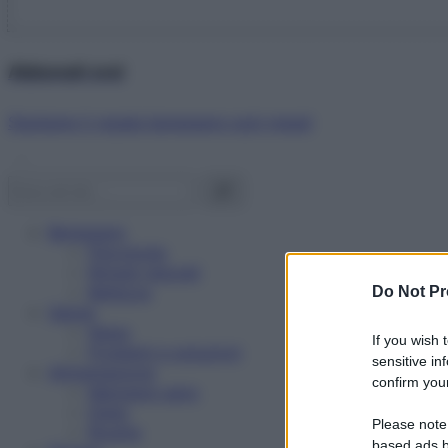
Abbonati ora!
Starbene ti regala benessere ogni mese!
Benessere
Psicologia
Rimedi naturali
Bellezza
Do Not Pr
Salute
News
If you wish 
Problemi e soluzioni
sensitive in
Alimentazione
confirm your
Mangiare sano
Diete
Please note
Ricette
based ads b