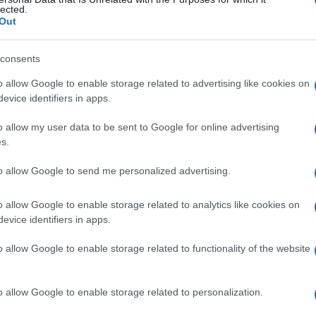
lected.
Out
consents
Le
o allow Google to enable storage related to advertising like cookies on
evice identifiers in apps.
ti preferite
o allow my user data to be sent to Google for online advertising
s.
to allow Google to send me personalized advertising.
o allow Google to enable storage related to analytics like cookies on
uta a una disfunzione delle ghiandole sudoripare. Il
evice identifiers in apps.
ma il suo odore rancido e stantio è talvolta causa di
 essere localizzata (per esempio ai piedi) o
o allow Google to enable storage related to functionality of the website
onsiste in un’igiene rigorosa e nell’applicazione di
rconio.
o allow Google to enable storage related to personalization.