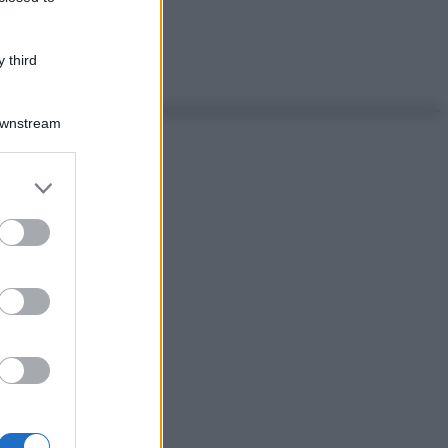
 third
Downstream
er and store
to grant or
ed purposes