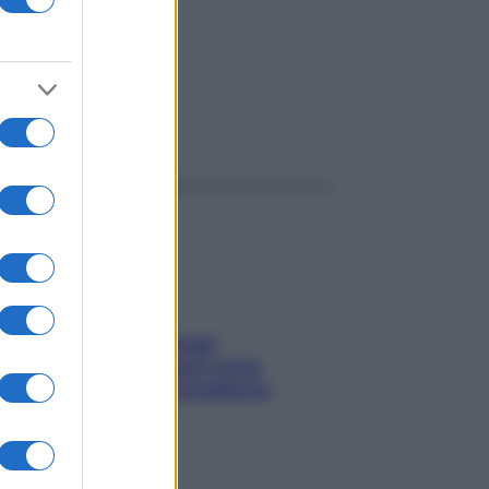
ggi anche
Capelli spezzati lungo
l’attaccatura? Scopri come
risolvere l’annoso problema