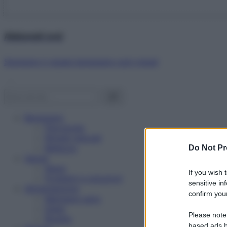
Abbonati ora!
Starbene ti regala benessere ogni mese!
Benessere
Psicologia
Rimedi naturali
Bellezza
Do Not Pr
Salute
News
If you wish 
Problemi e soluzioni
sensitive in
Alimentazione
confirm your
Mangiare sano
Diete
Please note
Ricette
based ads b