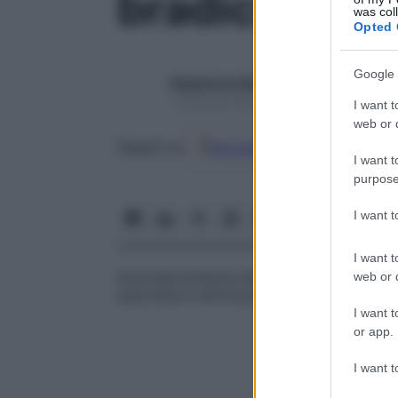
bradicinesia
was col
Opted 
Google 
Redazione Starbene
1 Gennaio 2025 – Lettura 1 minuto
I want t
web or d
Google
Discover
Fon
Seguici su
I want t
purpose
I want 
I want t
Anomala lentezza dei movimenti volontar
web or d
associata a diminuzione della
gamma
di m
I want t
or app.
I want t