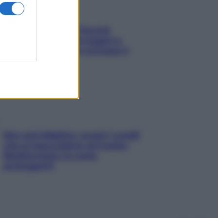
Fame dopo cena? Perché
succede e 6 snack leggeri e
appetitosi che non rovinano il
sonno
Non solo Maldive: scopri i coralli
che si nascondono nel nostro
Mediterraneo (e come
proteggerli)