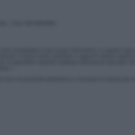
vata – P.Iva 13673600964
sono presentate a solo scopo informativo, in nessun caso p
devono in alcun modo sostituire il rapporto diretto medico-p
 di specialisti riguardo qualsiasi indicazione riportata. Se
aimer »
ticoli sono di proprietà dell’editore o concesse in licenza per 