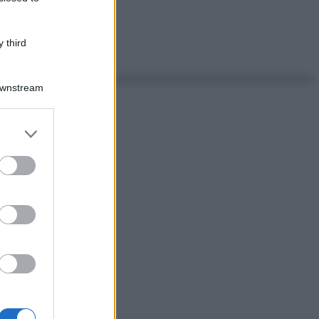
 third
Downstream
er and store
to grant or
ed purposes