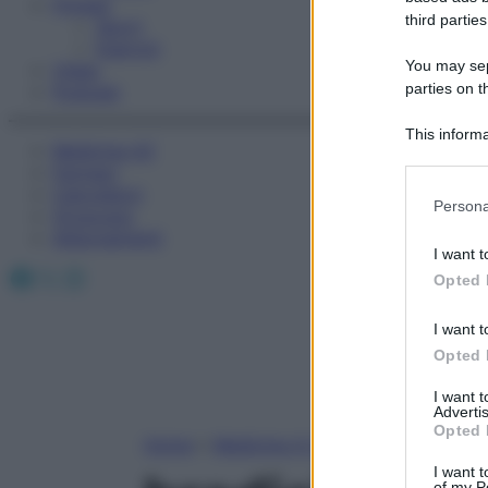
Fitness
third parties
Sport
Esercizi
You may sepa
Video
parties on t
Podcast
This informa
Medicina AZ
Participants
Farmaci
Calcolatori
Please note
Persona
Oroscopo
information 
Abbonamenti
deny consent
I want t
in below Go
Facebook
X
Instagram
Opted 
I want t
Opted 
I want 
Advertis
Opted 
Home
»
Medicina A-Z
I want t
of my P