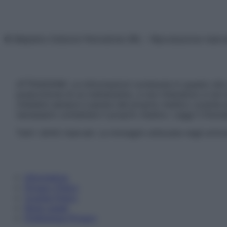
© Belpietro Edizioni Periodiche SRL – Riproduzione riser
ATTENZIONE: Le informazioni contenute in questo sito 
prescrizione di un trattamento, e non intendono e non 
chiedere sempre il parere del proprio medico curante e/o
necessario contattare il proprio medico. Leggi il Discl
Tutti i diritti riservati. Le immagini utilizzate negli ar
Informativa
Privacy Policy
Cookie Policy
Note Legali
Preferenze Privacy