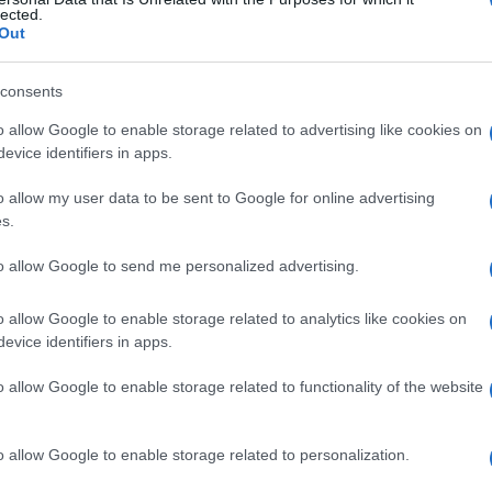
lected.
Out
consents
Le
o allow Google to enable storage related to advertising like cookies on
evice identifiers in apps.
ti preferite
o allow my user data to be sent to Google for online advertising
s.
to allow Google to send me personalized advertising.
o allow Google to enable storage related to analytics like cookies on
i, detta anche
bradicinesi
e
bradipragia
, spesso
evice identifiers in apps.
ovimenti; si osserva tipicamente nel parkinsonismo.
o allow Google to enable storage related to functionality of the website
o allow Google to enable storage related to personalization.