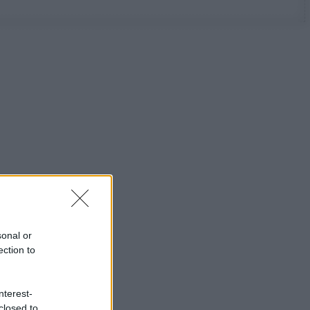
sonal or
ection to
nterest-
closed to