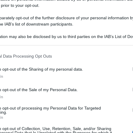
 prior to your opt-out.
rately opt-out of the further disclosure of your personal information by
he IAB’s list of downstream participants.
tion may also be disclosed by us to third parties on the IAB’s List of 
 that may further disclose it to other third parties.
 that this website/app uses one or more Google services and may gath
l Data Processing Opt Outs
including but not limited to your visit or usage behaviour. You may click 
 to Google and its third-party tags to use your data for below specifi
o opt-out of the Sharing of my personal data.
ogle consent section.
In
o opt-out of the Sale of my Personal Data.
In
to opt-out of processing my Personal Data for Targeted
ing.
In
o opt-out of Collection, Use, Retention, Sale, and/or Sharing
ersonal Data that Is Unrelated with the Purposes for which it