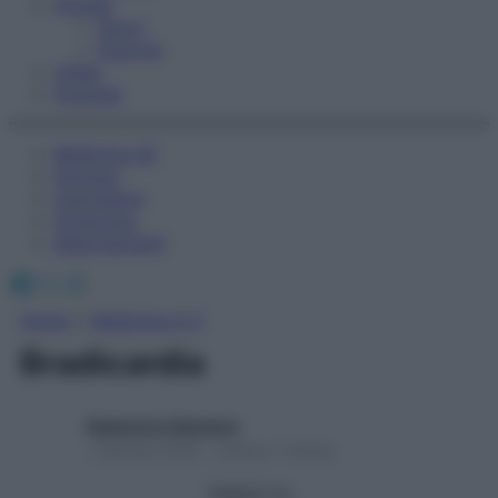
Fitness
Sport
Esercizi
Video
Podcast
Medicina AZ
Farmaci
Calcolatori
Oroscopo
Abbonamenti
Facebook
X
Instagram
Home
»
Medicina A-Z
Bradicardia
Redazione Starbene
1 Gennaio 2025 – Lettura 1 minuto
Seguici su