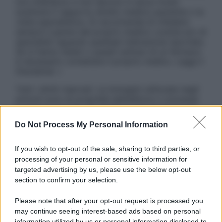
non intendono e non devono in alcun modo
sostituire il rapporto diretto medico-paziente o la
visita specialistica. Si raccomanda di chiedere
sempre il parere del proprio medico curante e/o di
specialisti riguardo qualsiasi indicazione riportata.
Se si hanno dubbi o quesiti sull’uso di un farmaco
è necessario contattare il proprio medico. Leggi il
Disclaimer »
Tutti i diritti riservati. Le immagini utilizzate negli
articoli sono di proprietà dell’editore o concesse
in licenza per l’uso. È vietata la riproduzione non
autorizzata.
Do Not Process My Personal Information
If you wish to opt-out of the sale, sharing to third parties, or
processing of your personal or sensitive information for
Informativa
targeted advertising by us, please use the below opt-out
Privacy Policy
section to confirm your selection.
Cookie Policy
Note Legali
Please note that after your opt-out request is processed you
Preferenze Privacy
may continue seeing interest-based ads based on personal
information utilized by us or personal information disclosed to