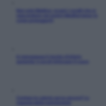
Non solo Maldive: scopri i coralli che si
nascondono nel nostro Mediterraneo (e
come proteggerli)
In menopausa il rischio d’infarto
aumenta: è ora di rinforzare il cuore
Contare le calorie serve ancora? La
risposta della nutrizionista