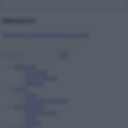
Abbonati ora!
Starbene ti regala benessere ogni mese!
Benessere
Psicologia
Rimedi naturali
Bellezza
Salute
News
Problemi e soluzioni
Alimentazione
Mangiare sano
Diete
Ricette