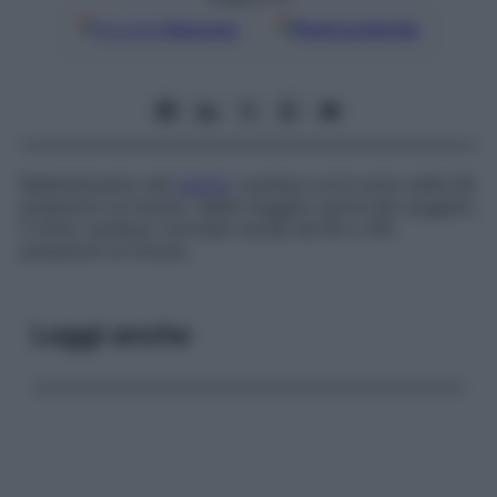
Google
Discover
Fonti preferite
Rallentamento del
battito
cardiaco al di sotto delle 60
pulsazioni al minuto. Nella maggior parte dei soggetti,
il ritmo cardiaco normale oscilla da 60 a 100
pulsazioni al minuto.
Leggi anche