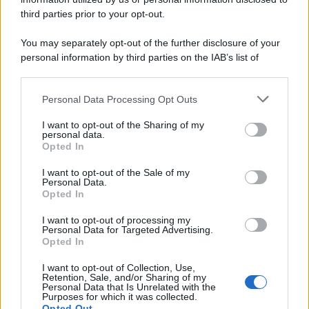
third parties prior to your opt-out.
You may separately opt-out of the further disclosure of your
personal information by third parties on the IAB’s list of
downstream participants.
Personal Data Processing Opt Outs
This information may also be disclosed by us to third parties
on the IAB’s List of Downstream Participants that may further
I want to opt-out of the Sharing of my
disclose it to other third parties.
personal data.
Opted In
Please note that this website/app uses one or more Google
services and may gather and store information including but
I want to opt-out of the Sale of my
Personal Data.
not limited to your visit or usage behaviour. You may click to
Opted In
grant or deny consent to Google and its third-party tags to
use your data for below specified purposes in below Google
I want to opt-out of processing my
consent section.
Personal Data for Targeted Advertising.
Opted In
I want to opt-out of Collection, Use,
Retention, Sale, and/or Sharing of my
Personal Data that Is Unrelated with the
Purposes for which it was collected.
Opted Out