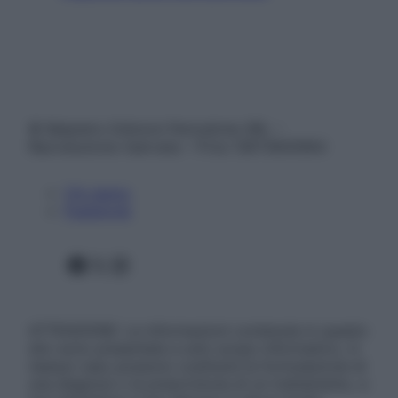
© Belpietro Edizioni Periodiche SRL –
Riproduzione riservata – P.Iva 13673600964
Chi siamo
Pubblicità
Facebook
X
Instagram
ATTENZIONE: Le informazioni contenute in questo
sito sono presentate a solo scopo informativo, in
nessun caso possono costituire la formulazione di
una diagnosi o la prescrizione di un trattamento, e