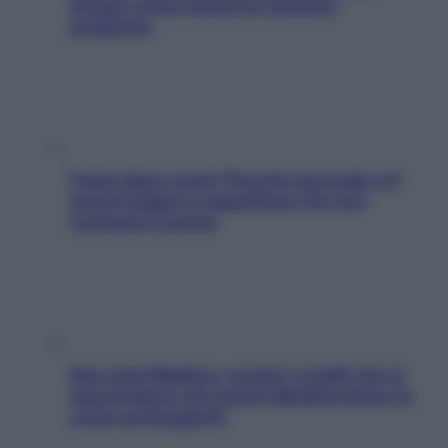
Scopri come risolvere l’annoso
problema
Fame dopo cena? Perché succede e 6
snack leggeri e appetitosi che non
rovinano il sonno
Non solo Maldive: scopri i coralli che si
nascondono nel nostro Mediterraneo (e
come proteggerli)