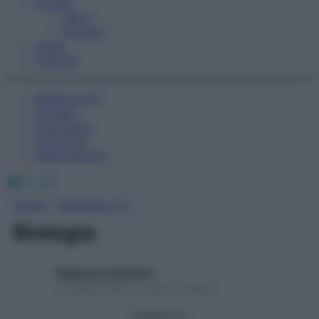
Fitness
Sport
Esercizi
Video
Podcast
Medicina AZ
Farmaci
Calcolatori
Oroscopo
Abbonamenti
Facebook
X
Instagram
Home
»
Medicina A-Z
Biologia
Redazione Starbene
1 Gennaio 2025 – Lettura 1 minuto
Seguici su