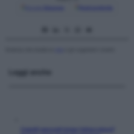
Google
Discover
Fonti preferite
Scienza che studia la
vita
e gli organismi viventi.
Leggi anche
Capelli spezzati lungo l’attaccatura?