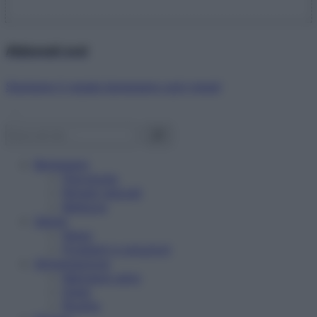
Abbonati ora!
Starbene ti regala benessere ogni mese!
Benessere
Psicologia
Rimedi naturali
Bellezza
Salute
News
Problemi e soluzioni
Alimentazione
Mangiare sano
Diete
Ricette