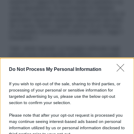
sostituire il rapporto diretto medico-paziente o la
visita specialistica. Si raccomanda di chiedere
sempre il parere del proprio medico curante e/o di
specialisti riguardo qualsiasi indicazione riportata.
Se si hanno dubbi o quesiti sull’uso di un farmaco
è necessario contattare il proprio medico. Leggi il
Disclaimer »
Tutti i diritti riservati. Le immagini utilizzate negli
articoli sono di proprietà dell’editore o concesse
in licenza per l’uso. È vietata la riproduzione non
autorizzata.
Do Not Process My Personal Information
If you wish to opt-out of the sale, sharing to third parties, or
processing of your personal or sensitive information for
Informativa
targeted advertising by us, please use the below opt-out
Privacy Policy
section to confirm your selection.
Cookie Policy
Note Legali
Please note that after your opt-out request is processed you
Preferenze Privacy
may continue seeing interest-based ads based on personal
information utilized by us or personal information disclosed to
third parties prior to your opt-out.