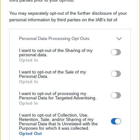
You may separately opt-out of the further disclosure of your
personal information by third parties on the IAB’s list of
downstream participants.
Personal Data Processing Opt Outs
This information may also be disclosed by us to third parties
on the IAB’s List of Downstream Participants that may further
I want to opt-out of the Sharing of my
disclose it to other third parties.
personal data.
Opted In
Please note that this website/app uses one or more Google
services and may gather and store information including but
I want to opt-out of the Sale of my
Personal Data.
not limited to your visit or usage behaviour. You may click to
Opted In
grant or deny consent to Google and its third-party tags to
use your data for below specified purposes in below Google
I want to opt-out of processing my
consent section.
Personal Data for Targeted Advertising.
Opted In
I want to opt-out of Collection, Use,
Retention, Sale, and/or Sharing of my
Personal Data that Is Unrelated with the
Purposes for which it was collected.
Opted Out