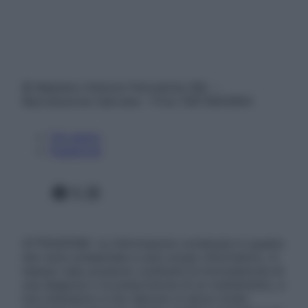
© Belpietro Edizioni Periodiche SRL –
Riproduzione riservata – P.Iva 13673600964
Chi siamo
Pubblicità
Facebook
X
Instagram
ATTENZIONE: Le informazioni contenute in questo
sito sono presentate a solo scopo informativo, in
nessun caso possono costituire la formulazione di
una diagnosi o la prescrizione di un trattamento, e
non intendono e non devono in alcun modo