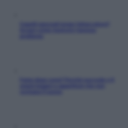
Capelli spezzati lungo l’attaccatura?
Scopri come risolvere l’annoso
problema
Fame dopo cena? Perché succede e 6
snack leggeri e appetitosi che non
rovinano il sonno