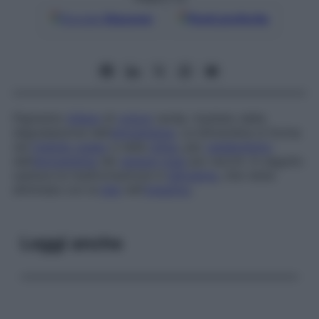
Google
Discover
Fonti preferite
Pigmento
biliare
di
colore
verde, risultato della
degradazione dell’
emoglobina
. La biliverdina si forma
nel
midollo osseo
e nella
milza
, per
catabolismo
dell’
emoglobina
dei
globuli rossi
più vecchi. In seguito
subisce la trasformazione in
bilirubina
, che viene
eliminata con la
bile
nell’
intestino
.
Leggi anche