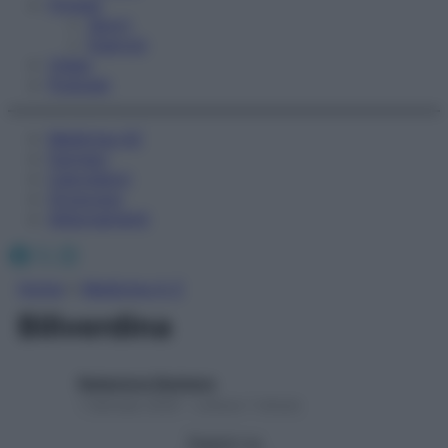
Fitness
Sport
Esercizi
Video
Podcast
Medicina AZ
Farmaci
Calcolatori
Oroscopo
Abbonamenti
Facebook
X
Instagram
Home
»
Medicina A-Z
Biliverdina
Redazione Starbene
1 Gennaio 2025 – Lettura 1 minuto
Seguici su