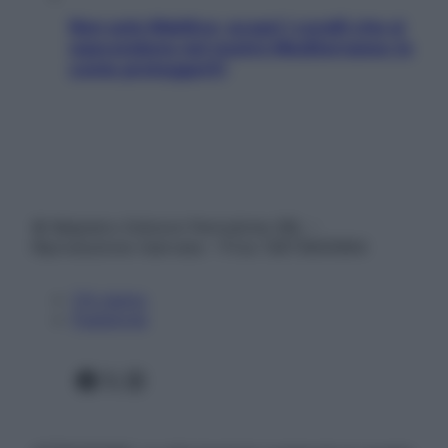
Non solo Maldive: scopri i coralli che si
nascondono nel nostro Mediterraneo (e
come proteggerli)
© Belpietro Edizioni Periodiche SRL –
Riproduzione riservata – P.Iva 13673600964
Chi siamo
Pubblicità
Facebook
X
Instagram