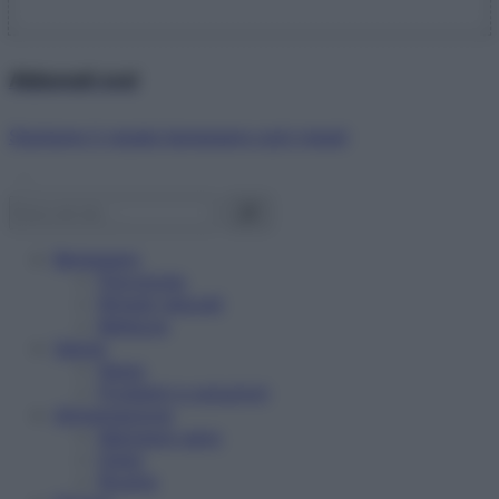
Abbonati ora!
Starbene ti regala benessere ogni mese!
Benessere
Psicologia
Rimedi naturali
Bellezza
Salute
News
Problemi e soluzioni
Alimentazione
Mangiare sano
Diete
Ricette