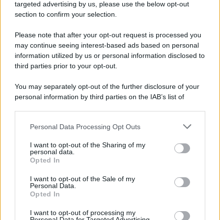
Cookie Policy
targeted advertising by us, please use the below opt-out
Note Legali
section to confirm your selection.
Preferenze Privacy
Please note that after your opt-out request is processed you
may continue seeing interest-based ads based on personal
information utilized by us or personal information disclosed to
third parties prior to your opt-out.
You may separately opt-out of the further disclosure of your
personal information by third parties on the IAB’s list of
downstream participants.
Personal Data Processing Opt Outs
This information may also be disclosed by us to third parties
on the IAB’s List of Downstream Participants that may further
I want to opt-out of the Sharing of my
disclose it to other third parties.
personal data.
Opted In
Please note that this website/app uses one or more Google
services and may gather and store information including but
I want to opt-out of the Sale of my
Personal Data.
not limited to your visit or usage behaviour. You may click to
Opted In
grant or deny consent to Google and its third-party tags to
use your data for below specified purposes in below Google
I want to opt-out of processing my
consent section.
Personal Data for Targeted Advertising.