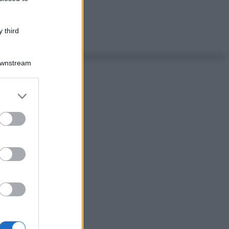
 third
Downstream
er and store
to grant or
ed purposes