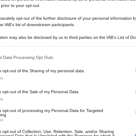
 prior to your opt-out.
rately opt-out of the further disclosure of your personal information by
he IAB’s list of downstream participants.
tion may also be disclosed by us to third parties on the IAB’s List of 
 that may further disclose it to other third parties.
 that this website/app uses one or more Google services and may gath
l Data Processing Opt Outs
including but not limited to your visit or usage behaviour. You may click 
 to Google and its third-party tags to use your data for below specifi
o opt-out of the Sharing of my personal data.
ogle consent section.
In
o opt-out of the Sale of my Personal Data.
In
to opt-out of processing my Personal Data for Targeted
ing.
In
o opt-out of Collection, Use, Retention, Sale, and/or Sharing
ersonal Data that Is Unrelated with the Purposes for which it