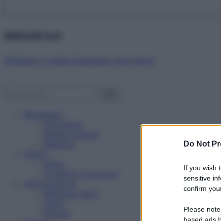
Abbonati ora!
Starbene ti regala benessere ogni mese!
Benessere
Psicologia
Rimedi naturali
Bellezza
Do Not Pr
Salute
News
If you wish 
Problemi e soluzioni
sensitive in
Alimentazione
confirm your
Mangiare sano
Diete
Please note
Ricette
based ads b