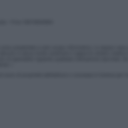
vata – P.Iva 13673600964
sono presentate a solo scopo informativo, in nessun caso p
devono in alcun modo sostituire il rapporto diretto medico-p
 di specialisti riguardo qualsiasi indicazione riportata. Se
aimer »
ticoli sono di proprietà dell’editore o concesse in licenza per 