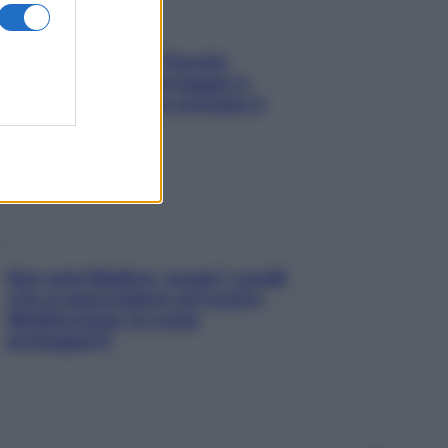
Fame dopo cena? Perché
succede e 6 snack leggeri e
appetitosi che non rovinano il
sonno
Non solo Maldive: scopri i coralli
che si nascondono nel nostro
Mediterraneo (e come
proteggerli)