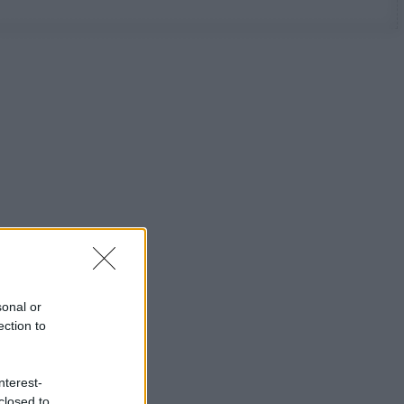
sonal or
ection to
nterest-
closed to