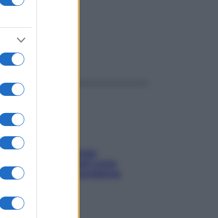
ggi anche
Capelli spezzati lungo
l’attaccatura? Scopri come
risolvere l’annoso problema