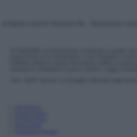
© Belpietro Edizioni Periodiche SRL – Riproduzione riser
ATTENZIONE: Le informazioni contenute in questo sito 
prescrizione di un trattamento, e non intendono e non 
chiedere sempre il parere del proprio medico curante e/o
necessario contattare il proprio medico. Leggi il Discl
Tutti i diritti riservati. Le immagini utilizzate negli ar
Informativa
Privacy Policy
Cookie Policy
Note Legali
Preferenze Privacy