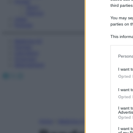
Fitness
third parties
Sport
Esercizi
You may sepa
Video
parties on t
Podcast
This informa
Medicina AZ
Participants
Farmaci
Calcolatori
Please note
Persona
Oroscopo
information 
Abbonamenti
deny consent
I want t
in below Go
Facebook
X
Instagram
Opted 
I want t
Opted 
I want 
Advertis
Opted 
Home
»
Medicina A-Z
I want t
of my P