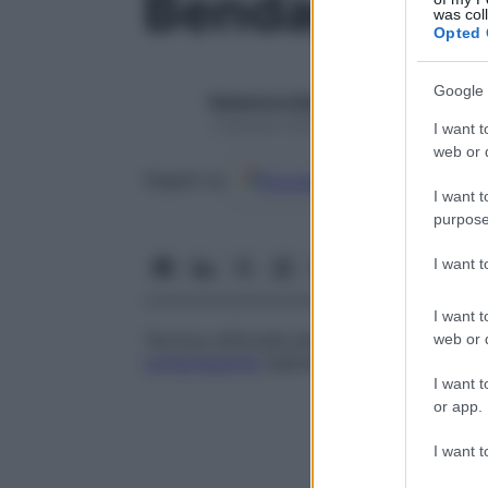
Bendaggio
was col
Opted 
Google 
Redazione Starbene
1 Gennaio 2025 – Lettura 1 minuto
I want t
web or d
Google
Discover
Fon
Seguici su
I want t
purpose
I want 
I want t
Tecnica utilizzata per diversi scopi: man
web or d
compressione
oppure immobilizzare una p
I want t
or app.
I want t