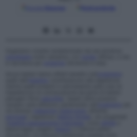
Google
Discover
Fonti preferite
Organismo vivente caratterizzato da una struttura
unicellulare
molto semplice, con
nucleo
diffuso, e che
si riproduce per
scissione
(divisione in due).
Alcuni batteri hanno effetti benefici sull’
organismo
:
quelli dell’
intestino
contribuiscono alla digestione,
mentre quelli presenti in permanenza sulla cute ne
impediscono la colonizzazione da parte di batteri
patogeni (flora
saprofita
). Questi ultimi possono
causare varie affezioni, penetrando nell’
organismo
per
vie diverse:
inalazione
(
tubercolosi
, difterite,
pertosse
), ingestione (
febbre tifoide
), vie urogenitali
(
malattie sessualmente trasmesse
, come
sifilide
e
blenorragia), piaghe (
tetano
) o follicoli piliferi
(foruncoli). Le infezioni batteriche cutanee sono