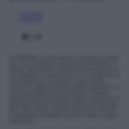
Chi siamo
Pubblicità
Facebook
X
Instagram
ATTENZIONE: Le informazioni contenute in questo
sito sono presentate a solo scopo informativo, in
nessun caso possono costituire la formulazione di
una diagnosi o la prescrizione di un trattamento, e
non intendono e non devono in alcun modo
sostituire il rapporto diretto medico-paziente o la
visita specialistica. Si raccomanda di chiedere
sempre il parere del proprio medico curante e/o di
specialisti riguardo qualsiasi indicazione riportata.
Se si hanno dubbi o quesiti sull’uso di un farmaco
è necessario contattare il proprio medico. Leggi il
Disclaimer »