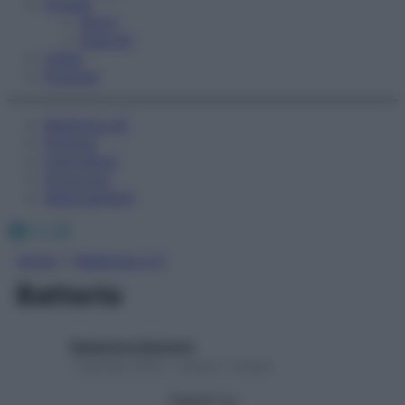
Fitness
Sport
Esercizi
Video
Podcast
Medicina AZ
Farmaci
Calcolatori
Oroscopo
Abbonamenti
Facebook
X
Instagram
Home
»
Medicina A-Z
Batterio
Redazione Starbene
1 Gennaio 2025 – Lettura 1 minuto
Seguici su