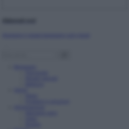
Abbonati ora!
Starbene ti regala benessere ogni mese!
Benessere
Psicologia
Rimedi naturali
Bellezza
Salute
News
Problemi e soluzioni
Alimentazione
Mangiare sano
Diete
Ricette