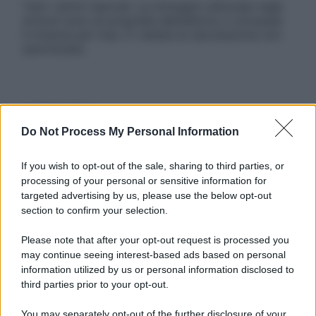
Tutti i diritti riservati. Le immagini utilizzate negli
articoli sono di proprietà dell’editore o concesse
in licenza per l’uso. È vietata la riproduzione non
autorizzata.
Informativa
Privacy Policy
Do Not Process My Personal Information
Cookie Policy
Note Legali
If you wish to opt-out of the sale, sharing to third parties, or
Preferenze Privacy
processing of your personal or sensitive information for
targeted advertising by us, please use the below opt-out
section to confirm your selection.
Please note that after your opt-out request is processed you
may continue seeing interest-based ads based on personal
information utilized by us or personal information disclosed to
third parties prior to your opt-out.
You may separately opt-out of the further disclosure of your