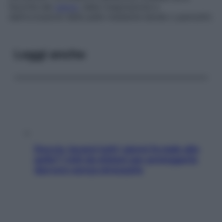
favorite dal
calore
, dalla traspirazione e
dall’occlusione della pelle mediante bende o pannolini.
Leggi anche
Doccia, lavarsi tutti i giorni fa male alla
pelle? I miti da sfatare per proteggerla
davvero senza stressarla