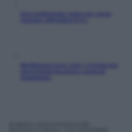
Aria condizionata: usala così, senza
rischiare raffreddore & Co.
Mindfulness tra le vette: a Cortina due
giorni lontani da stress e ansia da
smartphone
© Belpietro Edizioni Periodiche SRL –
Riproduzione riservata – P.Iva 13673600964