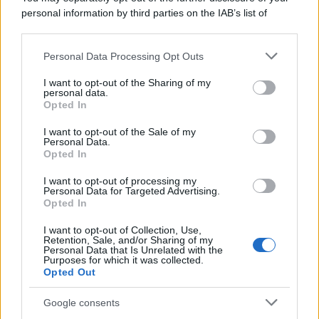
personal information by third parties on the IAB’s list of
downstream participants.
Personal Data Processing Opt Outs
This information may also be disclosed by us to third parties
on the IAB’s List of Downstream Participants that may further
I want to opt-out of the Sharing of my
disclose it to other third parties.
personal data.
Opted In
Please note that this website/app uses one or more Google
services and may gather and store information including but
I want to opt-out of the Sale of my
Personal Data.
not limited to your visit or usage behaviour. You may click to
Opted In
grant or deny consent to Google and its third-party tags to
use your data for below specified purposes in below Google
I want to opt-out of processing my
consent section.
Personal Data for Targeted Advertising.
Opted In
I want to opt-out of Collection, Use,
Retention, Sale, and/or Sharing of my
Personal Data that Is Unrelated with the
Purposes for which it was collected.
Opted Out
Google consents