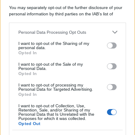
You may separately opt-out of the further disclosure of your
personal information by third parties on the IAB’s list of
downstream participants.
Personal Data Processing Opt Outs
This information may also be disclosed by us to third parties
on the IAB’s List of Downstream Participants that may further
I want to opt-out of the Sharing of my
disclose it to other third parties.
personal data.
Opted In
Please note that this website/app uses one or more Google
services and may gather and store information including but
I want to opt-out of the Sale of my
Personal Data.
not limited to your visit or usage behaviour. You may click to
Opted In
grant or deny consent to Google and its third-party tags to
use your data for below specified purposes in below Google
I want to opt-out of processing my
consent section.
Personal Data for Targeted Advertising.
Opted In
I want to opt-out of Collection, Use,
Retention, Sale, and/or Sharing of my
Personal Data that Is Unrelated with the
Purposes for which it was collected.
Opted Out