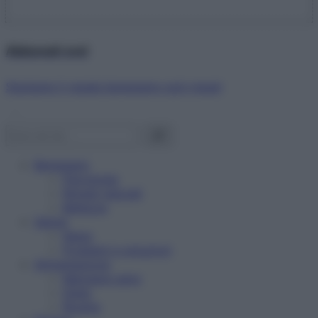
Abbonati ora!
Starbene ti regala benessere ogni mese!
Benessere
Psicologia
Rimedi naturali
Bellezza
Salute
News
Problemi e soluzioni
Alimentazione
Mangiare sano
Diete
Ricette