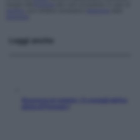
margini dell’
incisione
alla cute circostante. In caso di
recidiva
, può rendersi necessaria l’
ablazione
della
ghiandola
.
Leggi anche
Sicurezza al volante: i 5 consigli dell’ex
pilota di Formula 1