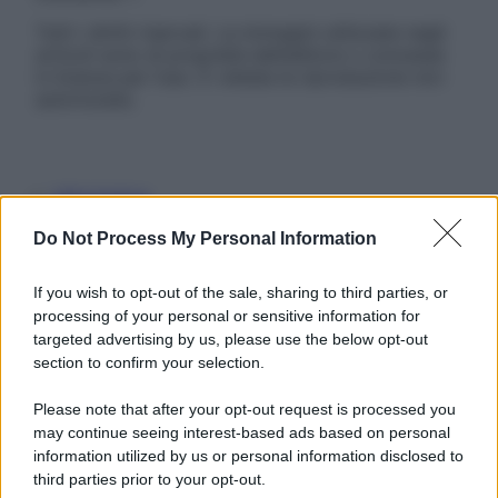
Tutti i diritti riservati. Le immagini utilizzate negli
articoli sono di proprietà dell’editore o concesse
in licenza per l’uso. È vietata la riproduzione non
autorizzata.
Informativa
Privacy Policy
Do Not Process My Personal Information
Cookie Policy
Note Legali
Preferenze Privacy
If you wish to opt-out of the sale, sharing to third parties, or
processing of your personal or sensitive information for
targeted advertising by us, please use the below opt-out
section to confirm your selection.
Please note that after your opt-out request is processed you
may continue seeing interest-based ads based on personal
information utilized by us or personal information disclosed to
third parties prior to your opt-out.