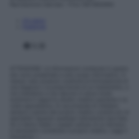
Riproduzione riservata – P.Iva 13673600964
Chi siamo
Pubblicità
Facebook
X
Instagram
ATTENZIONE: Le informazioni contenute in questo
sito sono presentate a solo scopo informativo, in
nessun caso possono costituire la formulazione di
una diagnosi o la prescrizione di un trattamento, e
non intendono e non devono in alcun modo
sostituire il rapporto diretto medico-paziente o la
visita specialistica. Si raccomanda di chiedere
sempre il parere del proprio medico curante e/o di
specialisti riguardo qualsiasi indicazione riportata.
Se si hanno dubbi o quesiti sull’uso di un farmaco
è necessario contattare il proprio medico. Leggi il
Disclaimer »