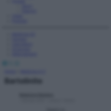
Fitness
Sport
Esercizi
Video
Podcast
Medicina AZ
Farmaci
Calcolatori
Oroscopo
Abbonamenti
Facebook
X
Instagram
Home
»
Medicina A-Z
Bartolinite
Redazione Starbene
1 Gennaio 2025 – Lettura 1 minuto
Seguici su