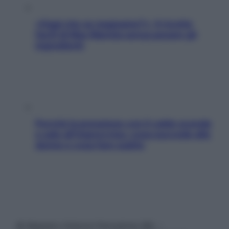
«Oggi che se magnamo?»: 4 ricette
facili di Max Mariola senza pesare gli
ingredienti
Perché la pressione con il caldo scende
e sale all’improvviso: cosa succede alle
donne e cosa fare subito
© Belpietro Edizioni Periodiche SRL –