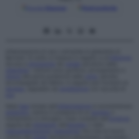
Google
Discover
Fonti preferite
Infiammazione di una o entrambe le ghiandole di
Bartolini. Di solito si instaura in seguito a un’
infezione
dovuta a
otturazione
del
canale
escretore della
ghiandola
. I sintomi sono gonfiore, arrossamento e
dolore
alla parte posteriore della
vulva
, talvolta
accompagnati da febbre. In seguito può formarsi un
ascesso
, segnalato da
tumefazione
con raccolta di
pus
.
Nella
fase
iniziale dell’
infiammazione
si somministrano
antibiotici
, mentre in presenza di un
ascesso
il
trattamento è chirurgico. Esso consiste nell’
incisione
,
seguita dal
drenaggio
dell’
ascesso
o nella
marsupializzazione
,
operazione
che crea un nuovo
orifizio del
canale
escretore ghiandolare, suturando i