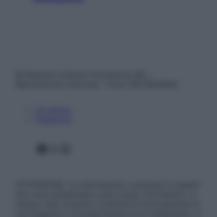
© Belpietro Edizioni Periodiche SRL –
Riproduzione riservata – P.Iva 13673600964
Chi siamo
Pubblicità
Facebook
X
Instagram
ATTENZIONE: Le informazioni contenute in questo
sito sono presentate a solo scopo informativo, in
nessun caso possono costituire la formulazione di
una diagnosi o la prescrizione di un trattamento, e