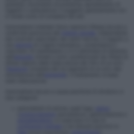
grattarsi, movimento di prensione, spostamento di
oggetti) o ambulatoria. Il soggetto generalmente non
si rende conto di compiere tali atti.
Automatismi midollari
Sono reazioni riflesse dovute a
un’attività autonoma del
midollo spinale
, indipendente
dal controllo esercitato dai centri nervosi, in seguito a
una
sezione
di origine traumatica, compressiva o
vascolare. Si manifestano a 3-4 settimane di distanza
dall’
episodio
iniziale e sono caratterizzati da riflessi di
difesa oppure dalla tripla azione del ritiro di un arto
(
flessione
completa dei tre segmenti di un arto alla
stimolazione dell’
estremità
). Il trattamento si basa
sulla rieducazione.
Automatismi dovuti a cause psichiche
Si dividono in
due categorie:
automatismi di azione, quali fuga,
raptus
(
comportamento
parossistico), gesticolazione e
sonnambulismo
; si osservano in casi di
confusione mentale
e nei disturbi psicotici in
fase
acuta (soprattutto
schizofrenia
);