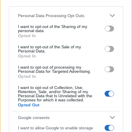
downstream participants.
Personal Data Processing Opt Outs
This information may also be disclosed by us to third parties
on the IAB’s List of Downstream Participants that may further
I want to opt-out of the Sharing of my
disclose it to other third parties.
personal data.
Opted In
Please note that this website/app uses one or more Google
services and may gather and store information including but
I want to opt-out of the Sale of my
Personal Data.
not limited to your visit or usage behaviour. You may click to
Opted In
grant or deny consent to Google and its third-party tags to
use your data for below specified purposes in below Google
I want to opt-out of processing my
consent section.
Personal Data for Targeted Advertising.
Opted In
I want to opt-out of Collection, Use,
Retention, Sale, and/or Sharing of my
Personal Data that Is Unrelated with the
Purposes for which it was collected.
Opted Out
Google consents
I want to allow Google to enable storage