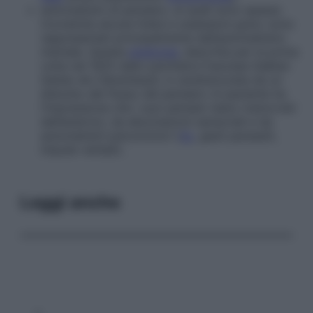
automatismi di pensiero, ai quali sono spesso
ricondotte alcune fobie e ossessioni gravi; sono
rappresentati principalmente dall’automatismo
mentale. Questa
sindrome
, descritta per la prima
volta nel 1925 dallo psichiatra francese Gaëtan
Gatian de Clérambault, è caratterizzata da un
disturbo del flusso del pensiero (il paziente ha
l’impressione che i suoi pensieri siano manovrati
dall’esterno), da allucinazioni sensoriali e da
automatismi psicomotori (
tic
, gesti parassiti,
impulsi verbali).
Leggi anche