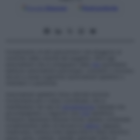
Google
Discover
Fonti preferite
Compimento di atti psicomotori che sfuggono al
controllo della volontà del soggetto. Oltre agli
automatismi che si sviluppano nella
vita
quotidiana
esistono automatismi psicologici, coscienti o inconsci,
dovuti a cause organiche (automatismi epilettici o
midollari) o psichiche.
Automatismi epilettici
Sono attività motorie
involontarie più o meno coordinate, che si
manifestano nei casi di
obnubilazione
mentale che
accompagnano o seguono una
crisi
epilettica.
Possono assumere diverse forme, spesso combinate:
oroalimentare (atto di leccarsi le
labbra
, lappare,
masticare), mimica (che rispecchia lo stato emotivo:
paura, gioia, collera), verbale, gestuale (atto di