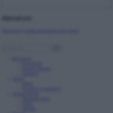
Abbonati ora!
Starbene ti regala benessere ogni mese!
Benessere
Psicologia
Rimedi naturali
Bellezza
Salute
News
Problemi e soluzioni
Alimentazione
Mangiare sano
Diete
Ricette