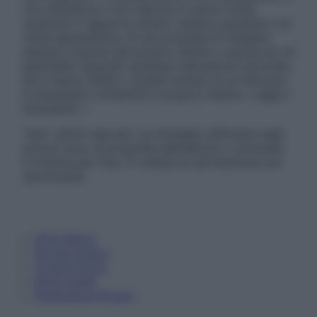
non intendono e non devono in alcun modo
sostituire il rapporto diretto medico-paziente o la
visita specialistica. Si raccomanda di chiedere
sempre il parere del proprio medico curante e/o di
specialisti riguardo qualsiasi indicazione riportata.
Se si hanno dubbi o quesiti sull’uso di un farmaco
è necessario contattare il proprio medico. Leggi il
Disclaimer »
Tutti i diritti riservati. Le immagini utilizzate negli
articoli sono di proprietà dell’editore o concesse
in licenza per l’uso. È vietata la riproduzione non
autorizzata.
Informativa
Privacy Policy
Cookie Policy
Note Legali
Preferenze Privacy