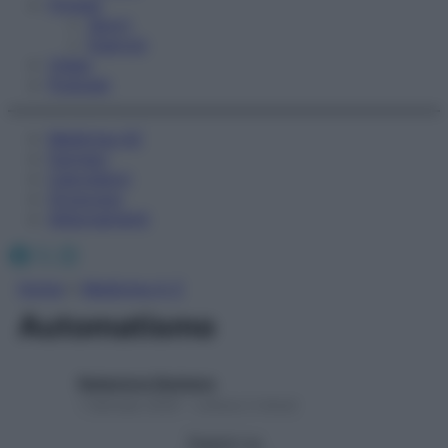
Fitness
Sport
Esercizi
Video
Podcast
Medicina AZ
Farmaci
Calcolatori
Oroscopo
Abbonamenti
Facebook
X
Instagram
Home
»
Medicina A-Z
Automatismo
Redazione Starbene
1 Gennaio 2025 – Lettura 2 minuti
Seguici su