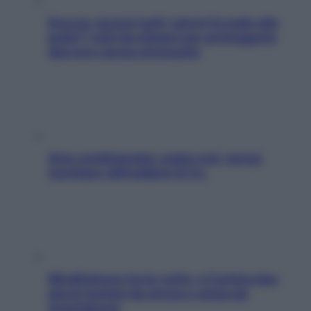
Doccia, lavarsi tutti i giorni fa male alla
pelle? I miti da sfatare per proteggerla
davvero senza stressarla
Aria condizionata: usala così, senza
rischiare raffreddore & Co.
Mindfulness tra le vette: a Cortina due
giorni lontani da stress e ansia da
smartphone