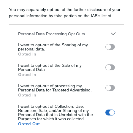
You may separately opt-out of the further disclosure of your
personal information by third parties on the IAB’s list of
downstream participants.
Personal Data Processing Opt Outs
This information may also be disclosed by us to third parties
on the IAB’s List of Downstream Participants that may further
I want to opt-out of the Sharing of my
disclose it to other third parties.
personal data.
Opted In
Please note that this website/app uses one or more Google
services and may gather and store information including but
I want to opt-out of the Sale of my
Personal Data.
not limited to your visit or usage behaviour. You may click to
Opted In
grant or deny consent to Google and its third-party tags to
use your data for below specified purposes in below Google
I want to opt-out of processing my
consent section.
Personal Data for Targeted Advertising.
Opted In
I want to opt-out of Collection, Use,
Retention, Sale, and/or Sharing of my
Personal Data that Is Unrelated with the
Purposes for which it was collected.
Opted Out