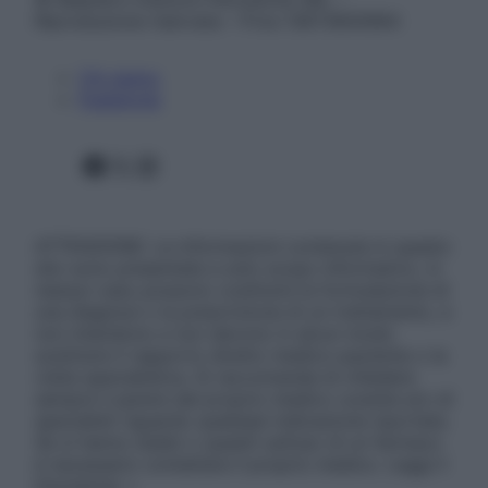
Riproduzione riservata – P.Iva 13673600964
Chi siamo
Pubblicità
Facebook
X
Instagram
ATTENZIONE: Le informazioni contenute in questo
sito sono presentate a solo scopo informativo, in
nessun caso possono costituire la formulazione di
una diagnosi o la prescrizione di un trattamento, e
non intendono e non devono in alcun modo
sostituire il rapporto diretto medico-paziente o la
visita specialistica. Si raccomanda di chiedere
sempre il parere del proprio medico curante e/o di
specialisti riguardo qualsiasi indicazione riportata.
Se si hanno dubbi o quesiti sull’uso di un farmaco
è necessario contattare il proprio medico. Leggi il
Disclaimer »