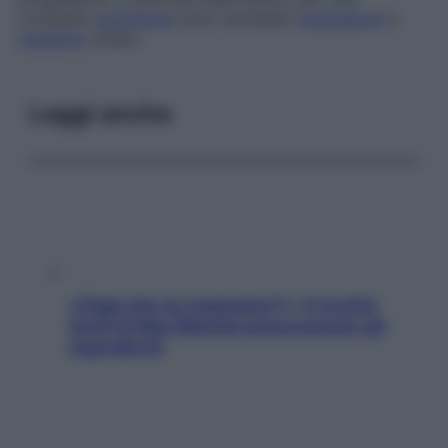
completa
guarigione
sono necessari
ingessatura
o
trapianto
osseo.
Leggi anche
«Oggi che se magnamo?»: 4 ricette
facili di Max Mariola senza pesare gli
ingredienti