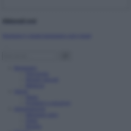
Abbonati ora!
Starbene ti regala benessere ogni mese!
Benessere
Psicologia
Rimedi naturali
Bellezza
Salute
News
Problemi e soluzioni
Alimentazione
Mangiare sano
Diete
Ricette