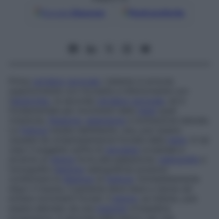
Google
Discover
Fonti preferite
Prima
vertebra
cervicale
. L’atlante si articola
superiormente con l’occipite e inferiormente con
l’
epistrofeo
, la seconda
vertebra
cervicale
, ed è
fondamentale per movimenti della
testa
quali
rotazione,
flessione
,
estensione
e inclinazione laterale.
La
frattura
isolata dell’atlante, rara, può essere
causata da un’iperestensione forzata della
testa
. In tal
caso il soggetto soffre di
nevralgia
occipitale e
avverte un
dolore
forte alla palpazione;
radiografia
e
tomografia (
sezione
radiografica) possono
confermare la
diagnosi
di
frattura
. Immediatamente
dopo il trauma, il paziente deve stare a riposo ed
evitare movimenti forzati. Il
dolore
, se intenso, può
essere alleviato da una
trazione
ortopedica
progressiva. A seconda delle lesioni, per una