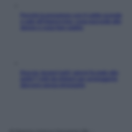
Perché la pressione con il caldo scende
e sale all’improvviso: cosa succede alle
donne e cosa fare subito
Doccia, lavarsi tutti i giorni fa male alla
pelle? I miti da sfatare per proteggerla
davvero senza stressarla
© Belpietro Edizioni Periodiche SRL –