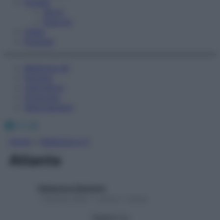
Fitness
Sport
Esercizi
Video
Podcast
Medicina AZ
Farmaci
Calcolatori
Oroscopo
Abbonamenti
Facebook
X
Instagram
Home
»
Medicina A-Z
Atlante
Redazione Starbene
1 Gennaio 2025 – Lettura 1 minuto
Seguici su