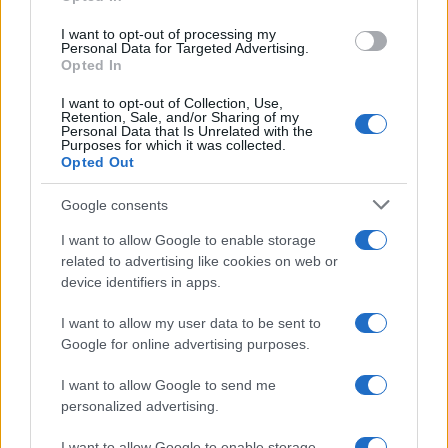
grant or deny consent to Google and its third-party tags to
use your data for below specified purposes in below Google
I want to opt-out of processing my
consent section.
Personal Data for Targeted Advertising.
Opted In
I want to opt-out of Collection, Use,
Retention, Sale, and/or Sharing of my
Personal Data that Is Unrelated with the
Purposes for which it was collected.
Opted Out
Google consents
I want to allow Google to enable storage
related to advertising like cookies on web or
device identifiers in apps.
I want to allow my user data to be sent to
Google for online advertising purposes.
I want to allow Google to send me
personalized advertising.
I want to allow Google to enable storage