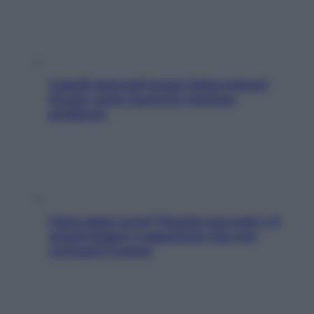
Capelli spezzati lungo l’attaccatura?
Scopri come risolvere l’annoso
problema
Fame dopo cena? Perché succede e 6
snack leggeri e appetitosi che non
rovinano il sonno