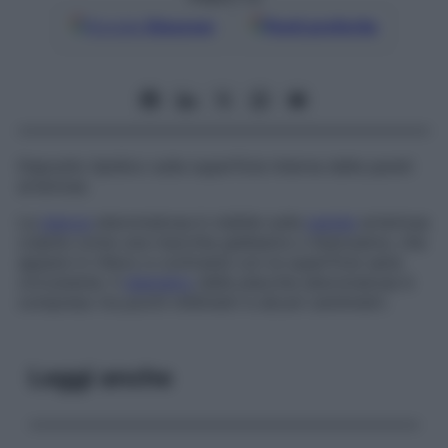
Google
Discover
Fonti preferite
Deposito lipidico sulla superficie interna delle pareti
arteriose.
La
placca
ateromatosa è visibile sulla
parete
arteriosa
colpita come una macchia giallastra o biancastra, che
appare in rilievo e contrasta con la superficie sana
circostante. Il
diametro
delle placche ateromatose è
compreso tra pochi millimetri e alcuni centimetri.
Leggi anche