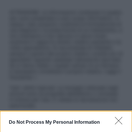
ATTENZIONE: Le informazioni contenute in questo
sito sono presentate a solo scopo informativo, in
nessun caso possono costituire la formulazione di
una diagnosi o la prescrizione di un trattamento, e
non intendono e non devono in alcun modo
sostituire il rapporto diretto medico-paziente o la
visita specialistica. Si raccomanda di chiedere
sempre il parere del proprio medico curante e/o di
specialisti riguardo qualsiasi indicazione riportata.
Se si hanno dubbi o quesiti sull’uso di un farmaco
è necessario contattare il proprio medico. Leggi il
Disclaimer »
Tutti i diritti riservati. Le immagini utilizzate negli
articoli sono di proprietà dell’editore o concesse
in licenza per l’uso. È vietata la riproduzione non
autorizzata.
Do Not Process My Personal Information
Informativa