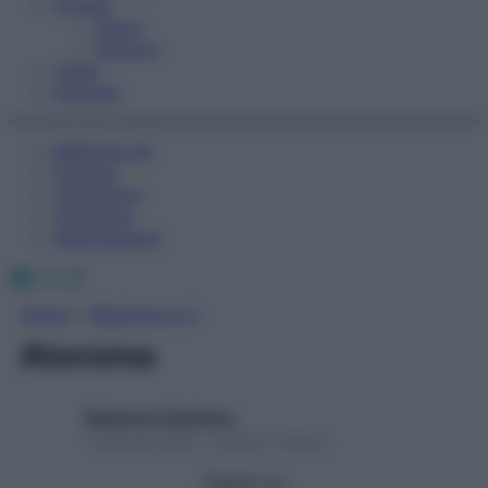
Fitness
Sport
Esercizi
Video
Podcast
Medicina AZ
Farmaci
Calcolatori
Oroscopo
Abbonamenti
Facebook
X
Instagram
Home
»
Medicina A-Z
Ateroma
Redazione Starbene
1 Gennaio 2025 – Lettura 1 minuto
Seguici su