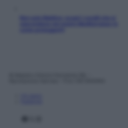
Non solo Maldive: scopri i coralli che si
nascondono nel nostro Mediterraneo (e
come proteggerli)
© Belpietro Edizioni Periodiche SRL –
Riproduzione riservata – P.Iva 13673600964
Chi siamo
Pubblicità
Facebook
X
Instagram