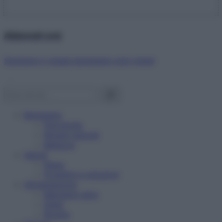
Abbonati ora!
Starbene ti regala benessere ogni mese!
Benessere
Psicologia
Rimedi naturali
Bellezza
Salute
News
Problemi e soluzioni
Alimentazione
Mangiare sano
Diete
Ricette