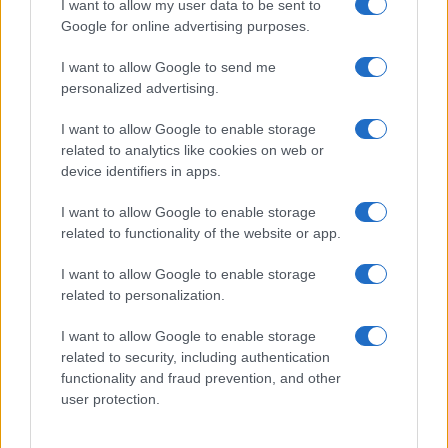
I want to allow my user data to be sent to
Google for online advertising purposes.
I want to allow Google to send me
personalized advertising.
I want to allow Google to enable storage
related to analytics like cookies on web or
device identifiers in apps.
I want to allow Google to enable storage
related to functionality of the website or app.
I want to allow Google to enable storage
related to personalization.
I want to allow Google to enable storage
related to security, including authentication
functionality and fraud prevention, and other
user protection.