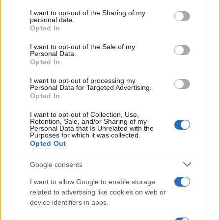
on the IAB’s List of Downstream Participants that may further
I want to opt-out of the Sharing of my
disclose it to other third parties.
personal data.
Opted In
Please note that this website/app uses one or more Google
services and may gather and store information including but
I want to opt-out of the Sale of my
Personal Data.
not limited to your visit or usage behaviour. You may click to
Opted In
grant or deny consent to Google and its third-party tags to
use your data for below specified purposes in below Google
I want to opt-out of processing my
consent section.
Personal Data for Targeted Advertising.
Opted In
I want to opt-out of Collection, Use,
Retention, Sale, and/or Sharing of my
Personal Data that Is Unrelated with the
Purposes for which it was collected.
Opted Out
Google consents
I want to allow Google to enable storage
related to advertising like cookies on web or
device identifiers in apps.