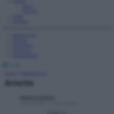
Fitness
Sport
Esercizi
Video
Podcast
Medicina AZ
Farmaci
Calcolatori
Oroscopo
Abbonamenti
Facebook
X
Instagram
Home
»
Medicina A-Z
Arterite
Redazione Starbene
1 Gennaio 2025 – Lettura 1 minuto
Seguici su