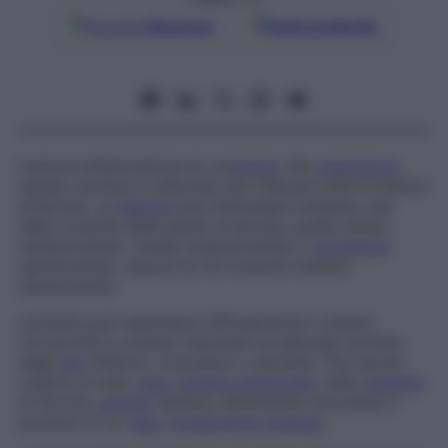
Google
Discover
Fonti preferite
Lesione infiammatoria di un’
arteria
. Per
estensione
questo termine è utilizzato per indicare tutte le lesioni
arteriose. La
lesione
può interessare soltanto una
delle tonache delle pareti arteriose, quella intima
(endoarterite), media (mesoarterite) o
avventizia
(periarterite), oppure le tre tonache insieme
(panarterite).
L’arterite può estendersi diffusamente o essere
circoscritta a un’area vascolare localizzata (arterie
degli
arti
inferiori, coronarie o carotidi). Può anche
colpire un solo
vaso
(
arteria temporale
, nella
malattia
di Horton;
arteria
retinica, nell’arterite omonima) o
porzioni di un
vaso
(
poliarterite nodosa
).