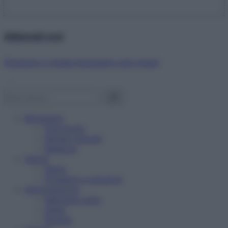
Abbonati ora!
Starbene ti regala benessere ogni mese!
Benessere
Psicologia
Rimedi naturali
Bellezza
Salute
News
Problemi e soluzioni
Alimentazione
Mangiare sano
Diete
Ricette