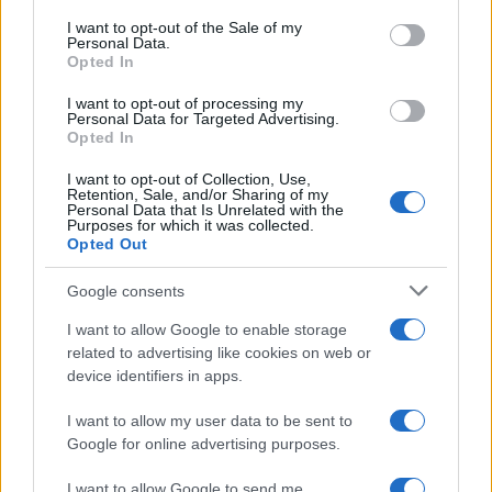
services and may gather and store information including but
I want to opt-out of the Sale of my
Personal Data.
not limited to your visit or usage behaviour. You may click to
Opted In
grant or deny consent to Google and its third-party tags to
use your data for below specified purposes in below Google
I want to opt-out of processing my
consent section.
Personal Data for Targeted Advertising.
Opted In
I want to opt-out of Collection, Use,
Retention, Sale, and/or Sharing of my
Personal Data that Is Unrelated with the
Purposes for which it was collected.
Opted Out
Google consents
I want to allow Google to enable storage
related to advertising like cookies on web or
device identifiers in apps.
I want to allow my user data to be sent to
Google for online advertising purposes.
I want to allow Google to send me