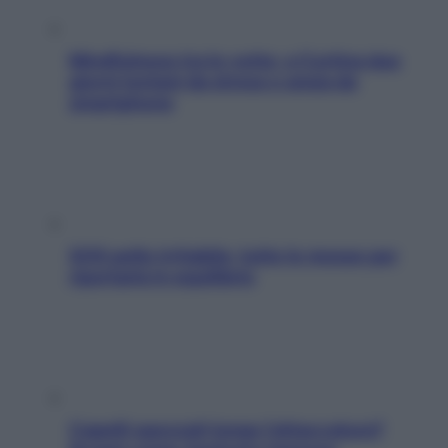
Mindfulness tra le vette: a Cortina due
giorni lontani da stress e ansia da
smartphone
SOS pelle irritabile: tutte le mosse per
riportarla in equilibrio
Capelli spezzati lungo l’attaccatura?