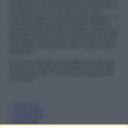
nessun caso possono costituire la formulazione di
una diagnosi o la prescrizione di un trattamento, e
non intendono e non devono in alcun modo
sostituire il rapporto diretto medico-paziente o la
visita specialistica. Si raccomanda di chiedere
sempre il parere del proprio medico curante e/o di
specialisti riguardo qualsiasi indicazione riportata.
Se si hanno dubbi o quesiti sull’uso di un farmaco
è necessario contattare il proprio medico. Leggi il
Disclaimer »
Tutti i diritti riservati. Le immagini utilizzate negli
articoli sono di proprietà dell’editore o concesse
in licenza per l’uso. È vietata la riproduzione non
autorizzata.
Informativa
Privacy Policy
Cookie Policy
Note Legali
Preferenze Privacy