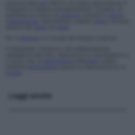
L’arterite degli
arti
inferiori, di origine ateromatosa, è
frequente e colpisce prevalentemente i fumatori. Si
manifesta con dolori al
polpaccio
durante la
marcia
(
claudicazione
intermittente). L’esame
clinico
riscontra
assenza del
polso
nel
piede
.
Per la
diagnosi
ci si avvale del Doppler arterioso.
Il trattamento comporta, oltre all’eliminazione
obbligatoria del fumo, l’assunzione di vasodilatatori e,
in alcuni casi, la
disostruzione
dell’
arteria
colpita
mediante
angioplastica
oppure la realizzazione di un
bypass
.
Leggi anche