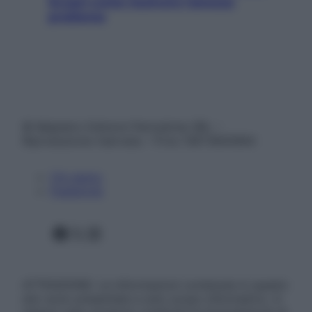
Scopri come risolvere l’annoso
problema
© Belpietro Edizioni Periodiche SRL –
Riproduzione riservata – P.Iva 13673600964
Chi siamo
Pubblicità
Facebook
X
Instagram
ATTENZIONE: Le informazioni contenute in questo
sito sono presentate a solo scopo informativo, in