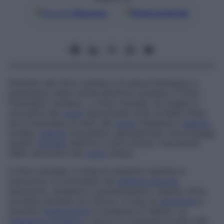
Google
Discover
Fonti preferite
Disturbo del ritmo cardiaco di natura fisiologica o
patologica, detto anche
disritmia cardiaca
. Il ritmo
fisiologico cardiaco, o
ritmo sinusale
, ha origine in
una parte del
cuore
denominata
nodo di Keith-Flack
ed è trasmesso al resto del
cuore
mediante il
tessuto
nodale,
tessuto
miocardico specializzato che propaga
questo
impulso
elettrico e sincronizza i movimenti
delle varie parti del
cuore
stesso.
Il ritmo sinusale, in linea di massima regolare e
autonomo, è controllato dal
sistema nervoso
autonomo, simpatico e parasimpatico. Questo ritmo
accelera durante uno sforzo, in caso di
emozione
e
durante l’
inspirazione
in presenza di febbre. La
frequenza cardiaca
a riposo è compresa tra 60 e 90