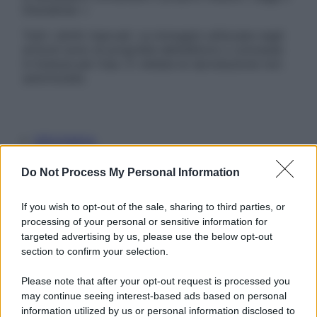
Disclaimer »
Tutti i diritti riservati. Le immagini utilizzate negli
articoli sono di proprietà dell’editore o concesse
in licenza per l’uso. È vietata la riproduzione non
autorizzata.
Informativa
Privacy Policy
Cookie Policy
Do Not Process My Personal Information
Note Legali
Preferenze Privacy
If you wish to opt-out of the sale, sharing to third parties, or
processing of your personal or sensitive information for
targeted advertising by us, please use the below opt-out
section to confirm your selection.
Please note that after your opt-out request is processed you
may continue seeing interest-based ads based on personal
information utilized by us or personal information disclosed to