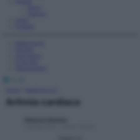
Fitness
Sport
Esercizi
Video
Podcast
Medicina AZ
Farmaci
Calcolatori
Oroscopo
Abbonamenti
Facebook
X
Instagram
Home
»
Medicina A-Z
Aritmia cardiaca
Redazione Starbene
1 Gennaio 2025 – Lettura 1 minuto
Seguici su