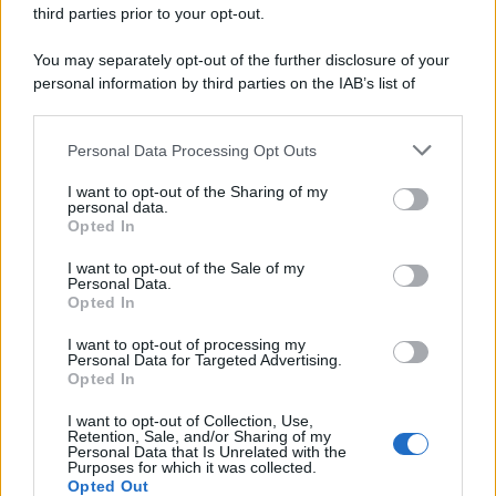
third parties prior to your opt-out.
You may separately opt-out of the further disclosure of your
personal information by third parties on the IAB’s list of
downstream participants.
Personal Data Processing Opt Outs
This information may also be disclosed by us to third parties
on the IAB’s List of Downstream Participants that may further
I want to opt-out of the Sharing of my
disclose it to other third parties.
personal data.
Opted In
Please note that this website/app uses one or more Google
services and may gather and store information including but
I want to opt-out of the Sale of my
Personal Data.
not limited to your visit or usage behaviour. You may click to
Opted In
grant or deny consent to Google and its third-party tags to
use your data for below specified purposes in below Google
I want to opt-out of processing my
consent section.
Personal Data for Targeted Advertising.
Opted In
I want to opt-out of Collection, Use,
Retention, Sale, and/or Sharing of my
Personal Data that Is Unrelated with the
Purposes for which it was collected.
Opted Out