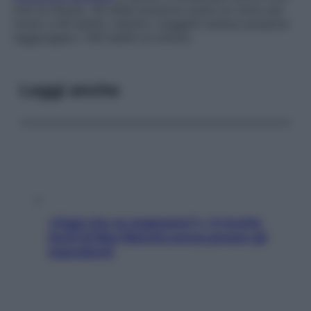
cicli al minuto. Gli atleti possono avere un ritmo più
vicino a 40 battiti, mentre i soggetti ansiosi possono
raggiungere i 100 battiti al minuto.
Leggi anche
«Oggi che se magnamo?»: 4 ricette
facili di Max Mariola senza pesare gli
ingredienti