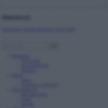
Abbonati ora!
Starbene ti regala benessere ogni mese!
Benessere
Psicologia
Rimedi naturali
Bellezza
Salute
News
Problemi e soluzioni
Alimentazione
Mangiare sano
Diete
Ricette