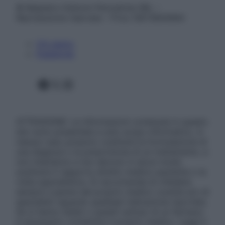
© Belpietro Edizioni Periodiche SRL –
Riproduzione riservata – P.Iva 13673600964
Chi siamo
Pubblicità
Facebook
X
Instagram
ATTENZIONE: Le informazioni contenute in questo
sito sono presentate a solo scopo informativo, in
nessun caso possono costituire la formulazione di
una diagnosi o la prescrizione di un trattamento, e
non intendono e non devono in alcun modo
sostituire il rapporto diretto medico-paziente o la
visita specialistica. Si raccomanda di chiedere
sempre il parere del proprio medico curante e/o di
specialisti riguardo qualsiasi indicazione riportata.
Se si hanno dubbi o quesiti sull’uso di un farmaco
è necessario contattare il proprio medico. Leggi il