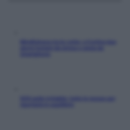
Mindfulness tra le vette: a Cortina due
giorni lontani da stress e ansia da
smartphone
SOS pelle irritabile: tutte le mosse per
riportarla in equilibrio