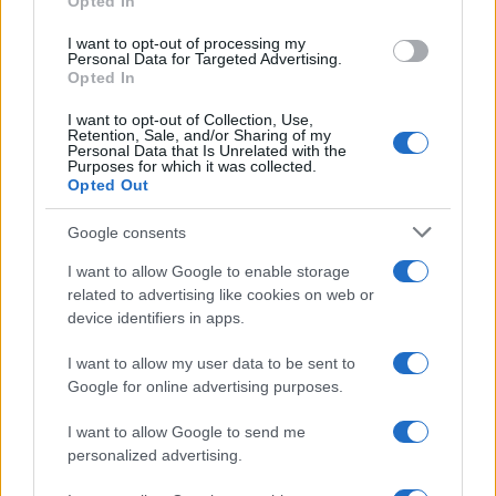
Opted In
grant or deny consent to Google and its third-party tags to
use your data for below specified purposes in below Google
I want to opt-out of processing my
consent section.
Personal Data for Targeted Advertising.
Opted In
I want to opt-out of Collection, Use,
Retention, Sale, and/or Sharing of my
Personal Data that Is Unrelated with the
Purposes for which it was collected.
Opted Out
Google consents
I want to allow Google to enable storage
related to advertising like cookies on web or
device identifiers in apps.
I want to allow my user data to be sent to
Google for online advertising purposes.
I want to allow Google to send me
personalized advertising.