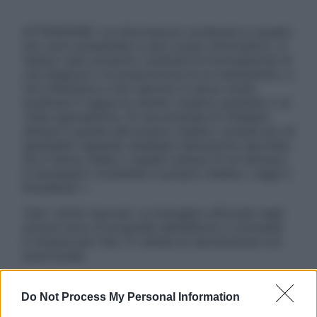
ATTENZIONE: Le informazioni contenute in questo
sito sono presentate a solo scopo informativo, in
nessun caso possono costituire la formulazione di
una diagnosi o la prescrizione di un trattamento, e
non intendono e non devono in alcun modo
sostituire il rapporto diretto medico-paziente o la
visita specialistica. Si raccomanda di chiedere
sempre il parere del proprio medico curante e/o di
specialisti riguardo qualsiasi indicazione riportata.
Se si hanno dubbi o quesiti sull’uso di un farmaco
è necessario contattare il proprio medico. Leggi il
Disclaimer »
Tutti i diritti riservati. Le immagini utilizzate negli
articoli sono di proprietà dell’editore o concesse
in licenza per l’uso. È vietata la riproduzione non
autorizzata.
Do Not Process My Personal Information