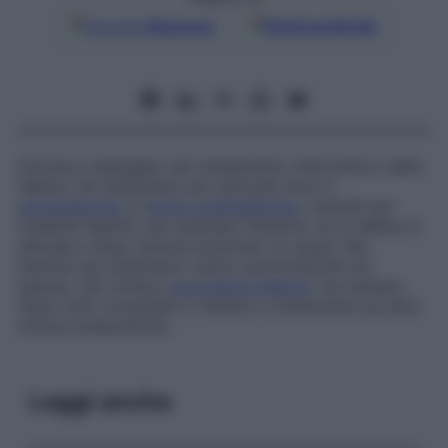
Google
Discover
Fonti preferite
Farmaco impiegato nel trattamento sintomatico della
febbre. Gli antipiretici più utilizzati sono il
paracetamolo
e l’
acido acetilsalicilico
, indicati per
malattie febbrili, per esempio infettive, se la febbre è
elevata e dopo averne accertato la causa. Nei
bambini gli antipiretici vanno somministrati più
spesso, per evitare
convulsioni febbrili
, ma sempre
dopo aver consultato il medico e unitamente ad altre
misure antipiretiche.
Leggi anche