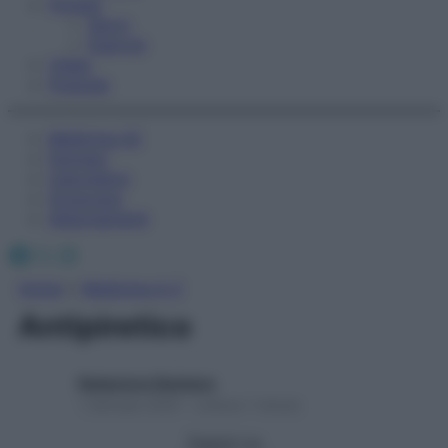
Fitness
Sport
Esercizi
Video
Podcast
Medicina AZ
Farmaci
Calcolatori
Oroscopo
Abbonamenti
Facebook
X
Instagram
Home
»
Medicina A-Z
Antipiretico
Redazione Starbene
1 Gennaio 2025 – Lettura 1 minuto
Seguici su