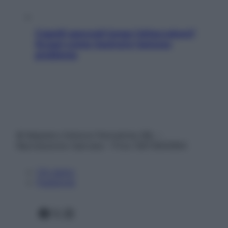
Capelli spezzati lungo l’attaccatura?
Scopri come risolvere l’annoso
problema
© Belpietro Edizioni Periodiche SRL –
Riproduzione riservata – P.Iva 13673600964
Chi siamo
Pubblicità
Facebook
X
Instagram