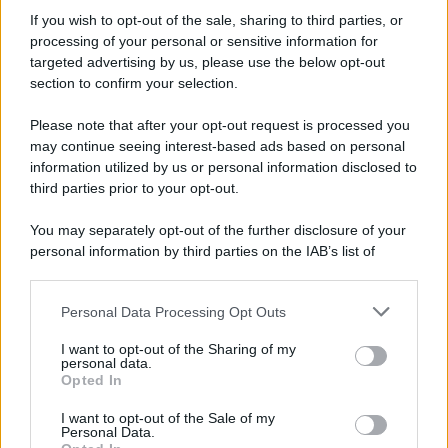
Informativa
Privacy Policy
If you wish to opt-out of the sale, sharing to third parties, or
Cookie Policy
processing of your personal or sensitive information for
Note Legali
targeted advertising by us, please use the below opt-out
Preferenze Privacy
section to confirm your selection.
Please note that after your opt-out request is processed you
may continue seeing interest-based ads based on personal
information utilized by us or personal information disclosed to
third parties prior to your opt-out.
You may separately opt-out of the further disclosure of your
personal information by third parties on the IAB’s list of
downstream participants.
Personal Data Processing Opt Outs
This information may also be disclosed by us to third parties
on the IAB’s List of Downstream Participants that may further
I want to opt-out of the Sharing of my
disclose it to other third parties.
personal data.
Opted In
Please note that this website/app uses one or more Google
services and may gather and store information including but
I want to opt-out of the Sale of my
Personal Data.
not limited to your visit or usage behaviour. You may click to