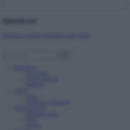
Abbonati ora!
Starbene ti regala benessere ogni mese!
Benessere
Psicologia
Rimedi naturali
Bellezza
Salute
News
Problemi e soluzioni
Alimentazione
Mangiare sano
Diete
Ricette