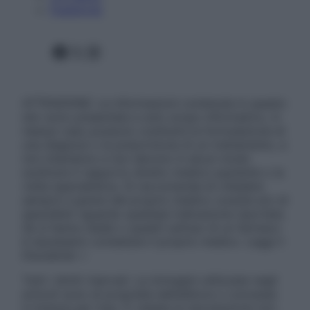
Pubblicità
Facebook
X
Instagram
ATTENZIONE: Le informazioni contenute in questo
sito sono presentate a solo scopo informativo, in
nessun caso possono costituire la formulazione di
una diagnosi o la prescrizione di un trattamento, e
non intendono e non devono in alcun modo
sostituire il rapporto diretto medico-paziente o la
visita specialistica. Si raccomanda di chiedere
sempre il parere del proprio medico curante e/o di
specialisti riguardo qualsiasi indicazione riportata.
Se si hanno dubbi o quesiti sull’uso di un farmaco
è necessario contattare il proprio medico. Leggi il
Disclaimer »
Tutti i diritti riservati. Le immagini utilizzate negli
articoli sono di proprietà dell’editore o concesse
in licenza per l’uso. È vietata la riproduzione non