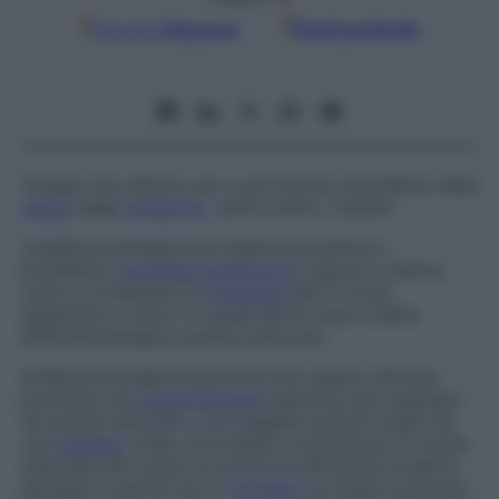
Google
Discover
Fonti preferite
Terapia che utilizza uno o più farmaci antinfettivi della
classe
degli
antibiotici
, attivi contro i batteri.
L’antibioticoterapia può essere preventiva o
profilattica (
profilassi antibiotica
) oppure curativa,
volta a combattere un’
infezione
già in corso,
apparente o meno (in quest’ultimo caso è detta
antibioticoterapia curativa precoce
).
Antibioticoterapia preventiva
Può essere utile per
prevenire una
superinfezione
batterica (per esempio
nei grandi ustionati o nei soggetti anziani colpiti da
una
malattia
virale, bronchiale o polmonare). È anche
utilizzata allo scopo di evitare la diffusione di germi
patogeni a partire da un
focolaio
sul quale è previsto