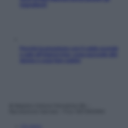
ingredienti
Perché la pressione con il caldo scende
e sale all’improvviso: cosa succede alle
donne e cosa fare subito
© Belpietro Edizioni Periodiche SRL –
Riproduzione riservata – P.Iva 13673600964
Chi siamo