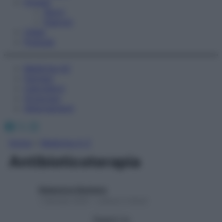
Fitness
Sport
Esercizi
Video
Podcast
Medicina AZ
Farmaci
Calcolatori
Oroscopo
Abbonamenti
Facebook
X
Instagram
Home
»
Medicina A-Z
Antibioticoterapia
Redazione Starbene
1 Gennaio 2025 – Lettura 2 minuti
Seguici su