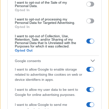
services and may gather and store information including but
I want to opt-out of the Sale of my
Personal Data.
not limited to your visit or usage behaviour. You may click to
Opted In
grant or deny consent to Google and its third-party tags to
use your data for below specified purposes in below Google
I want to opt-out of processing my
consent section.
Personal Data for Targeted Advertising.
Opted In
I want to opt-out of Collection, Use,
Retention, Sale, and/or Sharing of my
Personal Data that Is Unrelated with the
Purposes for which it was collected.
Opted Out
Google consents
I want to allow Google to enable storage
related to advertising like cookies on web or
device identifiers in apps.
I want to allow my user data to be sent to
Google for online advertising purposes.
I want to allow Google to send me