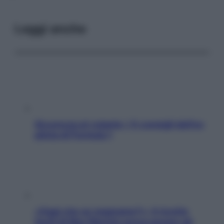
Leggi anche
Sicurezza al volante: i 5 consigli dell’ex
pilota di Formula 1
«Oggi che se magnamo?»: 4 ricette
facili di Max Mariola senza pesare gli