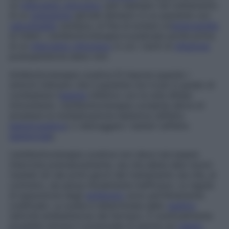
un
intervento chirurgico
(per esempio nel trattamento
di un
granuloma
apicale dentario in un paziente con
valvulopatia
cardiaca, al fine di evitare un’
endocardite
di Osler). L’antibioticoterapia è praticata anche prima
di un
intervento chirurgico
in cui i rischi di
infezione
postoperatoria siano noti.
Antibioticoterapia curativa
Si impone quando i
sintomi indicano che il paziente non è più in grado di
combattere l’
agente
infettivo con le sole difese
immunitarie. L’antibioticoterapia consente allora di
arrestare la moltiplicazione batterica (effetto
batteriostatico
) o distruggere i batteri (effetto
battericida
).
L’antibioticoterapia curativa non deve mai essere
interrotta prematuramente, sia che abbia dato buoni
risultati sin dai primi giorni del trattamento sia che, al
contrario, sia parsa inizialmente inefficace. Le regole
di assunzione degli
antibiotici
sono perfettamente
codificate. La scelta è determinata dallo
spettro
(attività antibatterica) del farmaco. È eventualmente
possibile stimare il potenziale di azione sul
ceppo