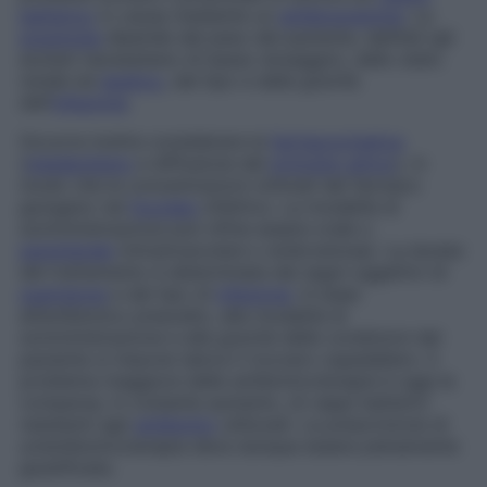
batterico
in causa mediante un
antibiogramma
. La
posologia
dipende dal peso del paziente, dall’età (gli
anziani necessitano di basso dosaggio), dallo stato
renale ed
epatico
, dal tipo e dalla gravità
dell’
infezione
.
Occorre inoltre considerare la
farmacocinetica
(
metabolismo
e diffusione del
principio attivo
), in
modo che le concentrazioni ottimali del farmaco
giungano nel
focolaio
infettivo. La modalità di
somministrazione può infine essere orale o
parenterale
(intramuscolare o endovenosa). La durata
del trattamento è determinata dai segni oggettivi di
guarigione
e dal tipo di
infezione
. In base
all’antibiotico prescelto, alla modalità di
somministrazione e alla gravità delle condizioni del
paziente si impone talora il ricovero ospedaliero. Il
problema maggiore delle antibioticoterapie è oggi la
comparsa, in costante aumento, di ceppi batterici
resistenti agli
antibiotici
utilizzati. La prescrizione di
un’antibioticoterapia deve dunque essere pienamente
giustificata.