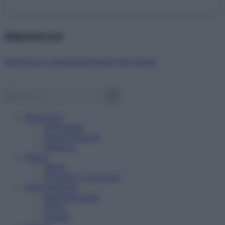
Abbonati ora!
Starbene ti regala benessere ogni mese!
Benessere
Psicologia
Rimedi naturali
Bellezza
Salute
News
Problemi e soluzioni
Alimentazione
Mangiare sano
Diete
Ricette