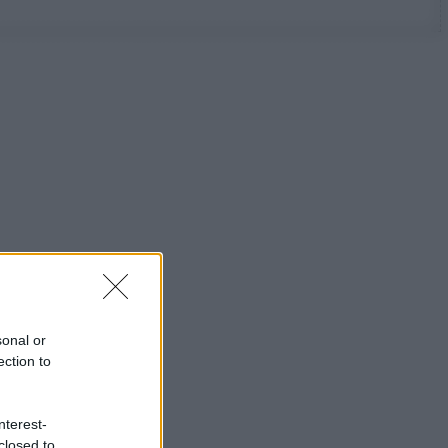
sonal or
ection to
nterest-
closed to