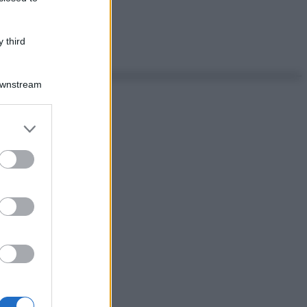
 third
Downstream
er and store
to grant or
ed purposes