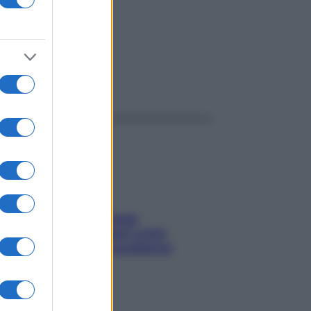
ggi anche
Capelli spezzati lungo
l’attaccatura? Scopri come
risolvere l’annoso problema