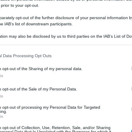
 prior to your opt-out.
rately opt-out of the further disclosure of your personal information by
he IAB’s list of downstream participants.
tion may also be disclosed by us to third parties on the IAB’s List of 
 that may further disclose it to other third parties.
 that this website/app uses one or more Google services and may gath
l Data Processing Opt Outs
including but not limited to your visit or usage behaviour. You may click 
 to Google and its third-party tags to use your data for below specifi
o opt-out of the Sharing of my personal data.
ogle consent section.
In
o opt-out of the Sale of my Personal Data.
In
to opt-out of processing my Personal Data for Targeted
ing.
In
o opt-out of Collection, Use, Retention, Sale, and/or Sharing
ersonal Data that Is Unrelated with the Purposes for which it