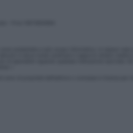
vata – P.Iva 13673600964
sono presentate a solo scopo informativo, in nessun caso p
devono in alcun modo sostituire il rapporto diretto medico-p
 di specialisti riguardo qualsiasi indicazione riportata. Se
aimer »
ticoli sono di proprietà dell’editore o concesse in licenza per 