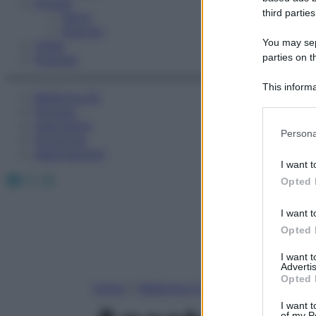
Fitness
third parties
Sport
Esercizi
You may sepa
Video
parties on t
Podcast
This informa
Medicina AZ
Participants
Farmaci
Calcolatori
Please note
Persona
Oroscopo
information 
Abbonamenti
deny consent
I want t
in below Go
Facebook
X
Instagram
Opted 
I want t
Opted 
I want 
Advertis
Opted 
Home
»
Medicina A-Z
I want t
of my P