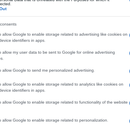
lected.
Out
consents
Le
o allow Google to enable storage related to advertising like cookies on
evice identifiers in apps.
ti preferite
o allow my user data to be sent to Google for online advertising
s.
to allow Google to send me personalized advertising.
o allow Google to enable storage related to analytics like cookies on
anestetici. In Italia è un medico specializzato in
evice identifiers in apps.
tesista può essere infermiere o tecnico invece di
nestesiologo). In Gran Bretagna, Sudafrica, Nuova
o allow Google to enable storage related to functionality of the website
ci possono somministrare gli anestetici. In Nuova
rati sia dall’anestesiologo sia dal medico generico
svolge a tempo parziale il ruolo di anestesista.
o allow Google to enable storage related to personalization.