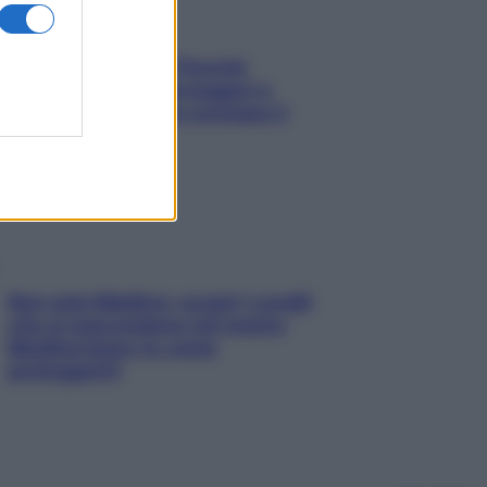
Fame dopo cena? Perché
succede e 6 snack leggeri e
appetitosi che non rovinano il
sonno
Non solo Maldive: scopri i coralli
che si nascondono nel nostro
Mediterraneo (e come
proteggerli)