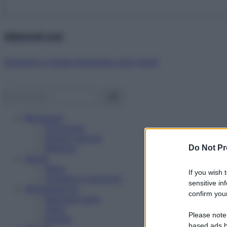
Abbonati ora!
Starbene ti regala benessere ogni mese!
Benessere
Psicologia
Rimedi naturali
Bellezza
Do Not Pr
Salute
News
If you wish 
Problemi e soluzioni
sensitive in
Alimentazione
confirm your
Mangiare sano
Diete
Please note
Ricette
based ads b