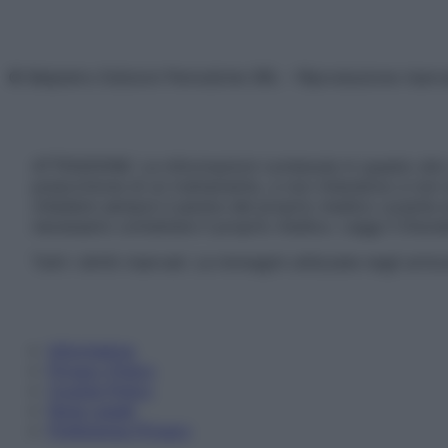
© Belpietro Edizioni Periodiche SRL – Riproduzione riser
ATTENZIONE: Le informazioni contenute in questo sito 
prescrizione di un trattamento, e non intendono e non 
chiedere sempre il parere del proprio medico curante e/o
necessario contattare il proprio medico. Leggi il Discl
Tutti i diritti riservati. Le immagini utilizzate negli ar
Informativa
Privacy Policy
Cookie Policy
Note Legali
Preferenze Privacy