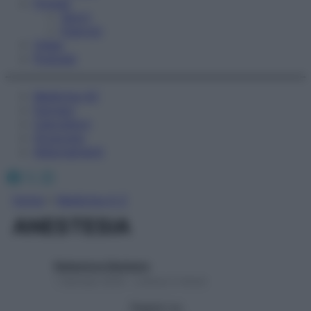
Fitness
Sport
Esercizi
Video
Podcast
Medicina AZ
Farmaci
Calcolatori
Oroscopo
Abbonamenti
Facebook
X
Instagram
Home
»
Medicina A-Z
ANESTESIA
Redazione Starbene
1 Gennaio 2025 – Lettura 2 minuti
Seguici su