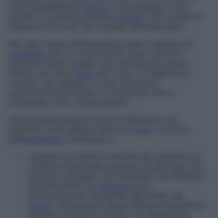
tipo l’insensibilità al
dolore
si accompagna a una
perdita di coscienza pilotata (
ipnosi
), che comporta
l’assenza di ricordo dei momenti dell’intervento.
Nel caso invece dell’anestesia locale si abolisce la
sensibilità
solo di una parte del corpo mentre il
paziente rimane sveglio; solo talvolta può essere
indotta una lieve
ipnosi
allo scopo di migliorare il
comfort, per esempio in caso di pazienti
particolarmente ansiosi o di interventi che si
prolungano oltre i tempi previsti.
Visita anestesiologica
Prima di effettuare una
anestesia viene sempre fatta una
visita
, da parte
dell’
anestesista
, finalizzata a:
valutare le condizioni cliniche del paziente, per
verificare l’eventuale presenza di patologie che
possono interagire con l’anestesia: per esempio i
pazienti affetti da
miastenia
sono
particolarmente suscettibili agli effetti del
curaro
, che possono essere talmente amplificati
(specie in termini di durata), da determinare