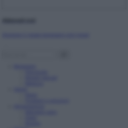
Abbonati ora!
Starbene ti regala benessere ogni mese!
Benessere
Psicologia
Rimedi naturali
Bellezza
Salute
News
Problemi e soluzioni
Alimentazione
Mangiare sano
Diete
Ricette