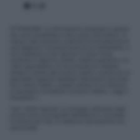
Facebook
X
Instagram
ATTENZIONE: Le informazioni contenute in questo
sito sono presentate a solo scopo informativo, in
nessun caso possono costituire la formulazione di
una diagnosi o la prescrizione di un trattamento, e
non intendono e non devono in alcun modo
sostituire il rapporto diretto medico-paziente o la
visita specialistica. Si raccomanda di chiedere
sempre il parere del proprio medico curante e/o di
specialisti riguardo qualsiasi indicazione riportata.
Se si hanno dubbi o quesiti sull’uso di un farmaco
è necessario contattare il proprio medico. Leggi il
Disclaimer »
Tutti i diritti riservati. Le immagini utilizzate negli
articoli sono di proprietà dell’editore o concesse
in licenza per l’uso. È vietata la riproduzione non
autorizzata.