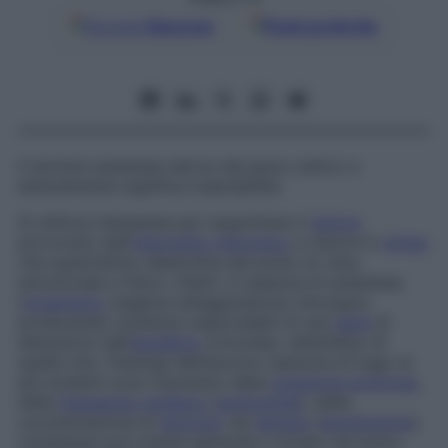
Google
Discover
Fonti preferite
Il termine
anestesia
deriva dal greco antico e
letteralmente significa
insensibilità
.
Si utilizza l’anestesia per sopprimere il
dolore
provocato dall’
intervento chirurgico
e ridurre lo
stress
che quest’ultimo determina dal punto di vista
emozionale e fisico: infatti, in assenza di anestesia,
l’
organismo
reagisce all’aggressione chirurgica
producendo sostanze responsabili di una
serie
di
alterazioni dell’
equilibrio
ormonale, nell’ambito di
quella che i fisiologi definiscono
reazione di fuga
: le
più evidenti sono l’aumento della
pressione arteriosa
,
della
frequenza cardiaca
(
tachicardia
), della
concentrazione di
glucosio
nel
sangue
(
iperglicemia
).
L’anestesia può essere generale o locale: nel primo