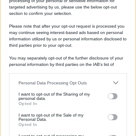
processing of your personal or sensitive information for
targeted advertising by us, please use the below opt-out
section to confirm your selection.
Please note that after your opt-out request is processed you
may continue seeing interest-based ads based on personal
information utilized by us or personal information disclosed to
third parties prior to your opt-out.
You may separately opt-out of the further disclosure of your
personal information by third parties on the IAB’s list of
downstream participants.
Personal Data Processing Opt Outs
This information may also be disclosed by us to third parties
on the IAB’s List of Downstream Participants that may further
I want to opt-out of the Sharing of my
disclose it to other third parties.
personal data.
Opted In
Please note that this website/app uses one or more Google
services and may gather and store information including but
I want to opt-out of the Sale of my
Personal Data.
not limited to your visit or usage behaviour. You may click to
Opted In
grant or deny consent to Google and its third-party tags to
use your data for below specified purposes in below Google