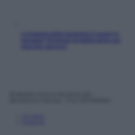
La trappola della dopamina ti segue in
spiaggia? Strategie di digital detox per
staccare davvero
© Belpietro Edizioni Periodiche SRL –
Riproduzione riservata – P.Iva 13673600964
Chi siamo
Pubblicità