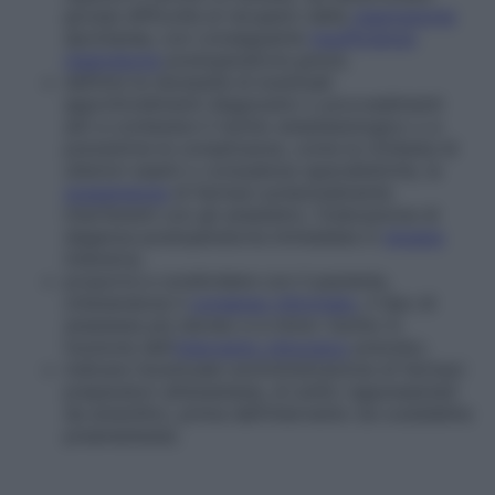
grosse difficoltà al recupero della
respirazione
spontanea, con conseguente
insufficienza
respiratoria
postoperatoria grave;
definire la necessità di eventuali
approfondimenti diagnostici o provvedimenti
atti a contenere il rischio anestesiologico o a
prevenirne le complicanze, come la richiesta di
ulteriori esami o consulenze specialistiche, la
sospensione
di farmaci potenzialmente
interferenti con gli anestetici, l’indicazione di
degenza postoperatoria immediata in
terapia
intensiva;
proporre e condividere con il paziente,
ottenendone il
consenso informato
, il tipo di
anestesia più idoneo e a minor rischio in
funzione dell’
intervento chirurgico
previsto;
indicare l’eventuale somministrazione di farmaci
preparatori all’anestesia, di solito rappresentati
da ansiolitici, prima dell’intervento (la cosiddetta
preanestesia
).