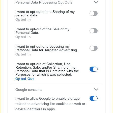
Personal Data Processing Opt Outs
This information may also be disclosed by us to third parties
on the IAB’s List of Downstream Participants that may further
I want to opt-out of the Sharing of my
disclose it to other third parties.
personal data.
Opted In
Please note that this website/app uses one or more Google
services and may gather and store information including but
I want to opt-out of the Sale of my
Personal Data.
not limited to your visit or usage behaviour. You may click to
Opted In
grant or deny consent to Google and its third-party tags to
use your data for below specified purposes in below Google
I want to opt-out of processing my
consent section.
Personal Data for Targeted Advertising.
Opted In
I want to opt-out of Collection, Use,
Retention, Sale, and/or Sharing of my
Personal Data that Is Unrelated with the
Purposes for which it was collected.
Opted Out
Google consents
I want to allow Google to enable storage
related to advertising like cookies on web or
device identifiers in apps.