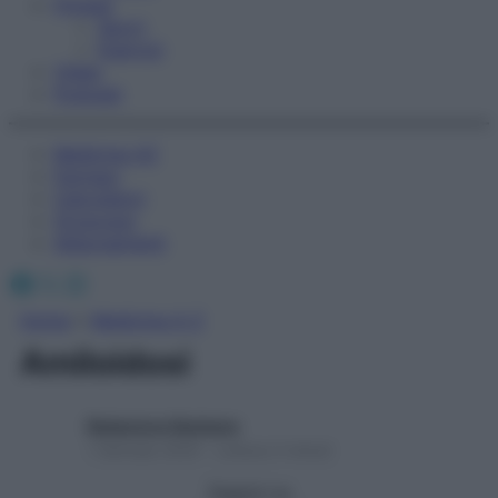
Fitness
Sport
Esercizi
Video
Podcast
Medicina AZ
Farmaci
Calcolatori
Oroscopo
Abbonamenti
Facebook
X
Instagram
Home
»
Medicina A-Z
Amiloidosi
Redazione Starbene
1 Gennaio 2025 – Lettura 3 minuti
Seguici su