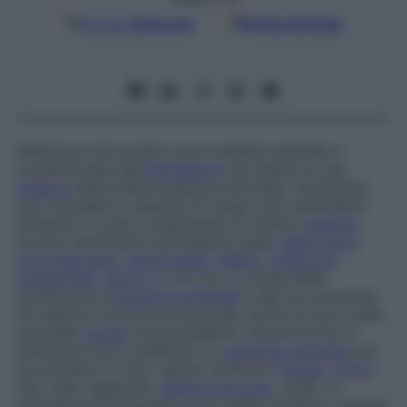
Google
Discover
Fonti preferite
Affezione nota anche come
malattia amiloide
e
caratterizzata dall’
infiltrazione
nei tessuti di una
materia
denominata
sostanza
amiloide. L’amiloidosi
può insorgere in assenza di cause note (amiloidosi
primaria) o come complicanza di un’altra
malattia
cronica (amiloidosi secondaria) quale
tubercolosi
,
bronchiectasia
,
osteomielite
,
lebbra
,
poliartrite
reumatoide
,
cancro
e così via. La causa della
produzione di
sostanza amiloide
e del suo accumulo
nei tessuti è ancora sconosciuta, anche se sono state
avanzate
ipotesi
immunologiche. Alcune forme di
amiloidosi sono ereditarie. La
sostanza amiloide
può
accumularsi in tutti i tessuti (polmoni,
fegato
,
cuore
,
reni, tubo digerente,
sistema nervoso
, cute). Le
amiloidosi più frequenti sono quelle cardiaca, cutanea