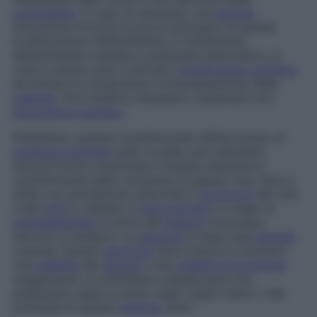
contrattilità
. In caso di necessità, una
biopsia
miocardica fornisce la prova istologica di questa
localizzazione dell’amiloidosi. Il trattamento
dell’amiloidosi cardiaca, puramente sintomatico, è
volto a tenere sotto controllo l’
insufficienza cardiaca
ed evitare le complicanze tromboemboliche della
malattia
. Può rendersi necessario impiantare uno
stimolatore cardiaco
.
Amiloidosi cutanea
Caratterizzata dall’accumulo di
sostanza amiloide
sotto la pelle, può assumere
diverse forme. L’amiloidosi cutanea sistemica è
caratterizzata dalla comparsa di papule rosa, lisce e
sode, non pruriginose, associate a
ecchimosi
del viso
e del
collo
e, spesso, a
macroglossia
e a segni di
interessamento
a carico del
tessuto
muscolare,
nervoso e cardiaco. La
diagnosi
si basa sulla
biopsia
cutanea. Questa
patologia
deve indurre a ricercare
una
malattia
del
sangue
o una
malattia immunitaria
soggiacente. Le amiloidosi cutanee pure non
presentano segni a carico degli organi interni. I tipi
principali di questa
malattia
sono: