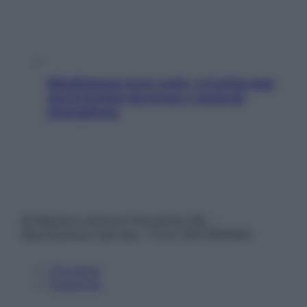
Mindfulness tra le vette: a Cortina due
giorni lontani da stress e ansia da
smartphone
© Belpietro Edizioni Periodiche SRL –
Riproduzione riservata – P.Iva 13673600964
Chi siamo
Pubblicità