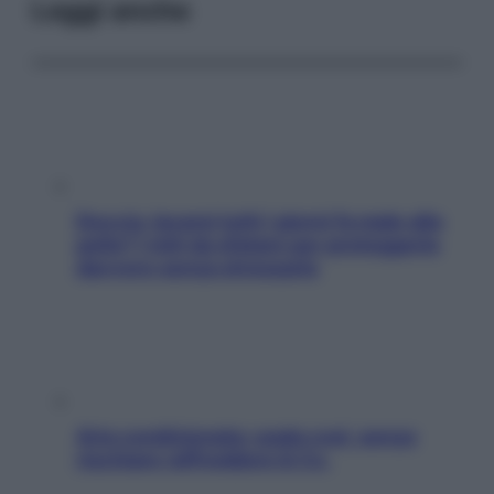
Leggi anche
Doccia, lavarsi tutti i giorni fa male alla
pelle? I miti da sfatare per proteggerla
davvero senza stressarla
Aria condizionata: usala così, senza
rischiare raffreddore & Co.