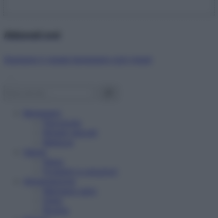
Abbonati ora!
Starbene ti regala benessere ogni mese!
Benessere
Psicologia
Rimedi naturali
Bellezza
Salute
News
Problemi e soluzioni
Alimentazione
Mangiare sano
Diete
Ricette