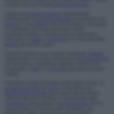
e renale. Più rara è quella
broncopolmonare
.
Amiloidosi
broncopolmonare
Caratterizzata
dall’accumulo di
sostanza amiloide
nei polmoni e nei
bronchi
, è una
malattia
rara che insorge in età adulta.
Si manifesta con noduli polmonari, lesioni
tracheobronchiali, e talvolta arriva a interessare i
linfonodi o la
pleura
. La
diagnosi
è confermata dalla
biopsia
dei tessuti colpiti.
Occorre in primo luogo trattare l’eventuale
malattia
soggiacente. In tal caso, l’amiloidosi
broncopolmonare
può arrestarsi o addirittura regredire. Nelle forme
localizzate, il
laser
e la
chirurgia
garantiscono buoni
risultati.
Amiloidosi cardiaca
Caratterizzata dall’accumulo di
sostanza amiloide
nel
cuore
, si manifesta con
insufficienza cardiaca
talora associata ad aritmia
(disturbi del ritmo cardiaco) e ad anomalie della
conduzione
intracardiaca. L’
ecocardiografia
mostra
l’ispessimento di tutte le pareti cardiache, una
dilatazione delle cavità e una riduzione della