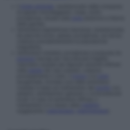
il
lichen amiloide
, caratterizzato dalla comparsa
di papule rotondeggianti, rosee, molto
pruriginose, situate sulla
zona
anteriore e interna
delle gambe;
l’amiloidosi pigmentosa maculosa, caratterizzata
da placche scure, spesso pruriginose, sul dorso;
colpisce prevalentemente la popolazione
magrebina;
l’amiloidosi nodulare, pruriginosa e purpurea (la
porpora
insorge per l’accresciuta fragilità
vascolare causata dai depositi amiloidi infiltrati
nella
parete
dei vasi cutanei), colpisce
principalmente il volto, il
tronco
e la
zona
anogenitale. Anche
la cura delle amiloidosi
cutanee si basa sul trattamento del
prurito
con
sedativi, antistaminici generali o corticosteroidi
locali. In caso di amiloidosi diffusa, il
trattamento è lo stesso della
malattia
soggiacente (
radioterapia
,
chemioterapia
).