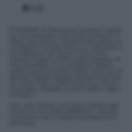
Facebook
X
Instagram
ATTENZIONE: Le informazioni contenute in questo
sito sono presentate a solo scopo informativo, in
nessun caso possono costituire la formulazione di
una diagnosi o la prescrizione di un trattamento, e
non intendono e non devono in alcun modo
sostituire il rapporto diretto medico-paziente o la
visita specialistica. Si raccomanda di chiedere
sempre il parere del proprio medico curante e/o di
specialisti riguardo qualsiasi indicazione riportata.
Se si hanno dubbi o quesiti sull’uso di un farmaco
è necessario contattare il proprio medico. Leggi il
Disclaimer »
Tutti i diritti riservati. Le immagini utilizzate negli
articoli sono di proprietà dell’editore o concesse
in licenza per l’uso. È vietata la riproduzione non
autorizzata.