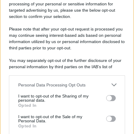
Privacy Policy
processing of your personal or sensitive information for
Cookie Policy
targeted advertising by us, please use the below opt-out
Note Legali
section to confirm your selection.
Preferenze Privacy
Please note that after your opt-out request is processed you
may continue seeing interest-based ads based on personal
information utilized by us or personal information disclosed to
third parties prior to your opt-out.
You may separately opt-out of the further disclosure of your
personal information by third parties on the IAB’s list of
downstream participants.
Personal Data Processing Opt Outs
This information may also be disclosed by us to third parties
on the IAB’s List of Downstream Participants that may further
I want to opt-out of the Sharing of my
disclose it to other third parties.
personal data.
Opted In
Please note that this website/app uses one or more Google
services and may gather and store information including but
I want to opt-out of the Sale of my
Personal Data.
not limited to your visit or usage behaviour. You may click to
Opted In
grant or deny consent to Google and its third-party tags to
use your data for below specified purposes in below Google