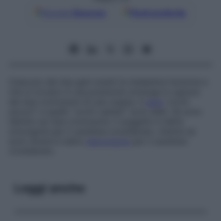
Google
Discover
Fonti preferite
Ciascuno dei due geni aventi la medesima funzione e
che si trovano in una posizione omologa in ognuno
dei due cromosomi di una coppia. Il
gene
“occhi
azzurri” e quello “occhi castani” sono alleli. Se sono
identici sui due cromosomi, il soggetto è detto
omozigote
per il carattere considerato, mentre se
sono diversi è detto
eterozigote
per il carattere
considerato.
Leggi anche