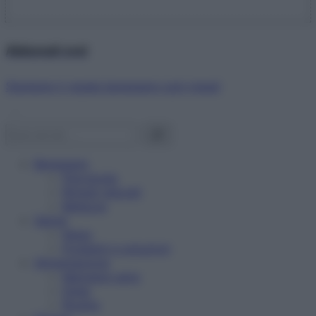
Abbonati ora!
Starbene ti regala benessere ogni mese!
Benessere
Psicologia
Rimedi naturali
Bellezza
Salute
News
Problemi e soluzioni
Alimentazione
Mangiare sano
Diete
Ricette