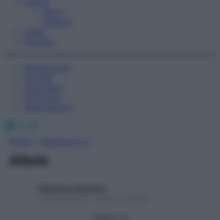
Fitness
Sport
Esercizi
Video
Podcast
Medicina AZ
Farmaci
Calcolatori
Oroscopo
Abbonamenti
Facebook
X
Instagram
Home
»
Medicina A-Z
Allele
Redazione Starbene
1 Gennaio 2025 – Lettura 1 minuto
Seguici su