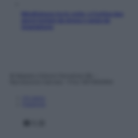
Mindfulness tra le vette: a Cortina due
giorni lontani da stress e ansia da
smartphone
© Belpietro Edizioni Periodiche SRL –
Riproduzione riservata – P.Iva 13673600964
Chi siamo
Pubblicità
Facebook
X
Instagram