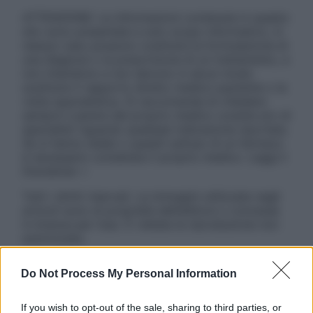
ATTENZIONE: Le informazioni contenute in questo
sito sono presentate a solo scopo informativo, in
nessun caso possono costituire la formulazione di
una diagnosi o la prescrizione di un trattamento, e
non intendono e non devono in alcun modo
sostituire il rapporto diretto medico-paziente o la
visita specialistica. Si raccomanda di chiedere
sempre il parere del proprio medico curante e/o di
specialisti riguardo qualsiasi indicazione riportata.
Se si hanno dubbi o quesiti sull’uso di un farmaco
è necessario contattare il proprio medico. Leggi il
Disclaimer »
Tutti i diritti riservati. Le immagini utilizzate negli
articoli sono di proprietà dell’editore o concesse
in licenza per l’uso. È vietata la riproduzione non
autorizzata.
Do Not Process My Personal Information
Informativa
If you wish to opt-out of the sale, sharing to third parties, or