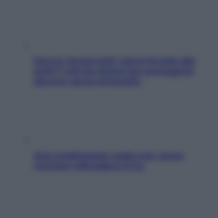
Doccia, lavarsi tutti i giorni fa male alla
pelle? I miti da sfatare per proteggerla
davvero senza stressarla
Aria condizionata: usala così, senza
rischiare raffreddore & Co.