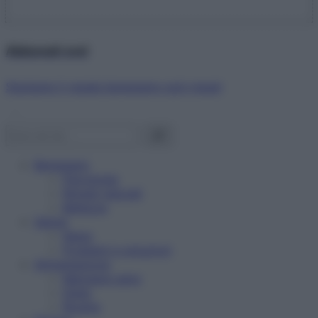
Abbonati ora!
Starbene ti regala benessere ogni mese!
Benessere
Psicologia
Rimedi naturali
Bellezza
Salute
News
Problemi e soluzioni
Alimentazione
Mangiare sano
Diete
Ricette