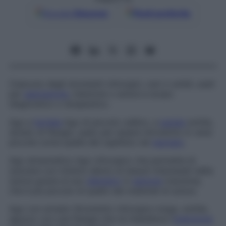
Google
Discover
Fonti preferite
Ciascuno degli strumenti chirurgici, cavi o solidi, usati
per
aspirazione
, iniezione o sutura a scopo
diagnostico o terapeutico.
Ago a
farfalla
Ago di piccolo calibro, a
parete
sottile,
dotato di flangia, usato per essere introdotto in vene
piccole come quelle del capillizio nel
neonato
.
Ago atraumatico
Ago chirurgico che permette di
suturare con minimo danno ai tessuti interessati dalla
sutura grazie al suo
diametro
in
sezione
trasversa,
che è più piccolo di quello dei materiali di sutura.
Ago con arresto
Strumento chirurgico lungo, sottile,
aguzzo con una flangia che ne impedisce l’
inserzione