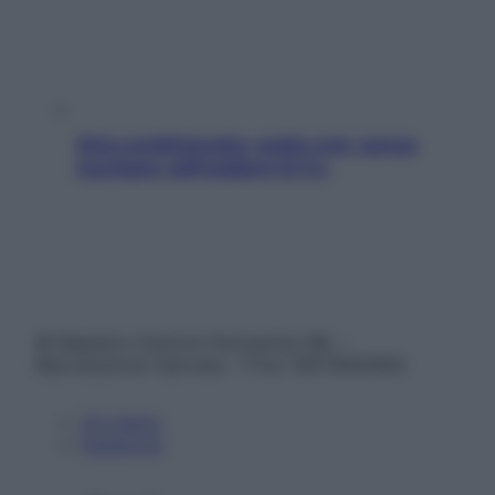
Aria condizionata: usala così, senza
rischiare raffreddore & Co.
© Belpietro Edizioni Periodiche SRL –
Riproduzione riservata – P.Iva 13673600964
Chi siamo
Pubblicità