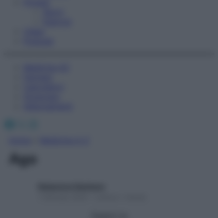
Fitness
Sport
Esercizi
Video
Podcast
Medicina AZ
Farmaci
Calcolatori
Oroscopo
Abbonamenti
Facebook
X
Instagram
Home
»
Medicina A-Z
Ago
Redazione Starbene
1 Gennaio 2025 – Lettura 1 minuto
Seguici su