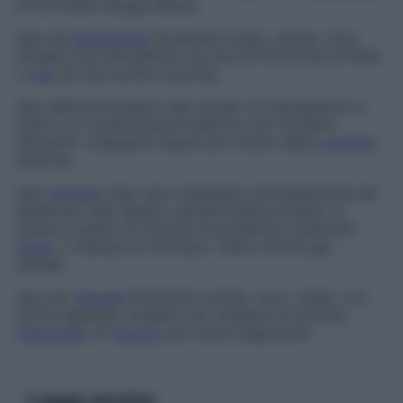
al di là della flangia stessa.
Ago da
aspirazione
Strumento lungo, sottile, cavo,
studiato per permettere una sicura rimozione di fluidi
o
gas
da una cavità corporea.
Ago elettrochirurgico
Ago dotato di impugnatura e
unito a un cauterizzatore elettrico per incidere,
demolire, coagulare tessuti per mezzo della
corrente
elettrica.
Ago
lombare
Ago cavo impiegato principalmente per
penetrare nello spazio spinale subaracnoideo: lo
scopo è quello di misurare la pressione, prelevare
liquor
o iniettare un farmaco. Detto anche ago
spinale.
Ago per
biopsia
Strumento sottile, cavo, lungo, con
punta tagliente, studiato per ottenere un piccolo
frammento
di
tessuto
per scopi diagnostici.
Leggi anche