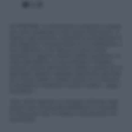
Facebook
X
Instagram
ATTENZIONE: Le informazioni contenute in questo
sito sono presentate a solo scopo informativo, in
nessun caso possono costituire la formulazione di
una diagnosi o la prescrizione di un trattamento, e
non intendono e non devono in alcun modo
sostituire il rapporto diretto medico-paziente o la
visita specialistica. Si raccomanda di chiedere
sempre il parere del proprio medico curante e/o di
specialisti riguardo qualsiasi indicazione riportata.
Se si hanno dubbi o quesiti sull’uso di un farmaco
è necessario contattare il proprio medico. Leggi il
Disclaimer »
Tutti i diritti riservati. Le immagini utilizzate negli
articoli sono di proprietà dell’editore o concesse
in licenza per l’uso. È vietata la riproduzione non
autorizzata.