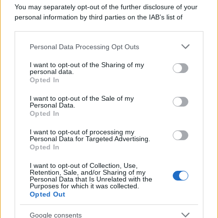
You may separately opt-out of the further disclosure of your
personal information by third parties on the IAB’s list of
downstream participants.
Personal Data Processing Opt Outs
This information may also be disclosed by us to third parties
on the IAB’s List of Downstream Participants that may further
I want to opt-out of the Sharing of my
disclose it to other third parties.
personal data.
Opted In
Please note that this website/app uses one or more Google
services and may gather and store information including but
I want to opt-out of the Sale of my
Personal Data.
not limited to your visit or usage behaviour. You may click to
Opted In
grant or deny consent to Google and its third-party tags to
use your data for below specified purposes in below Google
I want to opt-out of processing my
consent section.
Personal Data for Targeted Advertising.
Opted In
I want to opt-out of Collection, Use,
Retention, Sale, and/or Sharing of my
Personal Data that Is Unrelated with the
Purposes for which it was collected.
Opted Out
Google consents