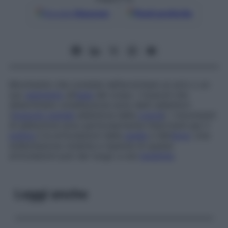
Google
Discover
Fonti preferite
Movimento che consiste nell’avvicinare un arto o un
suo
segmento
all’
asse
del corpo. I muscoli che
determinano un’adduzione sono detti
adduttori
(
muscolo grande
adduttore della
coscia
). I movimenti
di adduzione sono particolarmente importanti per il
pollice
e le articolazioni della
spalla
e dell’
anca
. Una
sollecitazione violenta e ripetuta di queste
articolazioni può dar luogo a una
tendinite
.
Leggi anche