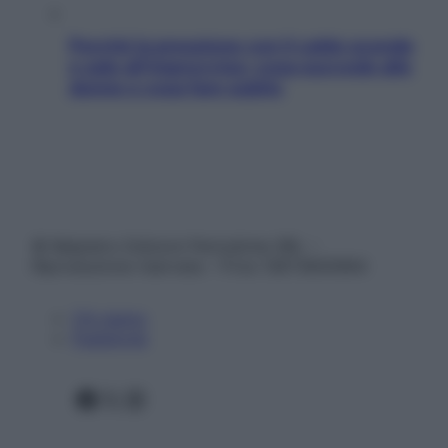
Perché la pressione con il caldo scende
e sale all’improvviso: cosa succede alle
donne e cosa fare subito
© Belpietro Edizioni Periodiche SRL –
Riproduzione riservata – P.Iva 13673600964
Chi siamo
Pubblicità
Facebook
X
Instagram