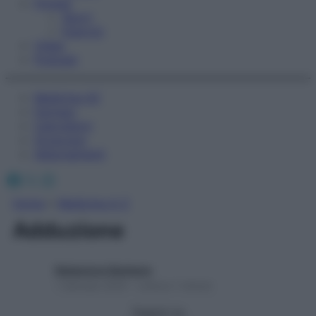
Fitness
Sport
Esercizi
Video
Podcast
Medicina AZ
Farmaci
Calcolatori
Oroscopo
Abbonamenti
Facebook
X
Instagram
Home
»
Medicina A-Z
Adduzione
Redazione Starbene
1 Gennaio 2025 – Lettura 1 minuto
Seguici su