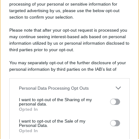
Privacy Policy
processing of your personal or sensitive information for
Cookie Policy
targeted advertising by us, please use the below opt-out
Note Legali
section to confirm your selection.
Preferenze Privacy
Please note that after your opt-out request is processed you
may continue seeing interest-based ads based on personal
information utilized by us or personal information disclosed to
third parties prior to your opt-out.
You may separately opt-out of the further disclosure of your
personal information by third parties on the IAB’s list of
downstream participants.
Personal Data Processing Opt Outs
This information may also be disclosed by us to third parties
on the IAB’s List of Downstream Participants that may further
I want to opt-out of the Sharing of my
disclose it to other third parties.
personal data.
Opted In
Please note that this website/app uses one or more Google
services and may gather and store information including but
I want to opt-out of the Sale of my
Personal Data.
not limited to your visit or usage behaviour. You may click to
Opted In
grant or deny consent to Google and its third-party tags to
use your data for below specified purposes in below Google