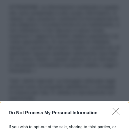
ATTENZIONE: Le informazioni contenute in questo
sito sono presentate a solo scopo informativo, in
nessun caso possono costituire la formulazione di
una diagnosi o la prescrizione di un trattamento, e
non intendono e non devono in alcun modo
sostituire il rapporto diretto medico-paziente o la
visita specialistica. Si raccomanda di chiedere
sempre il parere del proprio medico curante e/o di
specialisti riguardo qualsiasi indicazione riportata.
Se si hanno dubbi o quesiti sull’uso di un farmaco
è necessario contattare il proprio medico. Leggi il
Disclaimer »
Tutti i diritti riservati. Le immagini utilizzate negli
articoli sono di proprietà dell’editore o concesse
in licenza per l’uso. È vietata la riproduzione non
autorizzata.
Do Not Process My Personal Information
Informativa
If you wish to opt-out of the sale, sharing to third parties, or