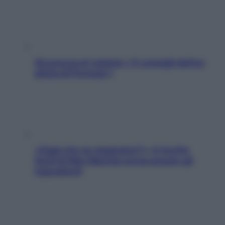
Sicurezza al volante: i 5 consigli dell’ex
pilota di Formula 1
«Oggi che se magnamo?»: 4 ricette
facili di Max Mariola senza pesare gli
ingredienti