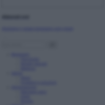
Abbonati ora!
Starbene ti regala benessere ogni mese!
Benessere
Psicologia
Rimedi naturali
Bellezza
Salute
News
Problemi e soluzioni
Alimentazione
Mangiare sano
Diete
Ricette