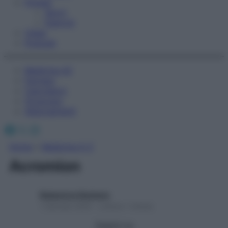
Fitness
Sport
Esercizi
Video
Podcast
Medicina AZ
Farmaci
Calcolatori
Oroscopo
Abbonamenti
Facebook
X
Instagram
Home
»
Medicina A-Z
Acromion
Redazione Starbene
1 Gennaio 2025 – Lettura 1 minuto
Seguici su