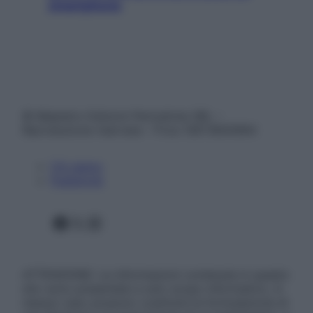
smartphone
© Belpietro Edizioni Periodiche SRL –
Riproduzione riservata – P.Iva 13673600964
Chi siamo
Pubblicità
Facebook
X
Instagram
ATTENZIONE: Le informazioni contenute in questo
sito sono presentate a solo scopo informativo, in
nessun caso possono costituire la formulazione di