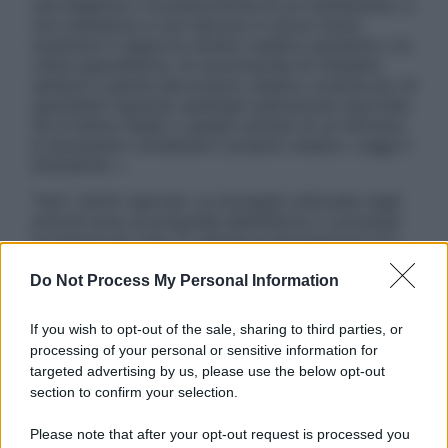
una diagnosi o la prescrizione di un trattamento, e
non intendono e non devono in alcun modo
sostituire il rapporto diretto medico-paziente o la
visita specialistica. Si raccomanda di chiedere
sempre il parere del proprio medico curante e/o di
specialisti riguardo qualsiasi indicazione riportata.
Se si hanno dubbi o quesiti sull’uso di un farmaco
è necessario contattare il proprio medico. Leggi il
Disclaimer »
Tutti i diritti riservati. Le immagini utilizzate negli
articoli sono di proprietà dell’editore o concesse
in licenza per l’uso. È vietata la riproduzione non
autorizzata.
Do Not Process My Personal Information
If you wish to opt-out of the sale, sharing to third parties, or
Informativa
processing of your personal or sensitive information for
Privacy Policy
targeted advertising by us, please use the below opt-out
Cookie Policy
section to confirm your selection.
Note Legali
Preferenze Privacy
Please note that after your opt-out request is processed you