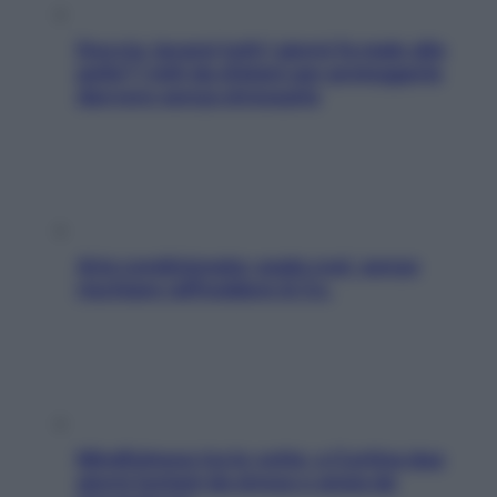
Doccia, lavarsi tutti i giorni fa male alla
pelle? I miti da sfatare per proteggerla
davvero senza stressarla
Aria condizionata: usala così, senza
rischiare raffreddore & Co.
Mindfulness tra le vette: a Cortina due
giorni lontani da stress e ansia da