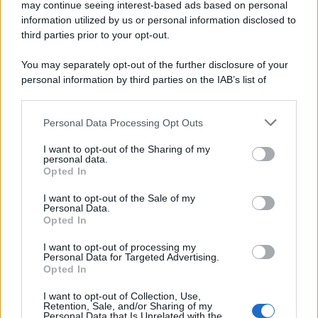
may continue seeing interest-based ads based on personal
information utilized by us or personal information disclosed to
third parties prior to your opt-out.
You may separately opt-out of the further disclosure of your
personal information by third parties on the IAB’s list of
downstream participants.
Personal Data Processing Opt Outs
This information may also be disclosed by us to third parties
on the IAB’s List of Downstream Participants that may further
I want to opt-out of the Sharing of my
disclose it to other third parties.
personal data.
Opted In
Please note that this website/app uses one or more Google
services and may gather and store information including but
I want to opt-out of the Sale of my
Personal Data.
not limited to your visit or usage behaviour. You may click to
Opted In
grant or deny consent to Google and its third-party tags to
use your data for below specified purposes in below Google
I want to opt-out of processing my
consent section.
Personal Data for Targeted Advertising.
Opted In
I want to opt-out of Collection, Use,
Retention, Sale, and/or Sharing of my
Personal Data that Is Unrelated with the