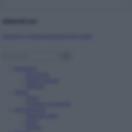
Abbonati ora!
Starbene ti regala benessere ogni mese!
Benessere
Psicologia
Rimedi naturali
Bellezza
Salute
News
Problemi e soluzioni
Alimentazione
Mangiare sano
Diete
Ricette