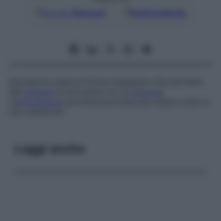
Google
Discover
Fonti preferite
Sporgenza ossea di forma triangolare che permette
alla
scapola
di articolarsi con la
clavicola
.
L’
articolazione
acromioclavicolare può essere sede di
una lussazione.
Leggi anche