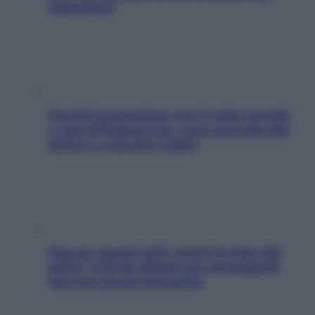
ingredienti
Perché la pressione con il caldo scende
e sale all’improvviso: cosa succede alle
donne e cosa fare subito
Doccia, lavarsi tutti i giorni fa male alla
pelle? I miti da sfatare per proteggerla
davvero senza stressarla