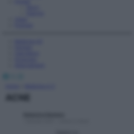
Fitness
Sport
Esercizi
Video
Podcast
Medicina AZ
Farmaci
Calcolatori
Oroscopo
Abbonamenti
Facebook
X
Instagram
Home
»
Medicina A-Z
ACNE
Redazione Starbene
1 Gennaio 2025 – Lettura 2 minuti
Seguici su