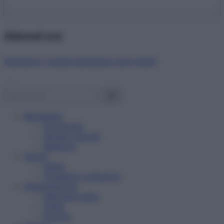
Abbonati ora!
Starbene ti regala benessere ogni mese!
Benessere
Psicologia
Rimedi naturali
Bellezza
Salute
News
Problemi e soluzioni
Alimentazione
Mangiare sano
Diete
Ricette