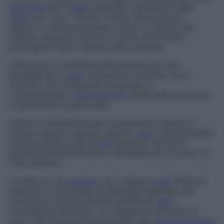
patologia
per il
sesso
maschile, soprattutto nella
fascia
tra i 16 e i 18 anni. Inoltre, sono proprio i
ragazzi a venire più spesso colpiti in maniera più
intensa, andando incontro a forme di acne più
prolungate e gravi rispetto alle coetanee.
L’affezione si manifesta abitualmente sul viso,
prediligendo il
naso
, le guance e la fronte, ma è
tutt’altro che infrequente osservare un
contemporaneo
interessamento
della pelle del dorso,
in particolare la parte alta.
L’acne si caratterizza per la presenza di lesioni di
diverso aspetto (papule, pustole,
cisti
), talvolta anche
con accumulo locale di
pus
(ascessi) che sono
particolarmente dolorosi e deturpanti da un punto di
vista estetico.
Si tratta di una
malattia
che colpisce l’
unità
follicolo-
sebacea, in particolare le ghiandole sebacee che
producono una più elevata quantità di
sebo
(cosiddetta
seborrea
), con maggiore ritenzione di
esso e del materiale proveniente dalla
desquamazione