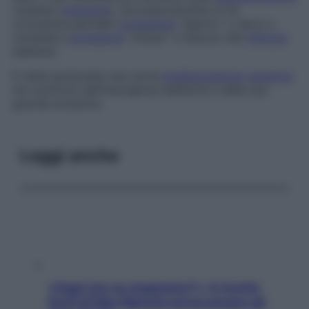
cutanea (
cheratina
). Successivamente si ha
occlusione parziale (
comedone
“aperto” o nero) o
completa (
comedone
“chiuso” o bianco) del
follicolo
sebaceo.
È stata ipotizzata una certa
predisposizione
genetica
nei confronti dell’insorgenza dell’acne e della sua
gravità evolutiva.
Leggi anche
«Oggi che se magnamo?»: 4 ricette
facili di Max Mariola senza pesare gli