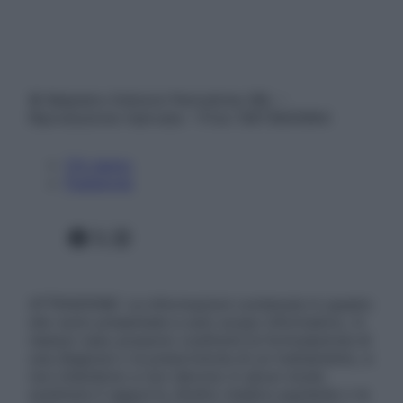
© Belpietro Edizioni Periodiche SRL –
Riproduzione riservata – P.Iva 13673600964
Chi siamo
Pubblicità
Facebook
X
Instagram
ATTENZIONE: Le informazioni contenute in questo
sito sono presentate a solo scopo informativo, in
nessun caso possono costituire la formulazione di
una diagnosi o la prescrizione di un trattamento, e
non intendono e non devono in alcun modo
sostituire il rapporto diretto medico-paziente o la