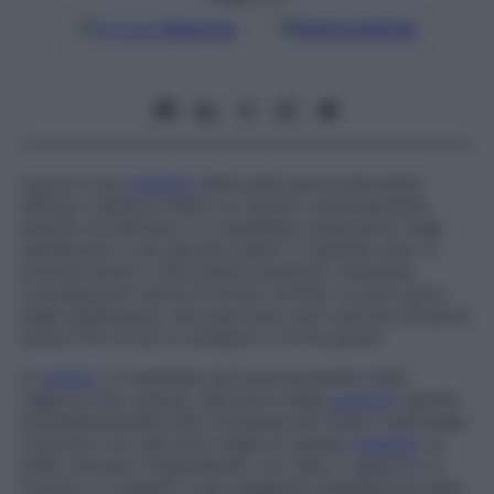
Google
Discover
Fonti preferite
L’acne è una
malattia
della pelle particolarmente
diffusa: colpisce infatti un numero estremamente
elevato di individui e si manifesta soprattutto negli
adolescenti e nei giovani adulti; in qualche caso si
protrae anche in età adulta avanzata. Interessa,
considerando anche le forme minime, la gran parte
degli adolescenti, dei quali però solo una piccolissima
quota (5% circa) la sviluppa in forma grave.
In
genere
, si manifesta più precocemente nelle
ragazze che, spesso, già prima della
pubertà
(quindi
precedentemente alla comparsa del flusso mestruale)
mostrano uno dei primi segni di questa
malattia
: la
pelle untuosa. Progredendo con l’età, il rapporto si
inverte e si assiste a una maggiore predilezione della