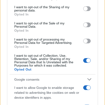
on the IAB’s List of Downstream Participants that may further
I want to opt-out of the Sharing of my
disclose it to other third parties.
personal data.
Opted In
Please note that this website/app uses one or more Google
services and may gather and store information including but
I want to opt-out of the Sale of my
Personal Data.
not limited to your visit or usage behaviour. You may click to
Opted In
grant or deny consent to Google and its third-party tags to
use your data for below specified purposes in below Google
I want to opt-out of processing my
consent section.
Personal Data for Targeted Advertising.
Opted In
I want to opt-out of Collection, Use,
Retention, Sale, and/or Sharing of my
Personal Data that Is Unrelated with the
Purposes for which it was collected.
Opted Out
Google consents
I want to allow Google to enable storage
related to advertising like cookies on web or
device identifiers in apps.