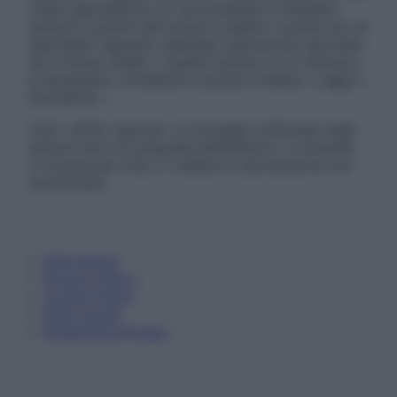
visita specialistica. Si raccomanda di chiedere
sempre il parere del proprio medico curante e/o di
specialisti riguardo qualsiasi indicazione riportata.
Se si hanno dubbi o quesiti sull’uso di un farmaco
è necessario contattare il proprio medico. Leggi il
Disclaimer »
Tutti i diritti riservati. Le immagini utilizzate negli
articoli sono di proprietà dell’editore o concesse
in licenza per l’uso. È vietata la riproduzione non
autorizzata.
Informativa
Privacy Policy
Cookie Policy
Note Legali
Preferenze Privacy