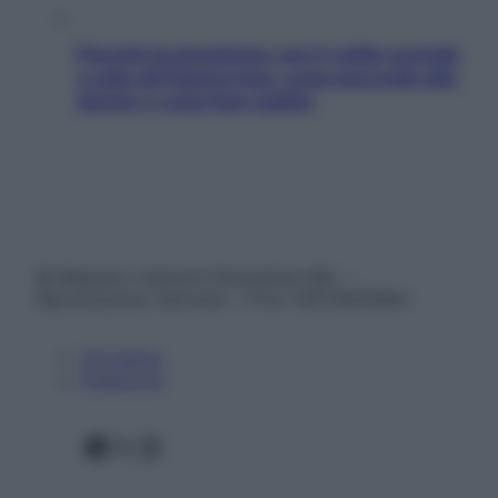
Perché la pressione con il caldo scende
e sale all’improvviso: cosa succede alle
donne e cosa fare subito
© Belpietro Edizioni Periodiche SRL –
Riproduzione riservata – P.Iva 13673600964
Chi siamo
Pubblicità
Facebook
X
Instagram