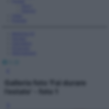
Fitness
Sport
Esercizi
Video
Podcast
Medicina AZ
Farmaci
Calcolatori
Oroscopo
Abbonamenti
Facebook
X
Instagram
Galleria foto 'Fai durare
l’estate' - foto 1