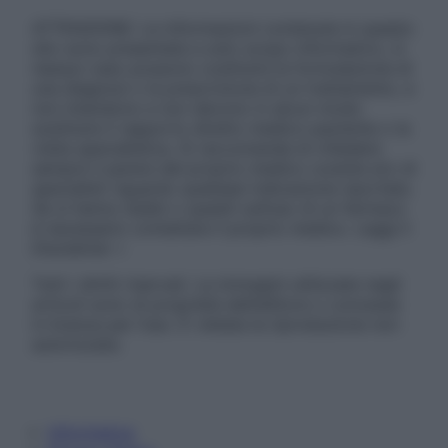
ATTENZIONE: Le informazioni contenute in questo
sito sono presentate a solo scopo informativo, in
nessun caso possono costituire la formulazione di
una diagnosi o la prescrizione di un trattamento, e
non intendono e non devono in alcun modo
sostituire il rapporto diretto medico-paziente o la
visita specialistica. Si raccomanda di chiedere
sempre il parere del proprio medico curante e/o di
specialisti riguardo qualsiasi indicazione riportata.
Se si hanno dubbi o quesiti sull’uso di un farmaco
è necessario contattare il proprio medico. Leggi il
Disclaimer »
Tutti i diritti riservati. Le immagini utilizzate negli
articoli sono di proprietà dell’editore o concesse
in licenza per l’uso. È vietata la riproduzione non
autorizzata.
Informativa