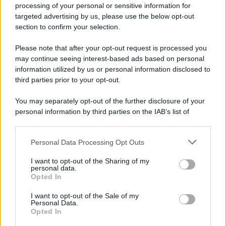
processing of your personal or sensitive information for
targeted advertising by us, please use the below opt-out
section to confirm your selection.
Please note that after your opt-out request is processed you
may continue seeing interest-based ads based on personal
information utilized by us or personal information disclosed to
third parties prior to your opt-out.
You may separately opt-out of the further disclosure of your
personal information by third parties on the IAB’s list of
downstream participants.
Personal Data Processing Opt Outs
This information may also be disclosed by us to third parties
on the IAB’s List of Downstream Participants that may further
I want to opt-out of the Sharing of my
disclose it to other third parties.
personal data.
Opted In
Please note that this website/app uses one or more Google
services and may gather and store information including but
I want to opt-out of the Sale of my
Personal Data.
not limited to your visit or usage behaviour. You may click to
Opted In
grant or deny consent to Google and its third-party tags to
use your data for below specified purposes in below Google