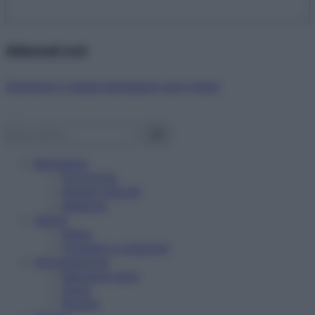
Abbonati ora!
Starbene ti regala benessere ogni mese!
Benessere
Psicologia
Rimedi naturali
Bellezza
Salute
News
Problemi e soluzioni
Alimentazione
Mangiare sano
Diete
Ricette