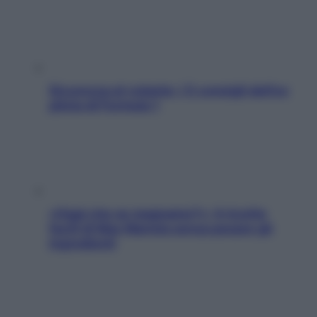
Sicurezza al volante: i 5 consigli dell’ex
pilota di Formula 1
«Oggi che se magnamo?»: 4 ricette
facili di Max Mariola senza pesare gli
ingredienti