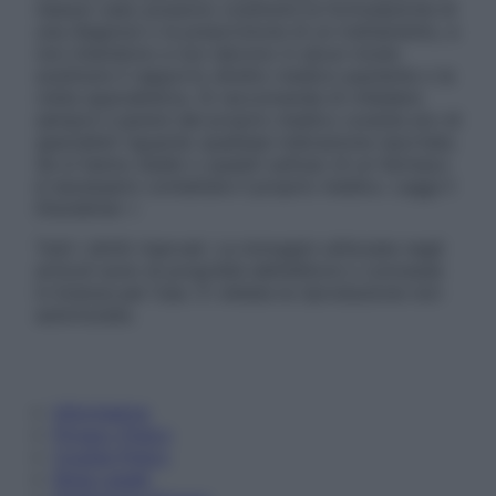
nessun caso possono costituire la formulazione di
una diagnosi o la prescrizione di un trattamento, e
non intendono e non devono in alcun modo
sostituire il rapporto diretto medico-paziente o la
visita specialistica. Si raccomanda di chiedere
sempre il parere del proprio medico curante e/o di
specialisti riguardo qualsiasi indicazione riportata.
Se si hanno dubbi o quesiti sull’uso di un farmaco
è necessario contattare il proprio medico. Leggi il
Disclaimer »
Tutti i diritti riservati. Le immagini utilizzate negli
articoli sono di proprietà dell’editore o concesse
in licenza per l’uso. È vietata la riproduzione non
autorizzata.
Informativa
Privacy Policy
Cookie Policy
Note Legali