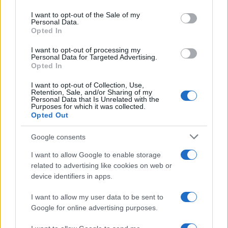
Please note that this website/app uses one or more Google
services and may gather and store information including but
I want to opt-out of the Sale of my
Personal Data.
not limited to your visit or usage behaviour. You may click to
Opted In
grant or deny consent to Google and its third-party tags to
use your data for below specified purposes in below Google
I want to opt-out of processing my
consent section.
Personal Data for Targeted Advertising.
Opted In
I want to opt-out of Collection, Use,
Retention, Sale, and/or Sharing of my
Personal Data that Is Unrelated with the
Purposes for which it was collected.
Opted Out
Google consents
I want to allow Google to enable storage
related to advertising like cookies on web or
device identifiers in apps.
I want to allow my user data to be sent to
Google for online advertising purposes.