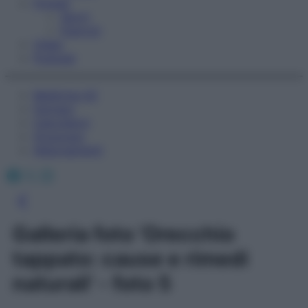
Fitness
Sport
Esercizi
Video
Podcast
Medicina AZ
Farmaci
Calcolatori
Oroscopo
Abbonamenti
Facebook
X
Instagram
Galleria foto 'Orecchio
tappato: cause e rimedi
naturali' - foto 5