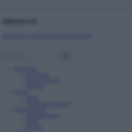
Abbonati ora!
Starbene ti regala benessere ogni mese!
Benessere
Psicologia
Rimedi naturali
Bellezza
Salute
News
Problemi e soluzioni
Alimentazione
Mangiare sano
Diete
Ricette