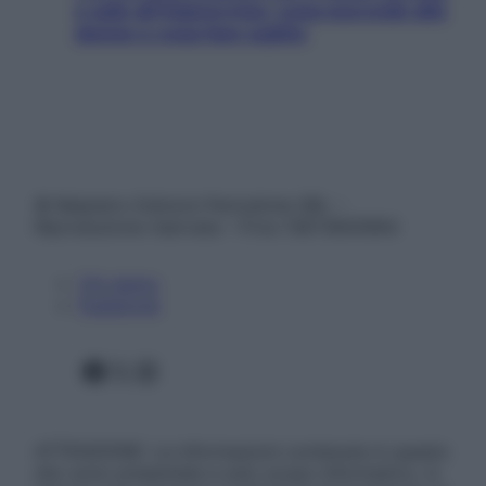
e sale all’improvviso: cosa succede alle
donne e cosa fare subito
© Belpietro Edizioni Periodiche SRL –
Riproduzione riservata – P.Iva 13673600964
Chi siamo
Pubblicità
Facebook
X
Instagram
ATTENZIONE: Le informazioni contenute in questo
sito sono presentate a solo scopo informativo, in