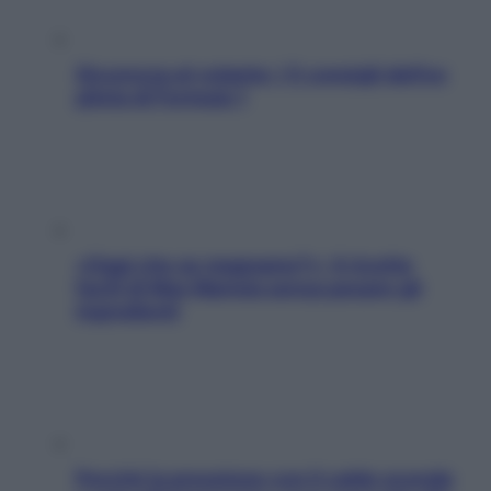
Sicurezza al volante: i 5 consigli dell’ex
pilota di Formula 1
«Oggi che se magnamo?»: 4 ricette
facili di Max Mariola senza pesare gli
ingredienti
Perché la pressione con il caldo scende