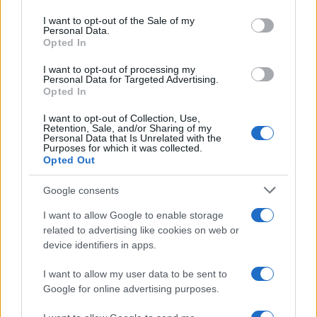
Please note that this website/app uses one or more Google
services and may gather and store information including but
I want to opt-out of the Sale of my
Personal Data.
not limited to your visit or usage behaviour. You may click to
Opted In
grant or deny consent to Google and its third-party tags to
use your data for below specified purposes in below Google
I want to opt-out of processing my
consent section.
Personal Data for Targeted Advertising.
Opted In
I want to opt-out of Collection, Use,
Retention, Sale, and/or Sharing of my
Personal Data that Is Unrelated with the
Purposes for which it was collected.
Opted Out
Google consents
I want to allow Google to enable storage
related to advertising like cookies on web or
device identifiers in apps.
I want to allow my user data to be sent to
Google for online advertising purposes.