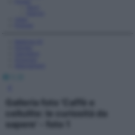
Fitness
Sport
Esercizi
Video
Podcast
Medicina AZ
Farmaci
Calcolatori
Oroscopo
Abbonamenti
Facebook
X
Instagram
Galleria foto 'Caffè e
cellulite: le curiosità da
sapere' - foto 1