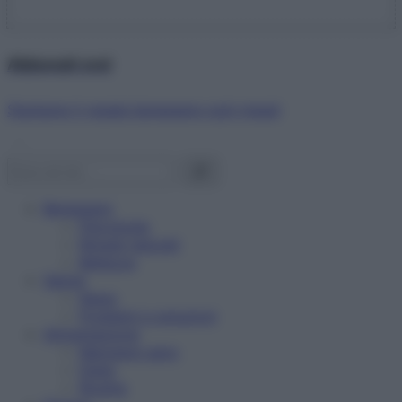
Abbonati ora!
Starbene ti regala benessere ogni mese!
Benessere
Psicologia
Rimedi naturali
Bellezza
Salute
News
Problemi e soluzioni
Alimentazione
Mangiare sano
Diete
Ricette