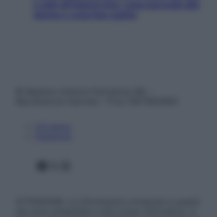
e sale all’improvviso: cosa succede alle
donne e cosa fare subito
© Belpietro Edizioni Periodiche SRL –
Riproduzione riservata – P.Iva 13673600964
Chi siamo
Pubblicità
Facebook
X
Instagram
ATTENZIONE: Le informazioni contenute in questo
sito sono presentate a solo scopo informativo, in