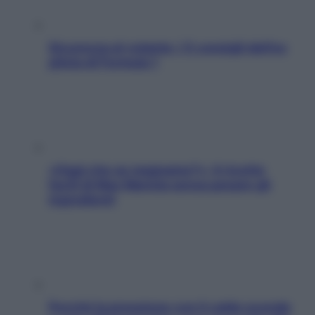
Sicurezza al volante: i 5 consigli dell’ex
pilota di Formula 1
«Oggi che se magnamo?»: 4 ricette
facili di Max Mariola senza pesare gli
ingredienti
Perché la pressione con il caldo scende