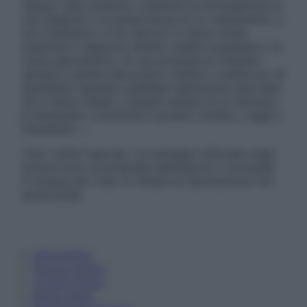
nessun caso possono costituire la formulazione di
una diagnosi o la prescrizione di un trattamento, e
non intendono e non devono in alcun modo
sostituire il rapporto diretto medico-paziente o la
visita specialistica. Si raccomanda di chiedere
sempre il parere del proprio medico curante e/o di
specialisti riguardo qualsiasi indicazione riportata.
Se si hanno dubbi o quesiti sull’uso di un farmaco
è necessario contattare il proprio medico. Leggi il
Disclaimer »
Tutti i diritti riservati. Le immagini utilizzate negli
articoli sono di proprietà dell’editore o concesse
in licenza per l’uso. È vietata la riproduzione non
autorizzata.
Informativa
Privacy Policy
Cookie Policy
Note Legali