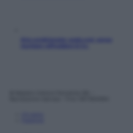
Aria condizionata: usala così, senza
rischiare raffreddore & Co.
© Belpietro Edizioni Periodiche SRL –
Riproduzione riservata – P.Iva 13673600964
Chi siamo
Pubblicità