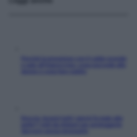
Leggi anche
Perché la pressione con il caldo scende
e sale all’improvviso: cosa succede alle
donne e cosa fare subito
Doccia, lavarsi tutti i giorni fa male alla
pelle? I miti da sfatare per proteggerla
davvero senza stressarla