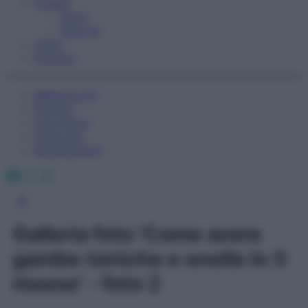
Fitness
Sport
Esercizi
Video
Podcast
Medicina AZ
Farmaci
Calcolatori
Oroscopo
Abbonamenti
Facebook
X
Instagram
Galleria foto 'Come avere
gambe toniche e snelle in 5
mosse' - foto 2