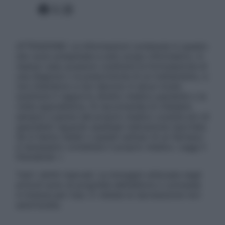
Facebook
X
Instagram
ATTENZIONE: Le informazioni contenute in questo
sito sono presentate a solo scopo informativo, in
nessun caso possono costituire la formulazione di
una diagnosi o la prescrizione di un trattamento, e
non intendono e non devono in alcun modo
sostituire il rapporto diretto medico-paziente o la
visita specialistica. Si raccomanda di chiedere
sempre il parere del proprio medico curante e/o di
specialisti riguardo qualsiasi indicazione riportata.
Se si hanno dubbi o quesiti sull’uso di un farmaco
è necessario contattare il proprio medico. Leggi il
Disclaimer »
Tutti i diritti riservati. Le immagini utilizzate negli
articoli sono di proprietà dell’editore o concesse
in licenza per l’uso. È vietata la riproduzione non
autorizzata.