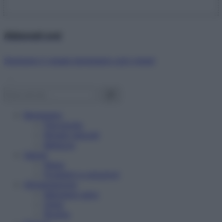
Abbonati ora!
Starbene ti regala benessere ogni mese!
Benessere
Psicologia
Rimedi naturali
Bellezza
Salute
News
Problemi e soluzioni
Alimentazione
Mangiare sano
Diete
Ricette