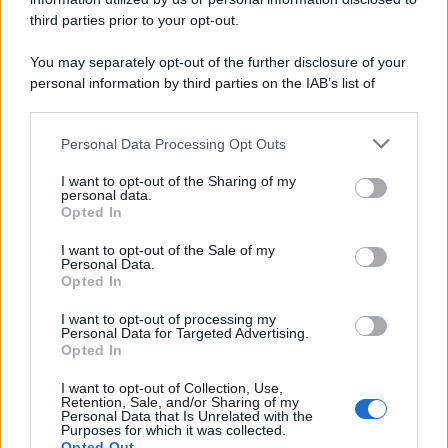
third parties prior to your opt-out.
You may separately opt-out of the further disclosure of your
personal information by third parties on the IAB’s list of
downstream participants.
Personal Data Processing Opt Outs
This information may also be disclosed by us to third parties
on the IAB’s List of Downstream Participants that may further
I want to opt-out of the Sharing of my
disclose it to other third parties.
personal data.
Opted In
Please note that this website/app uses one or more Google
services and may gather and store information including but
I want to opt-out of the Sale of my
Personal Data.
not limited to your visit or usage behaviour. You may click to
Opted In
grant or deny consent to Google and its third-party tags to
use your data for below specified purposes in below Google
I want to opt-out of processing my
consent section.
Personal Data for Targeted Advertising.
Opted In
I want to opt-out of Collection, Use,
Retention, Sale, and/or Sharing of my
Personal Data that Is Unrelated with the
Purposes for which it was collected.
Opted Out