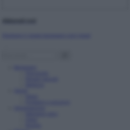
Abbonati ora!
Starbene ti regala benessere ogni mese!
Benessere
Psicologia
Rimedi naturali
Bellezza
Salute
News
Problemi e soluzioni
Alimentazione
Mangiare sano
Diete
Ricette