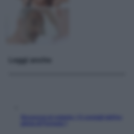
Leggi anche
Sicurezza al volante: i 5 consigli dell’ex
pilota di Formula 1