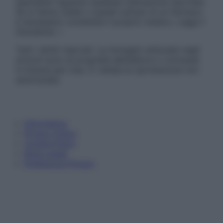
specialisti riguardo qualsiasi indicazione riportata.
Se si hanno dubbi o quesiti sull’uso di un farmaco
è necessario contattare il proprio medico. Leggi il
Disclaimer »
Tutti i diritti riservati. Le immagini utilizzate negli
articoli sono di proprietà dell’editore o concesse
in licenza per l’uso. È vietata la riproduzione non
autorizzata.
Informativa
Privacy Policy
Cookie Policy
Note Legali
Preferenze Privacy