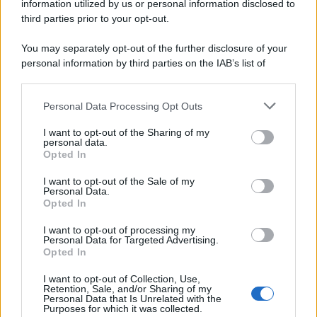
information utilized by us or personal information disclosed to
third parties prior to your opt-out.
You may separately opt-out of the further disclosure of your
personal information by third parties on the IAB’s list of
downstream participants.
Personal Data Processing Opt Outs
This information may also be disclosed by us to third parties
on the IAB’s List of Downstream Participants that may further
I want to opt-out of the Sharing of my
disclose it to other third parties.
personal data.
Opted In
Please note that this website/app uses one or more Google
services and may gather and store information including but
I want to opt-out of the Sale of my
Personal Data.
not limited to your visit or usage behaviour. You may click to
Opted In
grant or deny consent to Google and its third-party tags to
use your data for below specified purposes in below Google
I want to opt-out of processing my
consent section.
Personal Data for Targeted Advertising.
Opted In
I want to opt-out of Collection, Use,
Retention, Sale, and/or Sharing of my
Personal Data that Is Unrelated with the
Purposes for which it was collected.