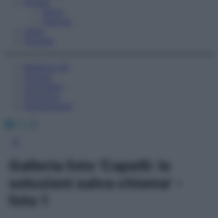
Fitness
Sport
Esercizi
Video
Podcast
Medicina AZ
Farmaci
Calcolatori
Oroscopo
Abbonamenti
Facebook
X
Instagram
Galleria foto 'Capelli: le
soluzioni salva chioma' -
foto 1