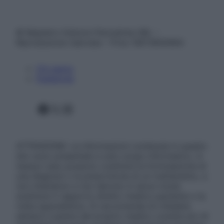
© Belpietro Edizioni Periodiche SRL –
Riproduzione riservata – P.Iva 13673600964
Chi siamo
Pubblicità
Facebook
X
Instagram
ATTENZIONE: Le informazioni contenute in questo
sito sono presentate a solo scopo informativo, in
nessun caso possono costituire la formulazione di
una diagnosi o la prescrizione di un trattamento, e
non intendono e non devono in alcun modo
sostituire il rapporto diretto medico-paziente o la
visita specialistica. Si raccomanda di chiedere
sempre il parere del proprio medico curante e/o di