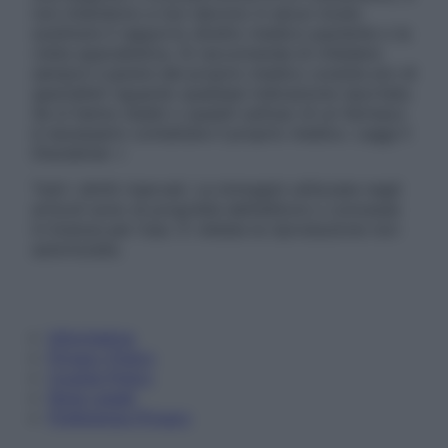
non intendono e non devono in alcun modo
sostituire il rapporto diretto medico-paziente o la
visita specialistica. Si raccomanda di chiedere
sempre il parere del proprio medico curante e/o di
specialisti riguardo qualsiasi indicazione riportata.
Se si hanno dubbi o quesiti sull’uso di un farmaco
è necessario contattare il proprio medico. Leggi il
Disclaimer »
Tutti i diritti riservati. Le immagini utilizzate negli
articoli sono di proprietà dell’editore o concesse
in licenza per l’uso. È vietata la riproduzione non
autorizzata.
Informativa
Privacy Policy
Cookie Policy
Note Legali
Preferenze Privacy