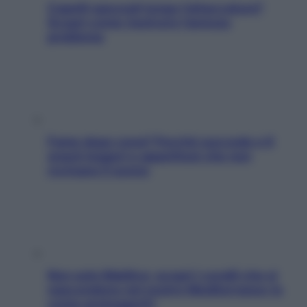
Capelli spezzati lungo l’attaccatura?
Scopri come risolvere l’annoso
problema
Fame dopo cena? Perché succede e 6
snack leggeri e appetitosi che non
rovinano il sonno
Non solo Maldive: scopri i coralli che si
nascondono nel nostro Mediterraneo (e
come proteggerli)