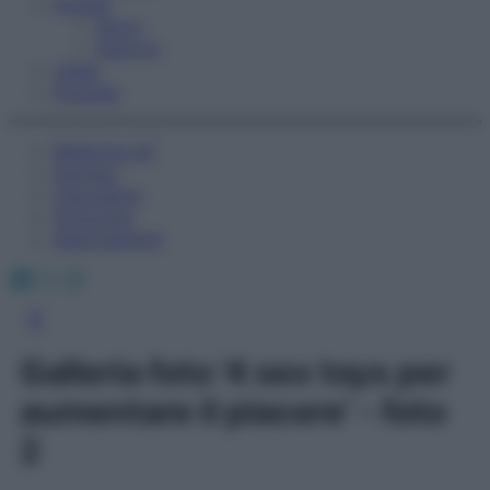
Fitness
Sport
Esercizi
Video
Podcast
Medicina AZ
Farmaci
Calcolatori
Oroscopo
Abbonamenti
Facebook
X
Instagram
Galleria foto '4 sex toys per
aumentare il piacere' - foto
2