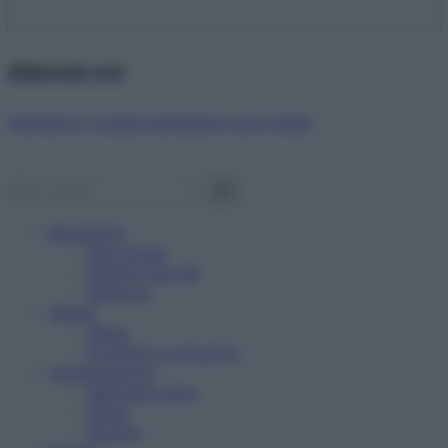
Abbonati ora!
Starbene ti regala benessere ogni mese!
Benessere
Psicologia
Rimedi naturali
Bellezza
Salute
News
Problemi e soluzioni
Alimentazione
Mangiare sano
Diete
Ricette