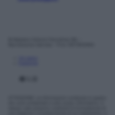
© Belpietro Edizioni Periodiche SRL –
Riproduzione riservata – P.Iva 13673600964
Chi siamo
Pubblicità
Facebook
X
Instagram
ATTENZIONE: Le informazioni contenute in questo
sito sono presentate a solo scopo informativo, in
nessun caso possono costituire la formulazione di
una diagnosi o la prescrizione di un trattamento, e