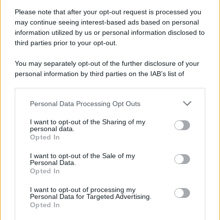
Please note that after your opt-out request is processed you
may continue seeing interest-based ads based on personal
information utilized by us or personal information disclosed to
third parties prior to your opt-out.
You may separately opt-out of the further disclosure of your
personal information by third parties on the IAB’s list of
downstream participants.
Personal Data Processing Opt Outs
This information may also be disclosed by us to third parties
on the IAB’s List of Downstream Participants that may further
I want to opt-out of the Sharing of my
disclose it to other third parties.
personal data.
Opted In
Please note that this website/app uses one or more Google
services and may gather and store information including but
I want to opt-out of the Sale of my
Personal Data.
not limited to your visit or usage behaviour. You may click to
Opted In
grant or deny consent to Google and its third-party tags to
use your data for below specified purposes in below Google
I want to opt-out of processing my
consent section.
Personal Data for Targeted Advertising.
Opted In