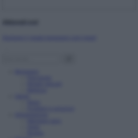
Abbonati ora!
Starbene ti regala benessere ogni mese!
Benessere
Psicologia
Rimedi naturali
Bellezza
Salute
News
Problemi e soluzioni
Alimentazione
Mangiare sano
Diete
Ricette