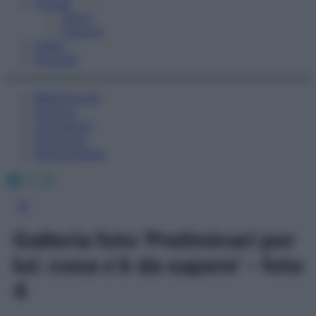
Fitness
Sport
Esercizi
Video
Podcast
Medicina AZ
Farmaci
Calcolatori
Oroscopo
Abbonamenti
Facebook
X
Instagram
Galleria foto 'Preliminari per
lui: cosa c’è da sapere' - foto
4