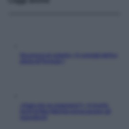
Leggi anche
Sicurezza al volante: i 5 consigli dell’ex
pilota di Formula 1
«Oggi che se magnamo?»: 4 ricette
facili di Max Mariola senza pesare gli
ingredienti