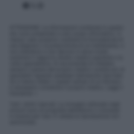
Facebook
X
Instagram
ATTENZIONE: Le informazioni contenute in questo
sito sono presentate a solo scopo informativo, in
nessun caso possono costituire la formulazione di
una diagnosi o la prescrizione di un trattamento, e
non intendono e non devono in alcun modo
sostituire il rapporto diretto medico-paziente o la
visita specialistica. Si raccomanda di chiedere
sempre il parere del proprio medico curante e/o di
specialisti riguardo qualsiasi indicazione riportata.
Se si hanno dubbi o quesiti sull’uso di un farmaco
è necessario contattare il proprio medico. Leggi il
Disclaimer »
Tutti i diritti riservati. Le immagini utilizzate negli
articoli sono di proprietà dell’editore o concesse
in licenza per l’uso. È vietata la riproduzione non
autorizzata.