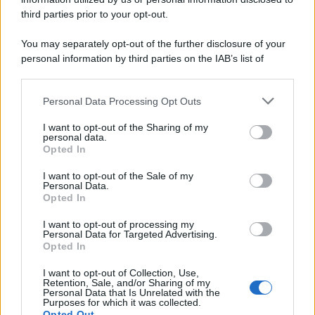
third parties prior to your opt-out.
You may separately opt-out of the further disclosure of your
personal information by third parties on the IAB’s list of
downstream participants.
Personal Data Processing Opt Outs
This information may also be disclosed by us to third parties
on the IAB’s List of Downstream Participants that may further
I want to opt-out of the Sharing of my
disclose it to other third parties.
personal data.
Opted In
Please note that this website/app uses one or more Google
services and may gather and store information including but
I want to opt-out of the Sale of my
Personal Data.
not limited to your visit or usage behaviour. You may click to
Opted In
grant or deny consent to Google and its third-party tags to
use your data for below specified purposes in below Google
I want to opt-out of processing my
consent section.
Personal Data for Targeted Advertising.
Opted In
I want to opt-out of Collection, Use,
Retention, Sale, and/or Sharing of my
Personal Data that Is Unrelated with the
Purposes for which it was collected.
Opted Out