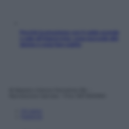
Perché la pressione con il caldo scende
e sale all’improvviso: cosa succede alle
donne e cosa fare subito
© Belpietro Edizioni Periodiche SRL –
Riproduzione riservata – P.Iva 13673600964
Chi siamo
Pubblicità