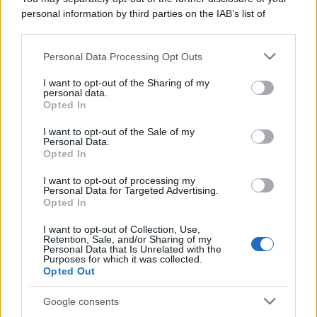
personal information by third parties on the IAB’s list of
downstream participants.
Personal Data Processing Opt Outs
This information may also be disclosed by us to third parties
on the IAB’s List of Downstream Participants that may further
I want to opt-out of the Sharing of my
disclose it to other third parties.
personal data.
Opted In
Please note that this website/app uses one or more Google
services and may gather and store information including but
I want to opt-out of the Sale of my
Personal Data.
not limited to your visit or usage behaviour. You may click to
Opted In
grant or deny consent to Google and its third-party tags to
use your data for below specified purposes in below Google
I want to opt-out of processing my
consent section.
Personal Data for Targeted Advertising.
Opted In
I want to opt-out of Collection, Use,
Retention, Sale, and/or Sharing of my
Personal Data that Is Unrelated with the
Purposes for which it was collected.
Opted Out
Google consents