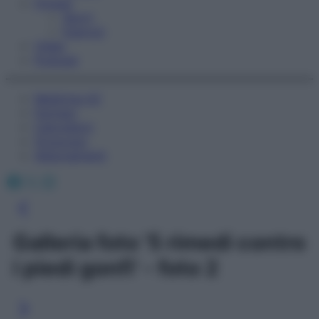
Fitness
Sport
Esercizi
Video
Podcast
Medicina AZ
Farmaci
Calcolatori
Oroscopo
Abbonamenti
Facebook
X
Instagram
Galleria foto '5 rimedi contro
i piedi gonfi' - foto 2