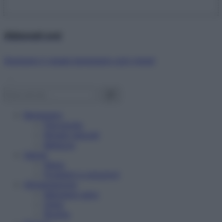
Abbonati ora!
Starbene ti regala benessere ogni mese!
Benessere
Psicologia
Rimedi naturali
Bellezza
Salute
News
Problemi e soluzioni
Alimentazione
Mangiare sano
Diete
Ricette