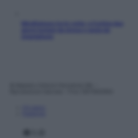
Mindfulness tra le vette: a Cortina due
giorni lontani da stress e ansia da
smartphone
© Belpietro Edizioni Periodiche SRL –
Riproduzione riservata – P.Iva 13673600964
Chi siamo
Pubblicità
Facebook
X
Instagram