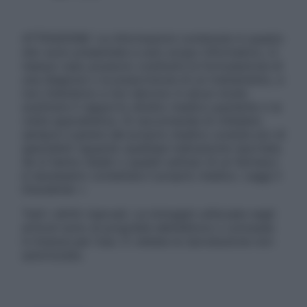
ATTENZIONE: Le informazioni contenute in questo
sito sono presentate a solo scopo informativo, in
nessun caso possono costituire la formulazione di
una diagnosi o la prescrizione di un trattamento, e
non intendono e non devono in alcun modo
sostituire il rapporto diretto medico-paziente o la
visita specialistica. Si raccomanda di chiedere
sempre il parere del proprio medico curante e/o di
specialisti riguardo qualsiasi indicazione riportata.
Se si hanno dubbi o quesiti sull’uso di un farmaco
è necessario contattare il proprio medico. Leggi il
Disclaimer »
Tutti i diritti riservati. Le immagini utilizzate negli
articoli sono di proprietà dell’editore o concesse
in licenza per l’uso. È vietata la riproduzione non
autorizzata.