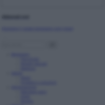
Abbonati ora!
Starbene ti regala benessere ogni mese!
Benessere
Psicologia
Rimedi naturali
Bellezza
Salute
News
Problemi e soluzioni
Alimentazione
Mangiare sano
Diete
Ricette