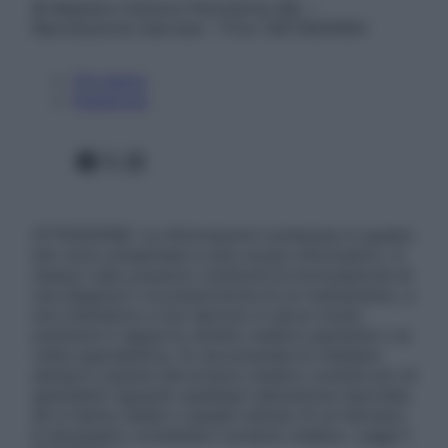
© Belpietro Edizioni Periodiche SRL –
Riproduzione riservata – P.Iva 13673600964
Chi siamo
Pubblicità
Facebook
X
Instagram
ATTENZIONE: Le informazioni contenute in questo
sito sono presentate a solo scopo informativo, in
nessun caso possono costituire la formulazione di
una diagnosi o la prescrizione di un trattamento, e
non intendono e non devono in alcun modo
sostituire il rapporto diretto medico-paziente o la
visita specialistica. Si raccomanda di chiedere
sempre il parere del proprio medico curante e/o di
specialisti riguardo qualsiasi indicazione riportata.
Se si hanno dubbi o quesiti sull’uso di un farmaco
è necessario contattare il proprio medico. Leggi il