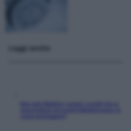
Leggi anche
Non solo Maldive: scopri i coralli che si
nascondono nel nostro Mediterraneo (e
come proteggerli)