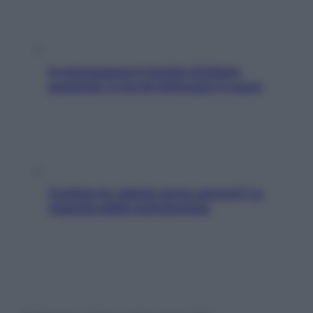
In menopausa il rischio d’infarto
aumenta: è ora di rinforzare il cuore
Contare le calorie serve ancora? La
risposta della nutrizionista