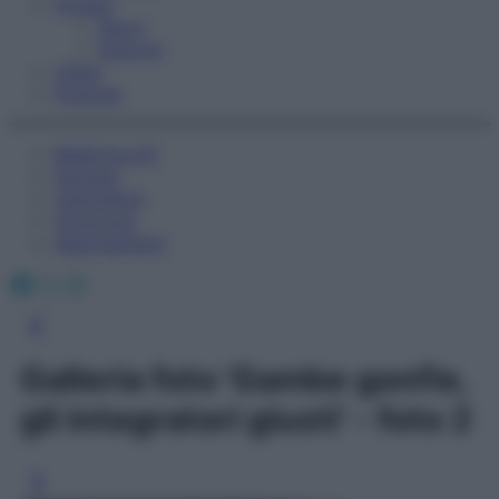
Fitness
Sport
Esercizi
Video
Podcast
Medicina AZ
Farmaci
Calcolatori
Oroscopo
Abbonamenti
Facebook
X
Instagram
Galleria foto 'Gambe gonfie,
gli integratori giusti' - foto 2