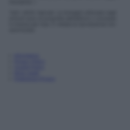
Disclaimer »
Tutti i diritti riservati. Le immagini utilizzate negli
articoli sono di proprietà dell’editore o concesse
in licenza per l’uso. È vietata la riproduzione non
autorizzata.
Informativa
Privacy Policy
Cookie Policy
Note Legali
Preferenze Privacy