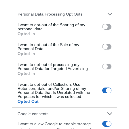
downstream participants.
Personal Data Processing Opt Outs
This information may also be disclosed by us to third parties
on the IAB’s List of Downstream Participants that may further
I want to opt-out of the Sharing of my
disclose it to other third parties.
personal data.
Opted In
Please note that this website/app uses one or more Google
services and may gather and store information including but
I want to opt-out of the Sale of my
Personal Data.
not limited to your visit or usage behaviour. You may click to
Opted In
grant or deny consent to Google and its third-party tags to
use your data for below specified purposes in below Google
I want to opt-out of processing my
consent section.
Personal Data for Targeted Advertising.
Opted In
I want to opt-out of Collection, Use,
Retention, Sale, and/or Sharing of my
Personal Data that Is Unrelated with the
Purposes for which it was collected.
Opted Out
Google consents
I want to allow Google to enable storage