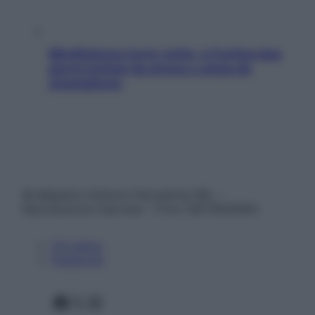
Mindfulness tra le vette: a Cortina due
giorni lontani da stress e ansia da
smartphone
© Belpietro Edizioni Periodiche SRL –
Riproduzione riservata – P.Iva 13673600964
Chi siamo
Pubblicità
Facebook
X
Instagram