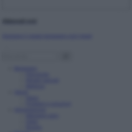
Abbonati ora!
Starbene ti regala benessere ogni mese!
Benessere
Psicologia
Rimedi naturali
Bellezza
Salute
News
Problemi e soluzioni
Alimentazione
Mangiare sano
Diete
Ricette