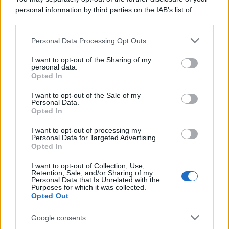
personal information by third parties on the IAB’s list of
downstream participants.
Personal Data Processing Opt Outs
This information may also be disclosed by us to third parties
on the IAB’s List of Downstream Participants that may further
I want to opt-out of the Sharing of my
disclose it to other third parties.
personal data.
Opted In
Please note that this website/app uses one or more Google
services and may gather and store information including but
I want to opt-out of the Sale of my
Personal Data.
not limited to your visit or usage behaviour. You may click to
Opted In
grant or deny consent to Google and its third-party tags to
use your data for below specified purposes in below Google
I want to opt-out of processing my
consent section.
Personal Data for Targeted Advertising.
Opted In
I want to opt-out of Collection, Use,
Retention, Sale, and/or Sharing of my
Personal Data that Is Unrelated with the
Purposes for which it was collected.
Opted Out
Google consents