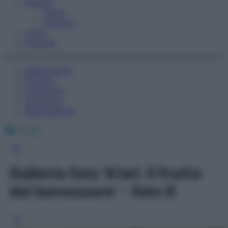
Fitness
Sport
Esercizi
Video
Podcast
Medicina AZ
Farmaci
Calcolatori
Oroscopo
Abbonamenti
Facebook
X
Instagram
Galleria foto 'Kiwi: il frutto
del benessere' - foto 6