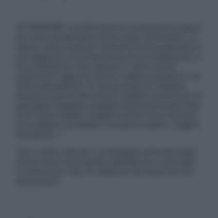
ATTENZIONE: Le informazioni contenute in questo
sito sono presentate a solo scopo informativo, in
nessun caso possono costituire la formulazione di
una diagnosi o la prescrizione di un trattamento, e
non intendono e non devono in alcun modo
sostituire il rapporto diretto medico-paziente o la
visita specialistica. Si raccomanda di chiedere
sempre il parere del proprio medico curante e/o di
specialisti riguardo qualsiasi indicazione riportata.
Se si hanno dubbi o quesiti sull’uso di un farmaco
è necessario contattare il proprio medico. Leggi il
Disclaimer »
Tutti i diritti riservati. Le immagini utilizzate negli
articoli sono di proprietà dell’editore o concesse
in licenza per l’uso. È vietata la riproduzione non
autorizzata.