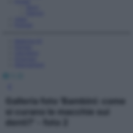
Fitness
Sport
Esercizi
Video
Podcast
Medicina AZ
Farmaci
Calcolatori
Oroscopo
Abbonamenti
Facebook
X
Instagram
Galleria foto 'Bambini: come
si curano le macchie sui
denti?' - foto 2