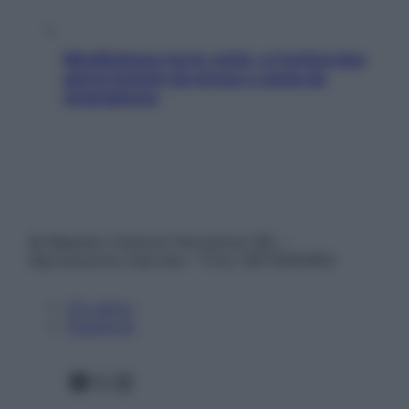
Mindfulness tra le vette: a Cortina due
giorni lontani da stress e ansia da
smartphone
© Belpietro Edizioni Periodiche SRL –
Riproduzione riservata – P.Iva 13673600964
Chi siamo
Pubblicità
Facebook
X
Instagram