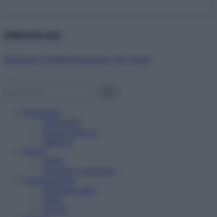
Abbonati ora!
Starbene ti regala benessere ogni mese!
Benessere
Psicologia
Rimedi naturali
Bellezza
Salute
News
Problemi e soluzioni
Alimentazione
Mangiare sano
Diete
Ricette