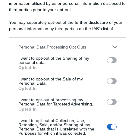
information utilized by us or personal information disclosed to
third parties prior to your opt-out.
You may separately opt-out of the further disclosure of your
personal information by third parties on the IAB’s list of
downstream participants.
Personal Data Processing Opt Outs
This information may also be disclosed by us to third parties
on the IAB’s List of Downstream Participants that may further
I want to opt-out of the Sharing of my
disclose it to other third parties.
personal data.
Opted In
Please note that this website/app uses one or more Google
services and may gather and store information including but
I want to opt-out of the Sale of my
Personal Data.
not limited to your visit or usage behaviour. You may click to
Opted In
grant or deny consent to Google and its third-party tags to
use your data for below specified purposes in below Google
I want to opt-out of processing my
consent section.
Personal Data for Targeted Advertising.
Opted In
I want to opt-out of Collection, Use,
Retention, Sale, and/or Sharing of my
Personal Data that Is Unrelated with the
Purposes for which it was collected.