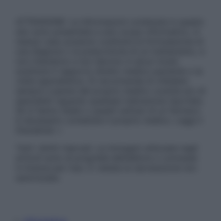
ATTENZIONE: Le informazioni contenute in questo
sito sono presentate a solo scopo informativo, in
nessun caso possono costituire la formulazione di
una diagnosi o la prescrizione di un trattamento, e
non intendono e non devono in alcun modo
sostituire il rapporto diretto medico-paziente o la
visita specialistica. Si raccomanda di chiedere
sempre il parere del proprio medico curante e/o di
specialisti riguardo qualsiasi indicazione riportata.
Se si hanno dubbi o quesiti sull’uso di un farmaco
è necessario contattare il proprio medico. Leggi il
Disclaimer »
Tutti i diritti riservati. Le immagini utilizzate negli
articoli sono di proprietà dell’editore o concesse
in licenza per l’uso. È vietata la riproduzione non
autorizzata.
Informativa