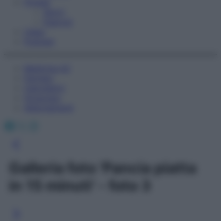
Fitness
Sport
Esercizi
Video
Podcast
Medicina AZ
Farmaci
Calcolatori
Oroscopo
Abbonamenti
Facebook
X
Instagram
Galleria foto 'Pancia piatta
in 15 minuti' - foto 3