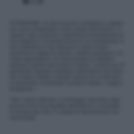
Facebook
X
Instagram
ATTENZIONE: Le informazioni contenute in questo
sito sono presentate a solo scopo informativo, in
nessun caso possono costituire la formulazione di
una diagnosi o la prescrizione di un trattamento, e
non intendono e non devono in alcun modo
sostituire il rapporto diretto medico-paziente o la
visita specialistica. Si raccomanda di chiedere
sempre il parere del proprio medico curante e/o di
specialisti riguardo qualsiasi indicazione riportata.
Se si hanno dubbi o quesiti sull’uso di un farmaco
è necessario contattare il proprio medico. Leggi il
Disclaimer »
Tutti i diritti riservati. Le immagini utilizzate negli
articoli sono di proprietà dell’editore o concesse
in licenza per l’uso. È vietata la riproduzione non
autorizzata.