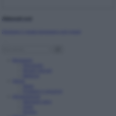
Abbonati ora!
Starbene ti regala benessere ogni mese!
Benessere
Psicologia
Rimedi naturali
Bellezza
Salute
News
Problemi e soluzioni
Alimentazione
Mangiare sano
Diete
Ricette