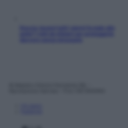
Doccia, lavarsi tutti i giorni fa male alla
pelle? I miti da sfatare per proteggerla
davvero senza stressarla
© Belpietro Edizioni Periodiche SRL –
Riproduzione riservata – P.Iva 13673600964
Chi siamo
Pubblicità