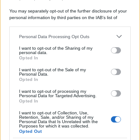
You may separately opt-out of the further disclosure of your
personal information by third parties on the IAB’s list of
downstream participants.
Personal Data Processing Opt Outs
This information may also be disclosed by us to third parties
on the IAB’s List of Downstream Participants that may further
I want to opt-out of the Sharing of my
disclose it to other third parties.
personal data.
Opted In
Please note that this website/app uses one or more Google
services and may gather and store information including but
I want to opt-out of the Sale of my
Personal Data.
not limited to your visit or usage behaviour. You may click to
Opted In
grant or deny consent to Google and its third-party tags to
use your data for below specified purposes in below Google
I want to opt-out of processing my
consent section.
Personal Data for Targeted Advertising.
Opted In
I want to opt-out of Collection, Use,
Retention, Sale, and/or Sharing of my
Personal Data that Is Unrelated with the
Purposes for which it was collected.
Opted Out