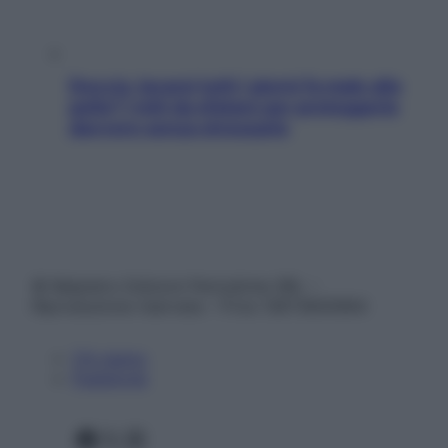
Doccia, lavarsi tutti i giorni fa male alla
pelle? I miti da sfatare per proteggerla
davvero senza stressarla
© Belpietro Edizioni Periodiche SRL –
Riproduzione riservata – P.Iva 13673600964
Chi siamo
Pubblicità
Facebook
X
Instagram