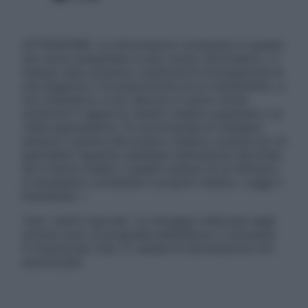
ATTENZIONE: Le informazioni contenute in questo
sito sono presentate a solo scopo informativo, in
nessun caso possono costituire la formulazione di
una diagnosi o la prescrizione di un trattamento, e
non intendono e non devono in alcun modo
sostituire il rapporto diretto medico-paziente o la
visita specialistica. Si raccomanda di chiedere
sempre il parere del proprio medico curante e/o di
specialisti riguardo qualsiasi indicazione riportata.
Se si hanno dubbi o quesiti sull’uso di un farmaco
è necessario contattare il proprio medico. Leggi il
Disclaimer »
Tutti i diritti riservati. Le immagini utilizzate negli
articoli sono di proprietà dell’editore o concesse
in licenza per l’uso. È vietata la riproduzione non
autorizzata.