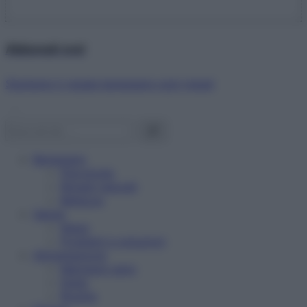
Abbonati ora!
Starbene ti regala benessere ogni mese!
Benessere
Psicologia
Rimedi naturali
Bellezza
Salute
News
Problemi e soluzioni
Alimentazione
Mangiare sano
Diete
Ricette