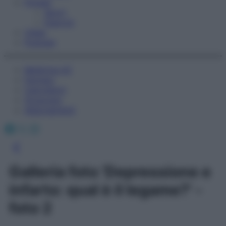
Fitness
Sport
Esercizi
Video
Podcast
Medicina AZ
Farmaci
Calcolatori
Oroscopo
Abbonamenti
Facebook
X
Instagram
Galleria foto 'Depressione e
infarto: qual è il legame?' -
foto 2