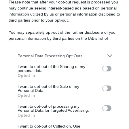
Please note that after your opt-out request is processed you
may continue seeing interest-based ads based on personal
information utilized by us or personal information disclosed to
third parties prior to your opt-out.
You may separately opt-out of the further disclosure of your
personal information by third parties on the IAB’s list of
downstream participants.
Personal Data Processing Opt Outs
This information may also be disclosed by us to third parties
on the IAB’s List of Downstream Participants that may further
I want to opt-out of the Sharing of my
disclose it to other third parties.
personal data.
Opted In
Please note that this website/app uses one or more Google
services and may gather and store information including but
I want to opt-out of the Sale of my
Personal Data.
not limited to your visit or usage behaviour. You may click to
Opted In
grant or deny consent to Google and its third-party tags to
use your data for below specified purposes in below Google
I want to opt-out of processing my
consent section.
Personal Data for Targeted Advertising.
Opted In
I want to opt-out of Collection, Use,