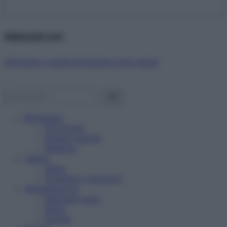
Abbonati ora!
Starbene ti regala benessere ogni mese!
Benessere
Psicologia
Rimedi naturali
Bellezza
Salute
News
Problemi e soluzioni
Alimentazione
Mangiare sano
Diete
Ricette