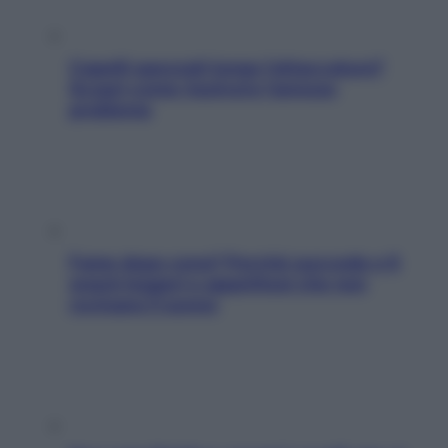
Capelli spezzati lungo l’attaccatura?
Scopri come risolvere l’annoso
problema
Fame dopo cena? Perché succede e 6
snack leggeri e appetitosi che non
rovinano il sonno