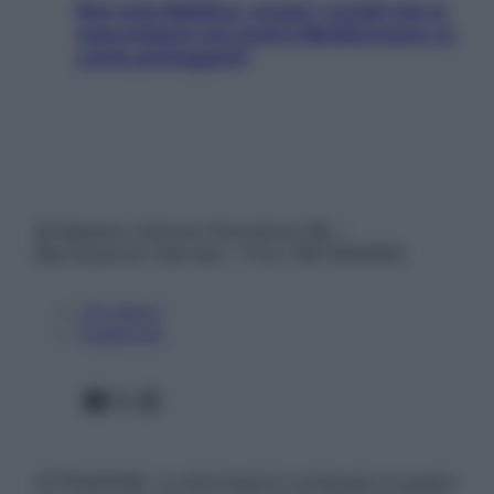
Non solo Maldive: scopri i coralli che si
nascondono nel nostro Mediterraneo (e
come proteggerli)
© Belpietro Edizioni Periodiche SRL –
Riproduzione riservata – P.Iva 13673600964
Chi siamo
Pubblicità
Facebook
X
Instagram
ATTENZIONE: Le informazioni contenute in questo