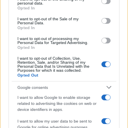
disclose it to other third parties.
personal data.
Opted In
Please note that this website/app uses one or more Google
services and may gather and store information including but
I want to opt-out of the Sale of my
Personal Data.
not limited to your visit or usage behaviour. You may click to
Opted In
grant or deny consent to Google and its third-party tags to
use your data for below specified purposes in below Google
I want to opt-out of processing my
consent section.
Personal Data for Targeted Advertising.
Opted In
I want to opt-out of Collection, Use,
Retention, Sale, and/or Sharing of my
Personal Data that Is Unrelated with the
Purposes for which it was collected.
Opted Out
Google consents
I want to allow Google to enable storage
related to advertising like cookies on web or
device identifiers in apps.
I want to allow my user data to be sent to
Google for online advertising purposes.