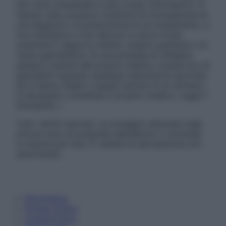
sito sono presentate a solo scopo informativo, in
nessun caso possono costituire la formulazione di
una diagnosi o la prescrizione di un trattamento, e
non intendono e non devono in alcun modo
sostituire il rapporto diretto medico-paziente o la
visita specialistica. Si raccomanda di chiedere
sempre il parere del proprio medico curante e/o di
specialisti riguardo qualsiasi indicazione riportata.
Se si hanno dubbi o quesiti sull’uso di un farmaco
è necessario contattare il proprio medico. Leggi il
Disclaimer »
Tutti i diritti riservati. Le immagini utilizzate negli
articoli sono di proprietà dell’editore o concesse
in licenza per l’uso. È vietata la riproduzione non
autorizzata.
Informativa
Privacy Policy
Cookie Policy