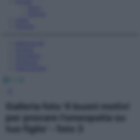
Fitness
Sport
Esercizi
Video
Podcast
Medicina AZ
Farmaci
Calcolatori
Oroscopo
Abbonamenti
Facebook
X
Instagram
Galleria foto '4 buoni motivi
per provare l’omeopatia su
tuo figlio' - foto 3