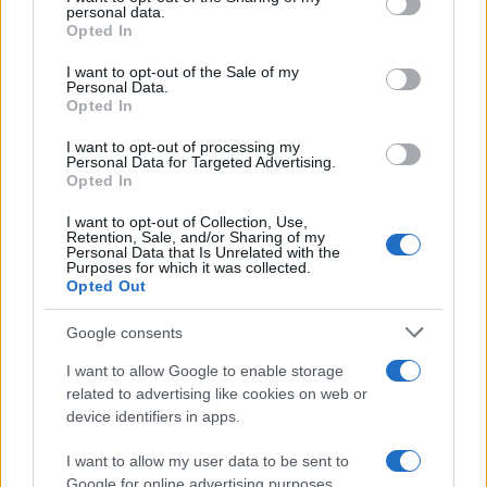
disclose it to other third parties.
personal data.
Opted In
Please note that this website/app uses one or more Google
services and may gather and store information including but
I want to opt-out of the Sale of my
Personal Data.
not limited to your visit or usage behaviour. You may click to
Opted In
grant or deny consent to Google and its third-party tags to
use your data for below specified purposes in below Google
I want to opt-out of processing my
consent section.
Personal Data for Targeted Advertising.
Opted In
I want to opt-out of Collection, Use,
Retention, Sale, and/or Sharing of my
Personal Data that Is Unrelated with the
Purposes for which it was collected.
Opted Out
Google consents
I want to allow Google to enable storage
related to advertising like cookies on web or
device identifiers in apps.
I want to allow my user data to be sent to
Google for online advertising purposes.