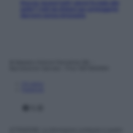
Doccia, lavarsi tutti i giorni fa male alla
pelle? I miti da sfatare per proteggerla
davvero senza stressarla
© Belpietro Edizioni Periodiche SRL –
Riproduzione riservata – P.Iva 13673600964
Chi siamo
Pubblicità
Facebook
X
Instagram
ATTENZIONE: Le informazioni contenute in questo