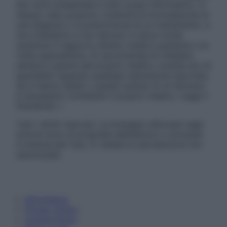
sito sono presentate a solo scopo informativo, in
nessun caso possono costituire la formulazione di
una diagnosi o la prescrizione di un trattamento, e
non intendono e non devono in alcun modo
sostituire il rapporto diretto medico-paziente o la
visita specialistica. Si raccomanda di chiedere
sempre il parere del proprio medico curante e/o di
specialisti riguardo qualsiasi indicazione riportata.
Se si hanno dubbi o quesiti sull’uso di un farmaco
è necessario contattare il proprio medico. Leggi il
Disclaimer »
Tutti i diritti riservati. Le immagini utilizzate negli
articoli sono di proprietà dell’editore o concesse
in licenza per l’uso. È vietata la riproduzione non
autorizzata.
Informativa
Privacy Policy
Cookie Policy