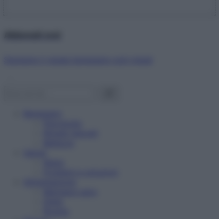
Abbonati ora!
Starbene ti regala benessere ogni mese!
Benessere
Psicologia
Rimedi naturali
Bellezza
Salute
News
Problemi e soluzioni
Alimentazione
Mangiare sano
Diete
Ricette