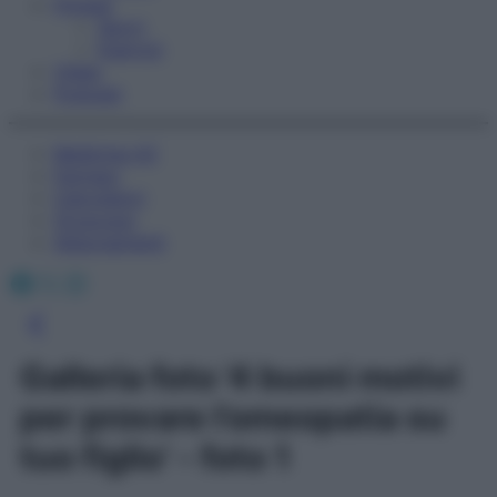
Fitness
Sport
Esercizi
Video
Podcast
Medicina AZ
Farmaci
Calcolatori
Oroscopo
Abbonamenti
Facebook
X
Instagram
Galleria foto '4 buoni motivi
per provare l’omeopatia su
tuo figlio' - foto 1