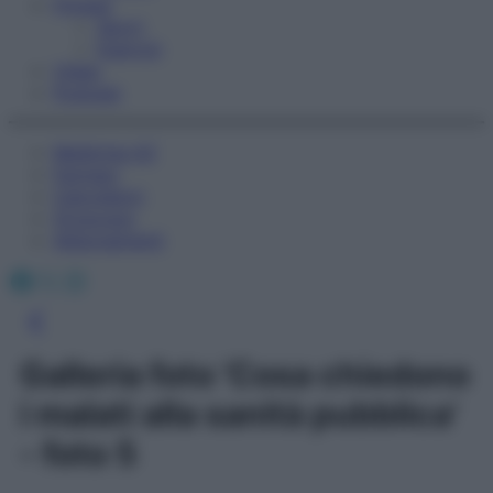
Fitness
Sport
Esercizi
Video
Podcast
Medicina AZ
Farmaci
Calcolatori
Oroscopo
Abbonamenti
Facebook
X
Instagram
Galleria foto 'Cosa chiedono
i malati alla sanità pubblica'
- foto 5