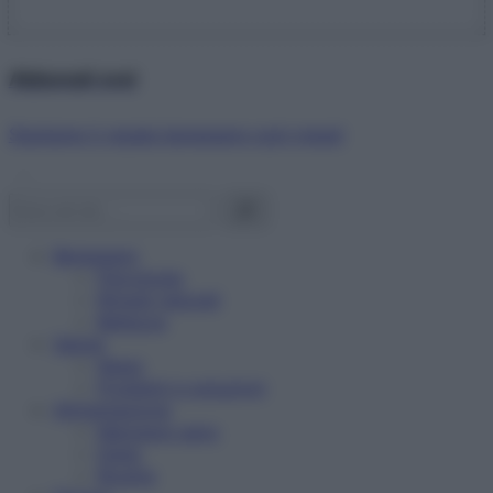
Abbonati ora!
Starbene ti regala benessere ogni mese!
Benessere
Psicologia
Rimedi naturali
Bellezza
Salute
News
Problemi e soluzioni
Alimentazione
Mangiare sano
Diete
Ricette