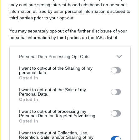
may continue seeing interest-based ads based on personal
information utilized by us or personal information disclosed to
third parties prior to your opt-out.
You may separately opt-out of the further disclosure of your
personal information by third parties on the IAB’s list of
downstream participants.
Personal Data Processing Opt Outs
This information may also be disclosed by us to third parties
on the IAB’s List of Downstream Participants that may further
I want to opt-out of the Sharing of my
disclose it to other third parties.
personal data.
Opted In
Please note that this website/app uses one or more Google
services and may gather and store information including but
I want to opt-out of the Sale of my
Personal Data.
not limited to your visit or usage behaviour. You may click to
Opted In
grant or deny consent to Google and its third-party tags to
use your data for below specified purposes in below Google
I want to opt-out of processing my
consent section.
Personal Data for Targeted Advertising.
Opted In
I want to opt-out of Collection, Use,
Retention, Sale, and/or Sharing of my