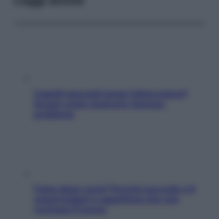
Leggi anche
Capelli spezzati lungo l’attaccatura?
Scopri come risolvere l’annoso
problema
Fame dopo cena? Perché succede e 6
snack leggeri e appetitosi che non
rovinano il sonno