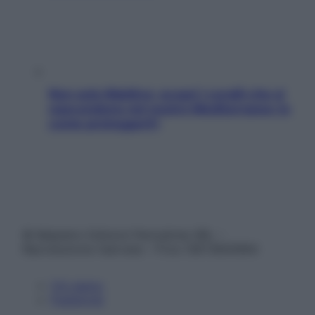
Non solo Maldive: scopri i coralli che si
nascondono nel nostro Mediterraneo (e
come proteggerli)
© Belpietro Edizioni Periodiche SRL –
Riproduzione riservata – P.Iva 13673600964
Chi siamo
Pubblicità