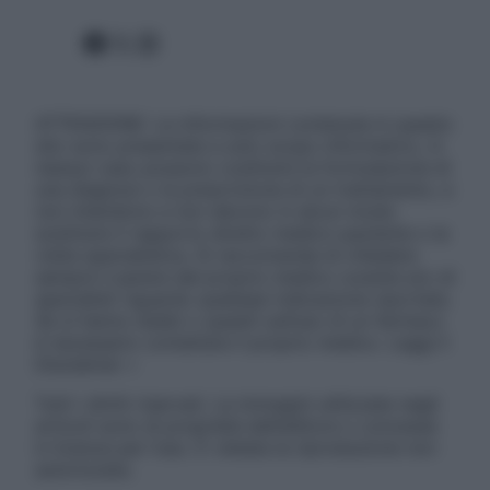
Facebook
X
Instagram
ATTENZIONE: Le informazioni contenute in questo
sito sono presentate a solo scopo informativo, in
nessun caso possono costituire la formulazione di
una diagnosi o la prescrizione di un trattamento, e
non intendono e non devono in alcun modo
sostituire il rapporto diretto medico-paziente o la
visita specialistica. Si raccomanda di chiedere
sempre il parere del proprio medico curante e/o di
specialisti riguardo qualsiasi indicazione riportata.
Se si hanno dubbi o quesiti sull’uso di un farmaco
è necessario contattare il proprio medico. Leggi il
Disclaimer »
Tutti i diritti riservati. Le immagini utilizzate negli
articoli sono di proprietà dell’editore o concesse
in licenza per l’uso. È vietata la riproduzione non
autorizzata.