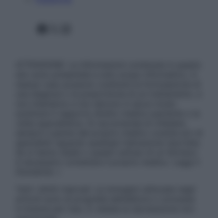
Facebook
X
Instagram
ATTENZIONE: Le informazioni contenute in questo
sito sono presentate a solo scopo informativo, in
nessun caso possono costituire la formulazione di
una diagnosi o la prescrizione di un trattamento, e
non intendono e non devono in alcun modo
sostituire il rapporto diretto medico-paziente o la
visita specialistica. Si raccomanda di chiedere
sempre il parere del proprio medico curante e/o di
specialisti riguardo qualsiasi indicazione riportata.
Se si hanno dubbi o quesiti sull’uso di un farmaco
è necessario contattare il proprio medico. Leggi il
Disclaimer »
Tutti i diritti riservati. Le immagini utilizzate negli
articoli sono di proprietà dell’editore o concesse
in licenza per l’uso. È vietata la riproduzione non