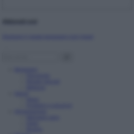
Abbonati ora!
Starbene ti regala benessere ogni mese!
Benessere
Psicologia
Rimedi naturali
Bellezza
Salute
News
Problemi e soluzioni
Alimentazione
Mangiare sano
Diete
Ricette