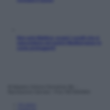
rovinano il sonno
Non solo Maldive: scopri i coralli che si
nascondono nel nostro Mediterraneo (e
come proteggerli)
© Belpietro Edizioni Periodiche SRL –
Riproduzione riservata – P.Iva 13673600964
Chi siamo
Pubblicità