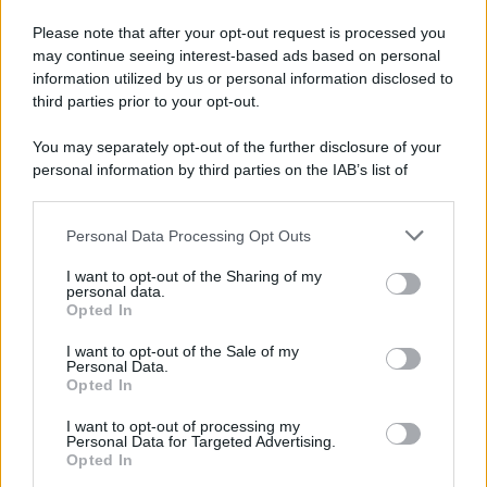
Please note that after your opt-out request is processed you
may continue seeing interest-based ads based on personal
information utilized by us or personal information disclosed to
third parties prior to your opt-out.
You may separately opt-out of the further disclosure of your
personal information by third parties on the IAB’s list of
downstream participants.
Personal Data Processing Opt Outs
This information may also be disclosed by us to third parties
on the IAB’s List of Downstream Participants that may further
I want to opt-out of the Sharing of my
disclose it to other third parties.
personal data.
Opted In
Please note that this website/app uses one or more Google
services and may gather and store information including but
I want to opt-out of the Sale of my
Personal Data.
not limited to your visit or usage behaviour. You may click to
Opted In
grant or deny consent to Google and its third-party tags to
use your data for below specified purposes in below Google
I want to opt-out of processing my
consent section.
Personal Data for Targeted Advertising.
Opted In