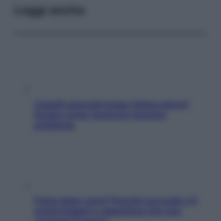
Leggi anche
Capelli spezzati lungo l’attaccatura?
Scopri come risolvere l’annoso
problema
Fame dopo cena? Perché succede e 6
snack leggeri e appetitosi che non