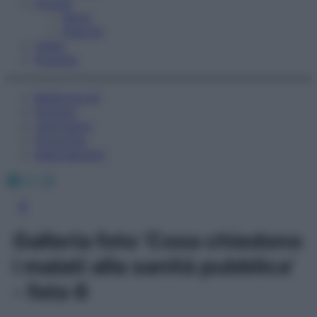
Fitness
Sport
Esercizi
Video
Podcast
Medicina AZ
Farmaci
Calcolatori
Oroscopo
Abbonamenti
Facebook
X
Instagram
Galleria foto 'Cosa chiedono
i malati alla sanità pubblica'
- foto 6