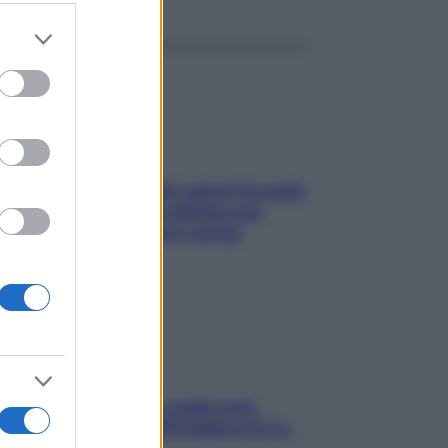
er and store
to grant or
ed purposes
Doccia, lavarsi tutti i giorni fa male
alla pelle? I miti da sfatare per
proteggerla davvero senza
stressarla
Aria condizionata: usala così,
senza rischiare raffreddore & Co.