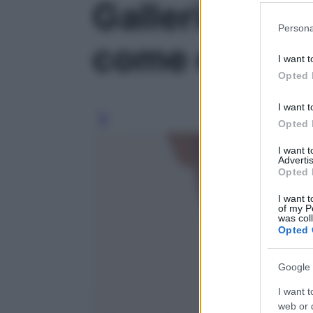
Galleria foto
Please note
Persona
information 
come e quand
deny consent
I want t
in below Go
Opted 
I want t
Opted 
I want 
Advertis
Opted 
I want t
of my P
was col
Opted 
Google 
I want t
web or d