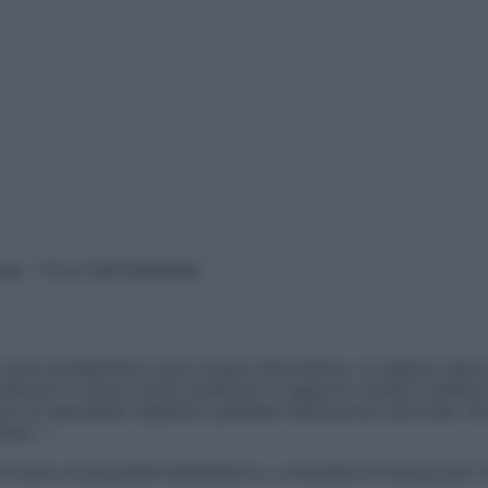
vata – P.Iva 13673600964
sono presentate a solo scopo informativo, in nessun caso p
devono in alcun modo sostituire il rapporto diretto medico-p
 di specialisti riguardo qualsiasi indicazione riportata. Se
aimer »
ticoli sono di proprietà dell’editore o concesse in licenza per 