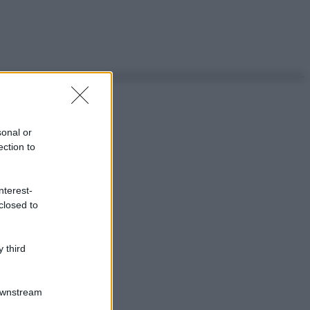
sonal or
ection to
nterest-
closed to
 third
Downstream
ggi anche