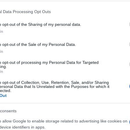
 'Vitamina D:
 that this website/app uses one or more Google services and may gath
l Data Processing Opt Outs
including but not limited to your visit or usage behaviour. You may click 
o' - foto 4
 to Google and its third-party tags to use your data for below specifi
o opt-out of the Sharing of my personal data.
ogle consent section.
In
o opt-out of the Sale of my Personal Data.
In
to opt-out of processing my Personal Data for Targeted
ing.
In
o opt-out of Collection, Use, Retention, Sale, and/or Sharing
ersonal Data that Is Unrelated with the Purposes for which it
lected.
Out
consents
o allow Google to enable storage related to advertising like cookies on
evice identifiers in apps.