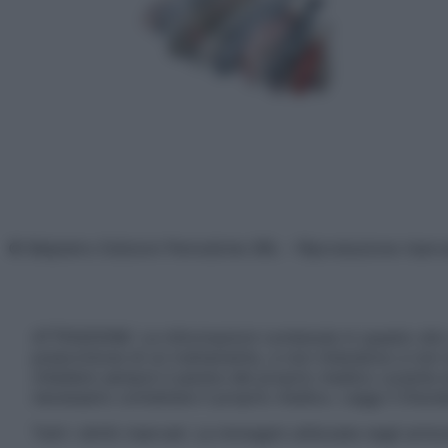
© Belpietro Edizioni Periodiche SRL – Riproduzione riser
ATTENZIONE: Le informazioni contenute in questo sito 
prescrizione di un trattamento, e non intendono e non 
chiedere sempre il parere del proprio medico curante e/o
necessario contattare il proprio medico. Leggi il Discl
Tutti i diritti riservati. Le immagini utilizzate negli ar