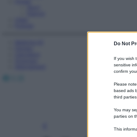
Fitness
Sport
Esercizi
Video
Podcast
Medicina AZ
Do Not Pr
Farmaci
Calcolatori
If you wish 
Oroscopo
sensitive in
Abbonamenti
confirm your
Facebook
X
Instagram
Please note
based ads b
third parties
You may sepa
parties on t
This informa
Participants