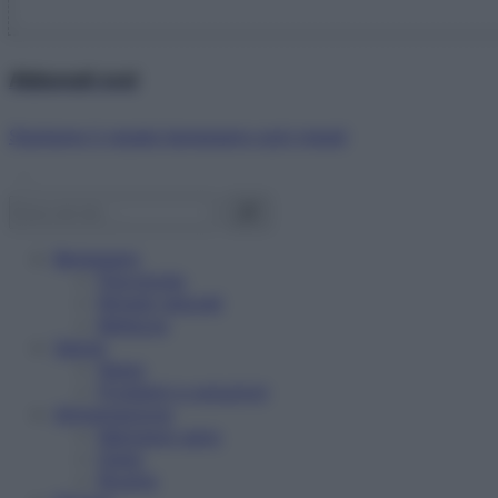
Abbonati ora!
Starbene ti regala benessere ogni mese!
Benessere
Psicologia
Rimedi naturali
Bellezza
Salute
News
Problemi e soluzioni
Alimentazione
Mangiare sano
Diete
Ricette