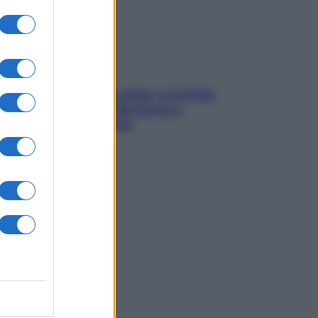
Mindfulness tra le vette: a Cortina
due giorni lontani da stress e
ansia da smartphone