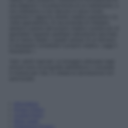
una diagnosi o la prescrizione di un trattamento, e
non intendono e non devono in alcun modo
sostituire il rapporto diretto medico-paziente o la
visita specialistica. Si raccomanda di chiedere
sempre il parere del proprio medico curante e/o di
specialisti riguardo qualsiasi indicazione riportata.
Se si hanno dubbi o quesiti sull’uso di un farmaco
è necessario contattare il proprio medico. Leggi il
Disclaimer »
Tutti i diritti riservati. Le immagini utilizzate negli
articoli sono di proprietà dell’editore o concesse
in licenza per l’uso. È vietata la riproduzione non
autorizzata.
Informativa
Privacy Policy
Cookie Policy
Note Legali
Preferenze Privacy