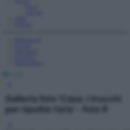
Fitness
Sport
Esercizi
Video
Podcast
Medicina AZ
Farmaci
Calcolatori
Oroscopo
Abbonamenti
Facebook
X
Instagram
Galleria foto 'Casa: i trucchi
per ripulire l’aria' - foto 9