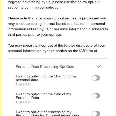
targeted advertising by us, please use the below opt-out
section to confirm your selection.
Please note that after your opt-out request is processed you
may continue seeing interest-based ads based on personal
information utilized by us or personal information disclosed to
third parties prior to your opt-out.
You may separately opt-out of the further disclosure of your
personal information by third parties on the IAB’s list of
downstream participants.
Personal Data Processing Opt Outs
This information may also be disclosed by us to third parties
on the IAB’s List of Downstream Participants that may further
I want to opt-out of the Sharing of my
disclose it to other third parties.
personal data.
Opted In
Please note that this website/app uses one or more Google
services and may gather and store information including but
I want to opt-out of the Sale of my
Personal Data.
not limited to your visit or usage behaviour. You may click to
Opted In
grant or deny consent to Google and its third-party tags to
use your data for below specified purposes in below Google
I want to opt-out of processing my
consent section.
Personal Data for Targeted Advertising.