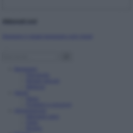
Abbonati ora!
Starbene ti regala benessere ogni mese!
Benessere
Psicologia
Rimedi naturali
Bellezza
Salute
News
Problemi e soluzioni
Alimentazione
Mangiare sano
Diete
Ricette