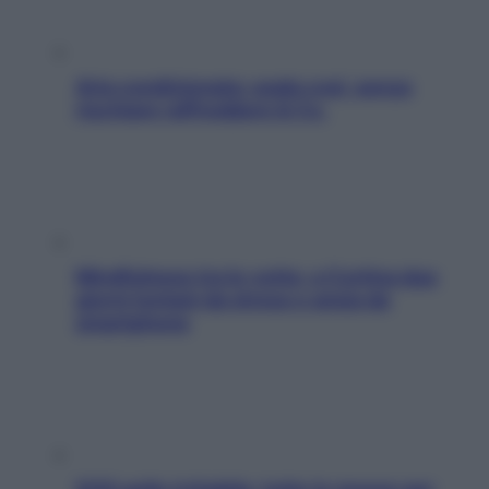
Aria condizionata: usala così, senza
rischiare raffreddore & Co.
Mindfulness tra le vette: a Cortina due
giorni lontani da stress e ansia da
smartphone