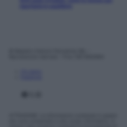
SOS pelle irritabile: tutte le mosse per
riportarla in equilibrio
© Belpietro Edizioni Periodiche SRL –
Riproduzione riservata – P.Iva 13673600964
Chi siamo
Pubblicità
Facebook
X
Instagram
ATTENZIONE: Le informazioni contenute in questo
sito sono presentate a solo scopo informativo, in
nessun caso possono costituire la formulazione di