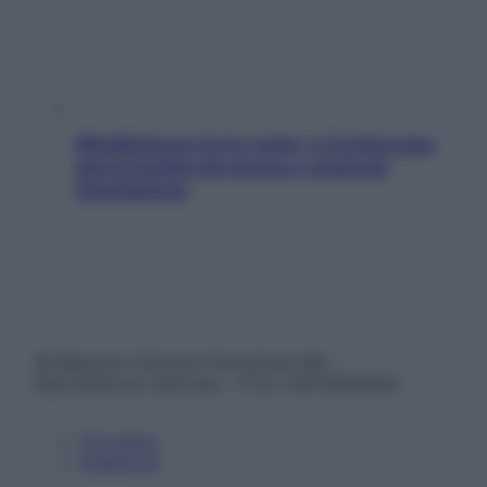
Mindfulness tra le vette: a Cortina due
giorni lontani da stress e ansia da
smartphone
© Belpietro Edizioni Periodiche SRL –
Riproduzione riservata – P.Iva 13673600964
Chi siamo
Pubblicità