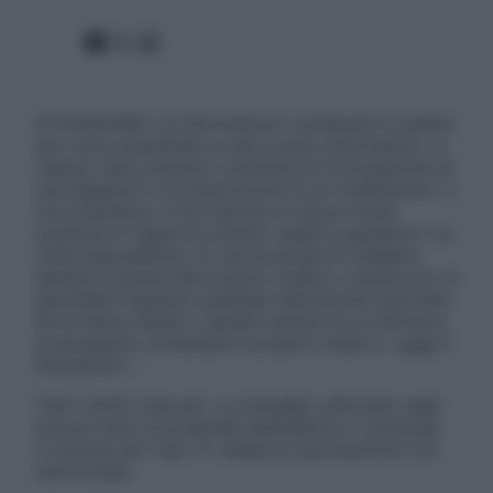
Facebook
X
Instagram
ATTENZIONE: Le informazioni contenute in questo
sito sono presentate a solo scopo informativo, in
nessun caso possono costituire la formulazione di
una diagnosi o la prescrizione di un trattamento, e
non intendono e non devono in alcun modo
sostituire il rapporto diretto medico-paziente o la
visita specialistica. Si raccomanda di chiedere
sempre il parere del proprio medico curante e/o di
specialisti riguardo qualsiasi indicazione riportata.
Se si hanno dubbi o quesiti sull’uso di un farmaco
è necessario contattare il proprio medico. Leggi il
Disclaimer »
Tutti i diritti riservati. Le immagini utilizzate negli
articoli sono di proprietà dell’editore o concesse
in licenza per l’uso. È vietata la riproduzione non
autorizzata.