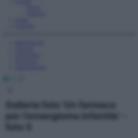
Fitness
Sport
Esercizi
Video
Podcast
Medicina AZ
Farmaci
Calcolatori
Oroscopo
Abbonamenti
Facebook
X
Instagram
Galleria foto 'Un farmaco
per l’emangioma infantile' -
foto 5