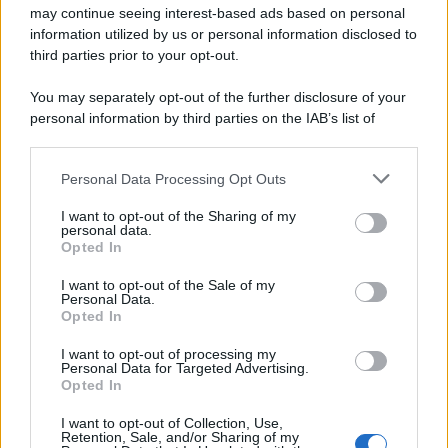
may continue seeing interest-based ads based on personal
information utilized by us or personal information disclosed to
third parties prior to your opt-out.
You may separately opt-out of the further disclosure of your
personal information by third parties on the IAB’s list of
downstream participants.
Personal Data Processing Opt Outs
This information may also be disclosed by us to third parties
on the IAB’s List of Downstream Participants that may further
I want to opt-out of the Sharing of my
disclose it to other third parties.
personal data.
Opted In
Please note that this website/app uses one or more Google
services and may gather and store information including but
I want to opt-out of the Sale of my
Personal Data.
not limited to your visit or usage behaviour. You may click to
Opted In
grant or deny consent to Google and its third-party tags to
use your data for below specified purposes in below Google
I want to opt-out of processing my
consent section.
Personal Data for Targeted Advertising.
Opted In
I want to opt-out of Collection, Use,
Retention, Sale, and/or Sharing of my