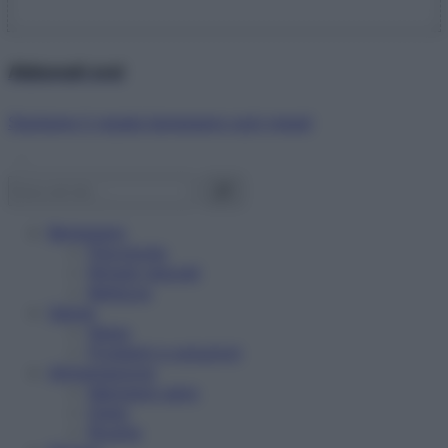
Abbonati ora!
Starbene ti regala benessere ogni mese!
Benessere
Psicologia
Rimedi naturali
Bellezza
Salute
News
Problemi e soluzioni
Alimentazione
Mangiare sano
Diete
Ricette