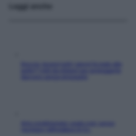
Leggi anche
Doccia, lavarsi tutti i giorni fa male alla
pelle? I miti da sfatare per proteggerla
davvero senza stressarla
Aria condizionata: usala così, senza
rischiare raffreddore & Co.