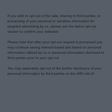
Do Not Process My Personal Information
If you wish to opt-out of the sale, sharing to third parties, or
processing of your personal or sensitive information for
targeted advertising by us, please use the below opt-out
section to confirm your selection.
Please note that after your opt-out request is processed you
may continue seeing interest-based ads based on personal
information utilized by us or personal information disclosed to
third parties prior to your opt-out.
You may separately opt-out of the further disclosure of your
personal information by third parties on the IAB’s list of
downstream participants.
Personal Data Processing Opt Outs
This information may also be disclosed by us to third parties
on the IAB’s List of Downstream Participants that may further
I want to opt-out of the Sharing of my
disclose it to other third parties.
personal data.
Opted In
Please note that this website/app uses one or more Google