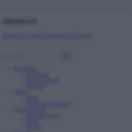
Abbonati ora!
Starbene ti regala benessere ogni mese!
Benessere
Psicologia
Rimedi naturali
Bellezza
Salute
News
Problemi e soluzioni
Alimentazione
Mangiare sano
Diete
Ricette