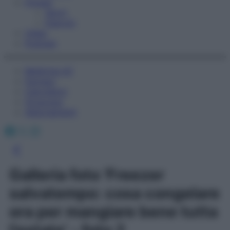
Fitness
Sport
Esercizi
Video
Podcast
Medicina AZ
Farmaci
Calcolatori
Oroscopo
Abbonamenti
Facebook
X
Instagram
Galleria foto 'Freezer
salvatempo: cosa congelare
ora per mangiare bene tutta