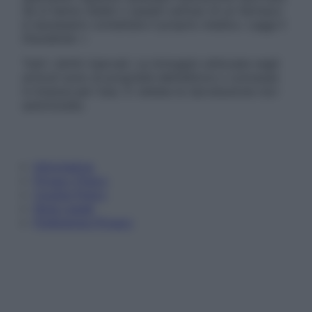
Se si hanno dubbi o quesiti sull’uso di un farmaco
è necessario contattare il proprio medico. Leggi il
Disclaimer »
Tutti i diritti riservati. Le immagini utilizzate negli
articoli sono di proprietà dell’editore o concesse
in licenza per l’uso. È vietata la riproduzione non
autorizzata.
Informativa
Privacy Policy
Cookie Policy
Note Legali
Preferenze Privacy