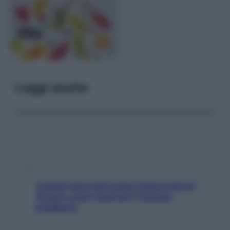
Leggi anche
Capelli spezzati lungo l’attaccatura?
Scopri come risolvere l’annoso
problema