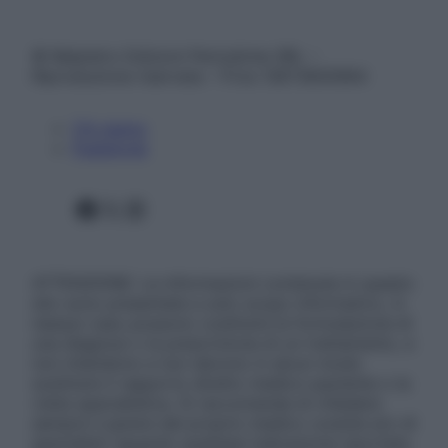
© Belpietro Edizioni Periodiche SRL –
Riproduzione riservata – P.Iva 13673600964
Chi siamo
Pubblicità
Facebook
X
Instagram
ATTENZIONE: Le informazioni contenute in questo
sito sono presentate a solo scopo informativo, in
nessun caso possono costituire la formulazione di
una diagnosi o la prescrizione di un trattamento, e
non intendono e non devono in alcun modo
sostituire il rapporto diretto medico-paziente o la
visita specialistica. Si raccomanda di chiedere
sempre il parere del proprio medico curante e/o di
specialisti riguardo qualsiasi indicazione riportata.