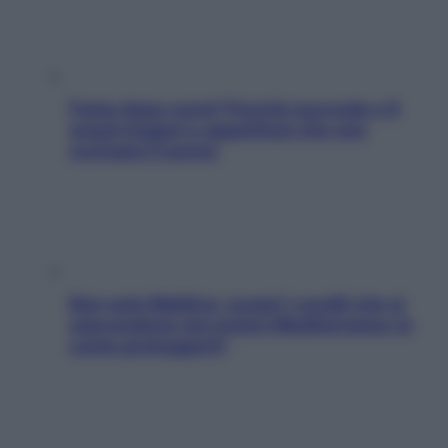
Fame dopo cena? Perché succede e 6
snack leggeri e appetitosi che non
rovinano il sonno
Non solo Maldive: scopri i coralli che si
nascondono nel nostro Mediterraneo (e
come proteggerli)