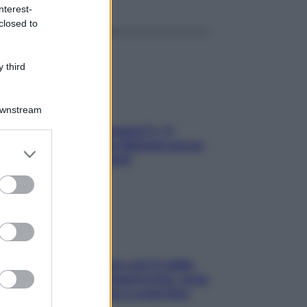
nterest-
closed to
 third
Downstream
«Oggi che se magnamo?»: 4
ricette facili di Max Mariola senza
er and store
pesare gli ingredienti
to grant or
ed purposes
Perché la pressione con il caldo
scende e sale all’improvviso: cosa
succede alle donne e cosa fare