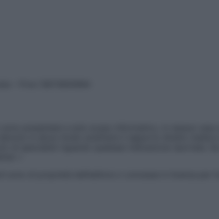
vata – P.Iva 13673600964
sono presentate a solo scopo informativo, in nessun caso p
devono in alcun modo sostituire il rapporto diretto medico-p
 di specialisti riguardo qualsiasi indicazione riportata. Se
aimer »
ticoli sono di proprietà dell’editore o concesse in licenza per 