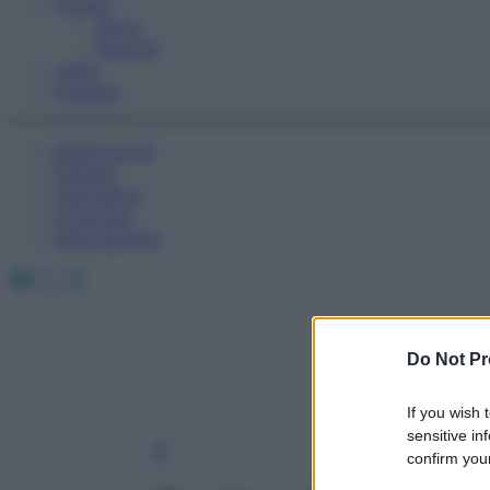
Fitness
Sport
Esercizi
Video
Podcast
Medicina AZ
Farmaci
Calcolatori
Oroscopo
Abbonamenti
Facebook
X
Instagram
Do Not Pr
If you wish 
sensitive in
confirm your