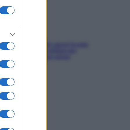
subito
Doccia, lavarsi tutti i giorni fa male
alla pelle? I miti da sfatare per
proteggerla davvero senza
stressarla