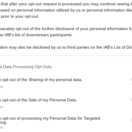
'I cibi amici del
 that after your opt-out request is processed you may continue seeing i
ased on personal information utilized by us or personal information dis
 prior to your opt-out.
to 3
rately opt-out of the further disclosure of your personal information by
he IAB’s list of downstream participants.
tion may also be disclosed by us to third parties on the IAB’s List of 
 that may further disclose it to other third parties.
 that this website/app uses one or more Google services and may gath
l Data Processing Opt Outs
including but not limited to your visit or usage behaviour. You may click 
 to Google and its third-party tags to use your data for below specifi
o opt-out of the Sharing of my personal data.
ogle consent section.
In
o opt-out of the Sale of my Personal Data.
In
to opt-out of processing my Personal Data for Targeted
ing.
In