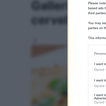
Galleria foto 
Please note
based ads b
third parties
cervello' - fo
You may sepa
parties on t
This informa
Participants
Please note
Persona
information 
deny consent
I want t
in below Go
Opted 
I want t
Opted 
I want 
Advertis
Opted 