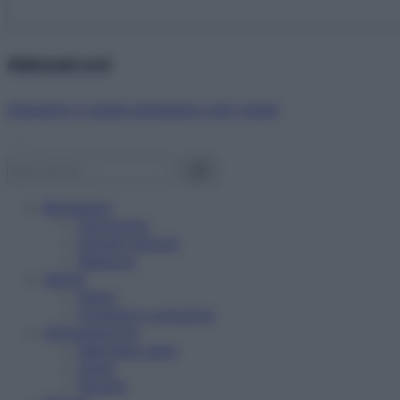
Abbonati ora!
Starbene ti regala benessere ogni mese!
Benessere
Psicologia
Rimedi naturali
Bellezza
Salute
News
Problemi e soluzioni
Alimentazione
Mangiare sano
Diete
Ricette