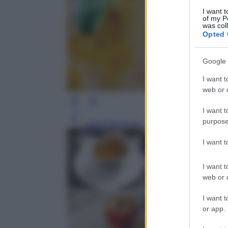
I want t
of my P
was col
Opted 
Google 
I want t
web or d
I want t
purpose
Leggi l’articolo
I want 
I want t
web or d
I want t
or app.