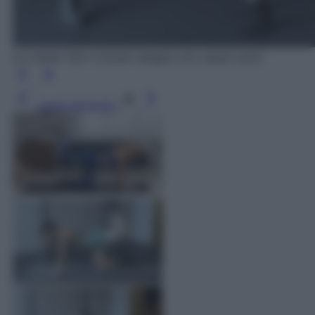
La trainer Sion Colzani esegue uno squat sumo
Leggi l’articolo