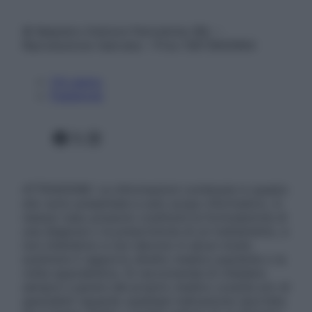
© Belpietro Edizioni Periodiche SRL –
Riproduzione riservata – P.Iva 13673600964
Chi siamo
Pubblicità
Facebook
X
Instagram
ATTENZIONE: Le informazioni contenute in questo
sito sono presentate a solo scopo informativo, in
nessun caso possono costituire la formulazione di
una diagnosi o la prescrizione di un trattamento, e
non intendono e non devono in alcun modo
sostituire il rapporto diretto medico-paziente o la
visita specialistica. Si raccomanda di chiedere
sempre il parere del proprio medico curante e/o di
specialisti riguardo qualsiasi indicazione riportata.