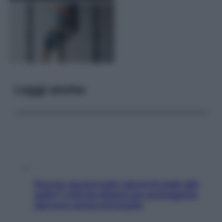
Leggi anche
Doccia, lavarsi tutti i giorni fa male alla
pelle? I miti da sfatare per proteggerla
davvero senza stressarla