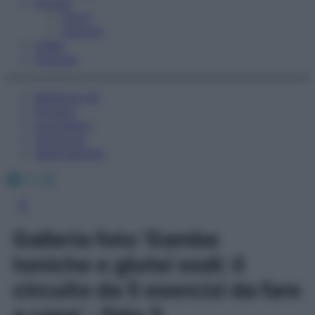
Fitness
Sport
Esercizi
Video
Podcast
Medicina AZ
Farmaci
Calcolatori
Oroscopo
Abbonamenti
Facebook
X
Instagram
Galleria foto 'Gambe
toniche e glutei sodi: il
circuito da 5 esercizi da fare