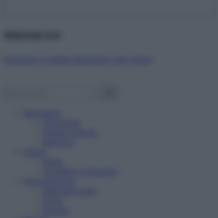
Abbonati ora!
Starbene ti regala benessere ogni mese!
Benessere
Psicologia
Rimedi naturali
Bellezza
Salute
News
Problemi e soluzioni
Alimentazione
Mangiare sano
Diete
Ricette