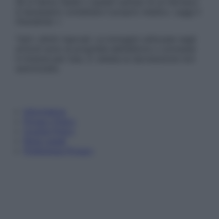
Se si hanno dubbi o quesiti sull’uso di un farmaco
è necessario contattare il proprio medico. Leggi il
Disclaimer »
Tutti i diritti riservati. Le immagini utilizzate negli
articoli sono di proprietà dell’editore o concesse
in licenza per l’uso. È vietata la riproduzione non
autorizzata.
Informativa
Privacy Policy
Cookie Policy
Note Legali
Preferenze Privacy