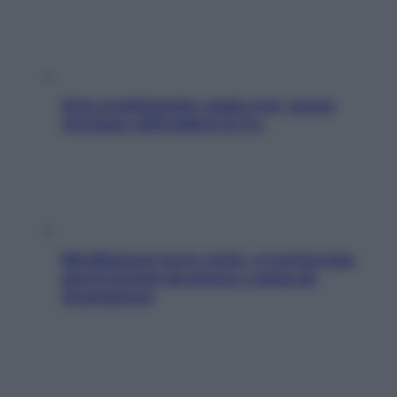
Aria condizionata: usala così, senza
rischiare raffreddore & Co.
Mindfulness tra le vette: a Cortina due
giorni lontani da stress e ansia da
smartphone