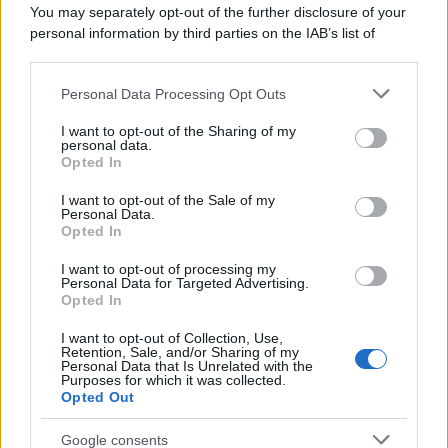
You may separately opt-out of the further disclosure of your
personal information by third parties on the IAB’s list of
downstream participants.
Personal Data Processing Opt Outs
This information may also be disclosed by us to third parties
on the IAB’s List of Downstream Participants that may further
I want to opt-out of the Sharing of my
disclose it to other third parties.
personal data.
Opted In
Please note that this website/app uses one or more Google
services and may gather and store information including but
I want to opt-out of the Sale of my
Personal Data.
not limited to your visit or usage behaviour. You may click to
Opted In
grant or deny consent to Google and its third-party tags to
use your data for below specified purposes in below Google
I want to opt-out of processing my
consent section.
Personal Data for Targeted Advertising.
Opted In
I want to opt-out of Collection, Use,
Retention, Sale, and/or Sharing of my
Personal Data that Is Unrelated with the
Purposes for which it was collected.
Opted Out
Google consents