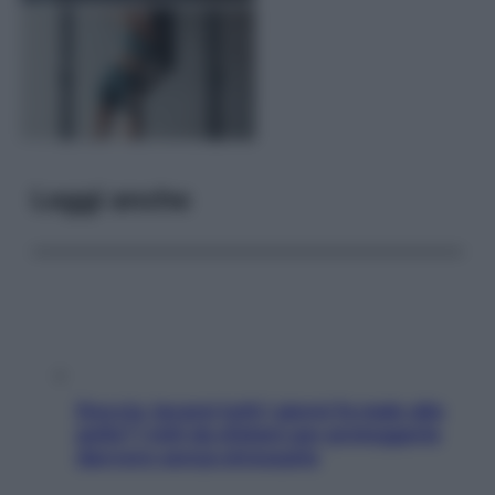
Leggi anche
Doccia, lavarsi tutti i giorni fa male alla
pelle? I miti da sfatare per proteggerla
davvero senza stressarla