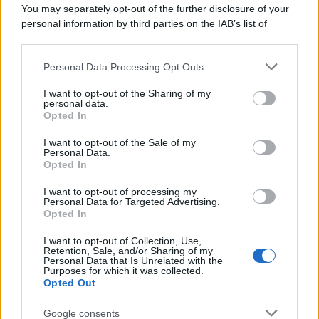
You may separately opt-out of the further disclosure of your
personal information by third parties on the IAB’s list of
downstream participants.
Personal Data Processing Opt Outs
This information may also be disclosed by us to third parties
on the IAB’s List of Downstream Participants that may further
I want to opt-out of the Sharing of my
disclose it to other third parties.
personal data.
Opted In
Please note that this website/app uses one or more Google
services and may gather and store information including but
I want to opt-out of the Sale of my
Personal Data.
not limited to your visit or usage behaviour. You may click to
Opted In
grant or deny consent to Google and its third-party tags to
use your data for below specified purposes in below Google
I want to opt-out of processing my
consent section.
Personal Data for Targeted Advertising.
Opted In
I want to opt-out of Collection, Use,
Retention, Sale, and/or Sharing of my
Personal Data that Is Unrelated with the
Purposes for which it was collected.
Opted Out
Google consents