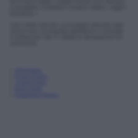
Se si hanno dubbi o quesiti sull’uso di un farmaco
è necessario contattare il proprio medico. Leggi il
Disclaimer »
Tutti i diritti riservati. Le immagini utilizzate negli
articoli sono di proprietà dell’editore o concesse
in licenza per l’uso. È vietata la riproduzione non
autorizzata.
Informativa
Privacy Policy
Cookie Policy
Note Legali
Preferenze Privacy