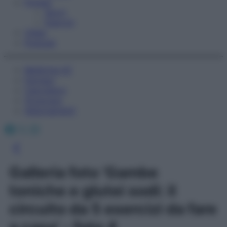
Fitness
Sport
Esercizi
Video
Podcast
Medicina AZ
Farmaci
Calcolatori
Oroscopo
Abbonamenti
Facebook
X
Instagram
Galleria foto 'Gambe
toniche e glutei sodi: il
circuito da 5 esercizi da fare