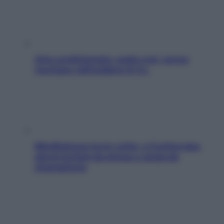
Aria condizionata: usala così, senza
rischiare raffreddore & Co.
Mindfulness tra le vette: a Cortina due
giorni lontani da stress e ansia da
smartphone