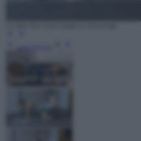
La trainer Sion Colzani esegue un Glute bridge
Leggi l’articolo