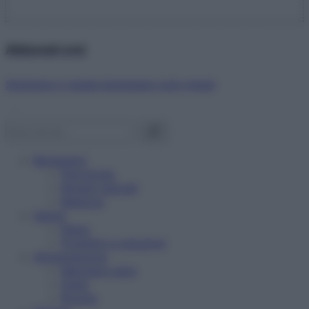
Abbonati ora!
Starbene ti regala benessere ogni mese!
Benessere
Psicologia
Rimedi naturali
Bellezza
Salute
News
Problemi e soluzioni
Alimentazione
Mangiare sano
Diete
Ricette