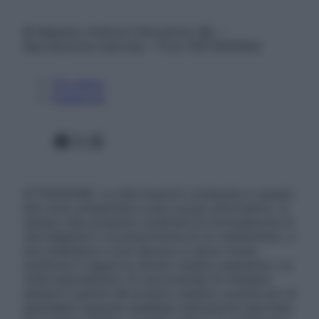
© Belpietro Edizioni Periodiche SRL –
Riproduzione riservata – P.Iva 13673600964
Chi siamo
Pubblicità
Facebook
X
Instagram
ATTENZIONE: Le informazioni contenute in questo
sito sono presentate a solo scopo informativo, in
nessun caso possono costituire la formulazione di
una diagnosi o la prescrizione di un trattamento, e
non intendono e non devono in alcun modo
sostituire il rapporto diretto medico-paziente o la
visita specialistica. Si raccomanda di chiedere
sempre il parere del proprio medico curante e/o di
specialisti riguardo qualsiasi indicazione riportata.