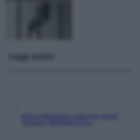
Leggi anche
Aria condizionata: usala così, senza
rischiare raffreddore & Co.