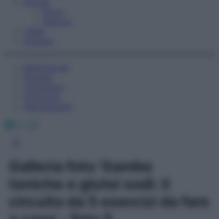
Fitness
Sport
Esercizi
Video
Podcast
Medicina AZ
Farmaci
Calcolatori
Oroscopo
Abbonamenti
Facebook
X
Instagram
Galleria foto 'Gambe
toniche e glutei sodi: il
circuito da 5 esercizi da fare