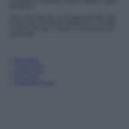
è necessario contattare il proprio medico. Leggi il
Disclaimer »
Tutti i diritti riservati. Le immagini utilizzate negli
articoli sono di proprietà dell’editore o concesse
in licenza per l’uso. È vietata la riproduzione non
autorizzata.
Informativa
Privacy Policy
Cookie Policy
Note Legali
Preferenze Privacy