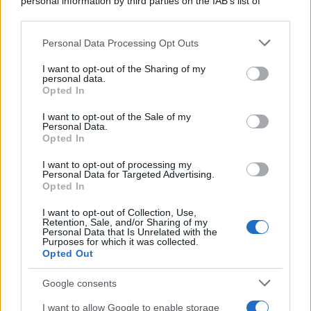
personal information by third parties on the IAB’s list of
downstream participants.
Personal Data Processing Opt Outs
This information may also be disclosed by us to third parties
on the IAB’s List of Downstream Participants that may further
I want to opt-out of the Sharing of my
disclose it to other third parties.
personal data.
Opted In
Please note that this website/app uses one or more Google
services and may gather and store information including but
I want to opt-out of the Sale of my
Personal Data.
not limited to your visit or usage behaviour. You may click to
Opted In
grant or deny consent to Google and its third-party tags to
use your data for below specified purposes in below Google
I want to opt-out of processing my
consent section.
Personal Data for Targeted Advertising.
Opted In
I want to opt-out of Collection, Use,
Retention, Sale, and/or Sharing of my
Personal Data that Is Unrelated with the
Purposes for which it was collected.
Opted Out
Google consents
I want to allow Google to enable storage