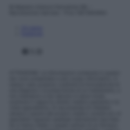
© Belpietro Edizioni Periodiche SRL –
Riproduzione riservata – P.Iva 13673600964
Chi siamo
Pubblicità
Facebook
X
Instagram
ATTENZIONE: Le informazioni contenute in questo
sito sono presentate a solo scopo informativo, in
nessun caso possono costituire la formulazione di
una diagnosi o la prescrizione di un trattamento, e
non intendono e non devono in alcun modo
sostituire il rapporto diretto medico-paziente o la
visita specialistica. Si raccomanda di chiedere
sempre il parere del proprio medico curante e/o di
specialisti riguardo qualsiasi indicazione riportata.
Se si hanno dubbi o quesiti sull’uso di un farmaco