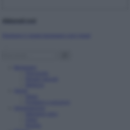
Abbonati ora!
Starbene ti regala benessere ogni mese!
Benessere
Psicologia
Rimedi naturali
Bellezza
Salute
News
Problemi e soluzioni
Alimentazione
Mangiare sano
Diete
Ricette