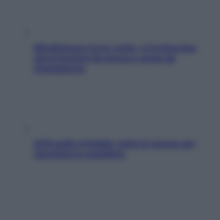
Mindfulness tra le vette: a Cortina due
giorni lontani da stress e ansia da
smartphone
SOS pelle irritabile: tutte le mosse per
riportarla in equilibrio